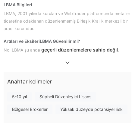
LBMA Bilgileri
LBMA, 2001 yılında kurulan ve WebTrader platformunda metaller
ticaretine odaklanan düzenlenmemiş Birleşik Krallık merkezli bir
aracı kurumdur.
Artıları ve Eksileri
LBMA Güvenilir mi?
geçerli düzenlemelere sahip değil
No. LBMA şu anda
.
Lütfen riskin farkında olun!
LBMA Üzerinde Ne Alım Satım Yapabilirim?
Anahtar kelimeler
Alım Satım Platformu
5-10 yıl
Şüpheli Düzenleyici Lisans
Bölgesel Brokerler
Yüksek düzeyde potansiyel risk