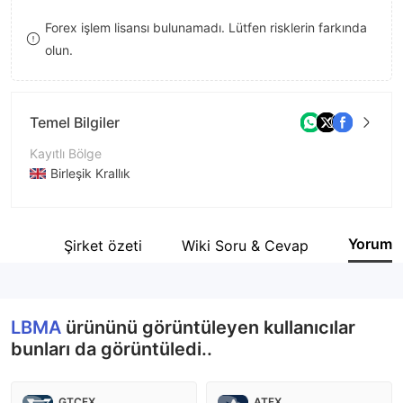
9
7
Forex işlem lisansı bulunamadı. Lütfen risklerin farkında
olun.
8
9
Temel Bilgiler
Kayıtlı Bölge
Birleşik Krallık
İşletme Dönemi
5-10 yıl
Yorum
nlar
Şirket özeti
Wiki Soru & Cevap
Şirket Adı
London Bullion Market Association
LBMA
ürününü görüntüleyen kullanıcılar
bunları da görüntüledi..
GTCFX
ATFX