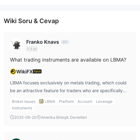
Wiki Soru & Cevap
Franko Knavs
1-2 yıl
What trading instruments are available on LBMA?
WikiFX
Yanıt
LBMA focuses exclusively on metals trading, which could
be an attractive feature for traders who are specifically
interested in this asset class. However, the lack of other
Broker Issues
LBMA
Platform
Account
Leverage
popular instruments such as forex, cryptocurrencies, and
Instruments
commodities limits my trading opportunities. If you’re
2025-06-20
Amerika Birleşik Devletleri
looking for a more diversified portfolio, LBMA might not
meet your needs. It’s an excellent option for metals
traders, but not ideal for anyone looking for broader