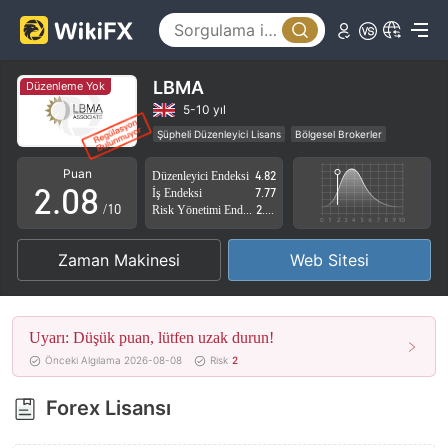
3
4
5
LBMA
Düzenleme Yok
0
6
5-10 yıl
Şüpheli Düzenleyici Lisans
Bölgesel Brokerler
1
7
Yüksek düzeyde potansiyel risk
Puan
Düzenleyici Endeksi
4.82
2
.
0
8
İş Endeksi
7.77
/10
Risk Yönetimi Endeksi
2.87
3
1
9
Zaman Makinesi
Web Sitesi
4
2
5
3
Uyarı: Düşük puan, lütfen uzak durun!
6
4
Önceki Algılama 2026-08-08
Risk
2
7
5
Forex Lisansı
8
6