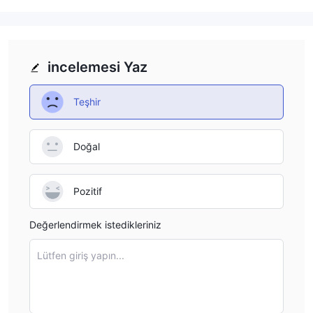
case, without the safety net of regulation, there is a much
higher risk associated with trading. The lack of oversight
also means that if issues arise, I have no external authority
to turn to for dispute resolution. Without regulation, LBMA
incelemesi Yaz
might not be subject to strict capital requirements, which
can lead to financial instability.
Teşhir
Doğal
Pozitif
Değerlendirmek istedikleriniz
Lütfen giriş yapın...