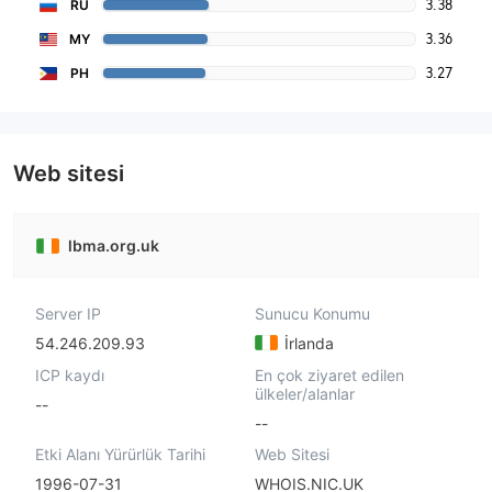
3.38
RU
3.36
MY
3.27
PH
Web sitesi
lbma.org.uk
Server IP
Sunucu Konumu
54.246.209.93
İrlanda
ICP kaydı
En çok ziyaret edilen
ülkeler/alanlar
--
--
Etki Alanı Yürürlük Tarihi
Web Sitesi
1996-07-31
WHOIS.NIC.UK