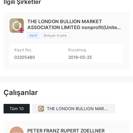
İlgili Şirketler
THE LONDON BULLION MARKET
ASSOCIATION LIMITED nonprofit(United
Kingdom)
Aktif
Birleşik Krallık
Kayıt No.
Kurulmuş
02205480
2019-05-25
Çalışanlar
Tüm 10
THE LONDON BULLION MARKE
T ASSOCIATION LIMITED nonpr
ofit(United Kingdom)
PETER FRANZ RUPERT ZOELLNER