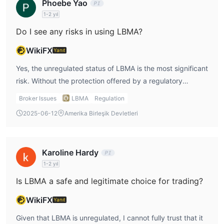
Phoebe Yao
market exposure.
1-2 yıl
Do I see any risks in using LBMA?
WikiFX
Yanıt
Yes, the unregulated status of LBMA is the most significant
risk. Without the protection offered by a regulatory
authority, I have no assurance that my funds are safe or
Broker Issues
LBMA
Regulation
that the broker is operating transparently. Furthermore,
2025-06-12
Amerika Birleşik Devletleri
the limited information available about LBMA’s trading
conditions, such as spreads, leverage, and commissions,
makes it difficult for me to assess the platform’s overall
Karoline Hardy
cost-effectiveness. The lack of clarity on these points
1-2 yıl
increases the potential for unexpected costs, making me
Is LBMA a safe and legitimate choice for trading?
hesitant to trade with them. For a safer and more
transparent experience, I would typically prefer regulated
WikiFX
Yanıt
brokers.
Given that LBMA is unregulated, I cannot fully trust that it