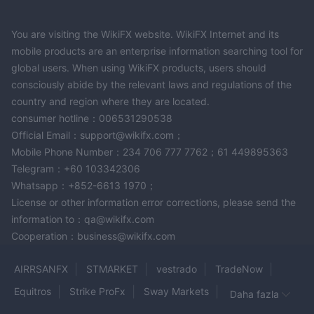
You are visiting the WikiFX website. WikiFX Internet and its
mobile products are an enterprise information searching tool for
global users. When using WikiFX products, users should
consciously abide by the relevant laws and regulations of the
country and region where they are located.
consumer hotline：006531290538
Official Email：support@wikifx.com；
Mobile Phone Number：234 706 777 7762；61 449895363
Telegram：+60 103342306
Whatsapp：+852-6613 1970；
License or other information error corrections, please send the
information to：qa@wikifx.com
Cooperation：business@wikifx.com
AIRRSANFX
STMARKET
vestrado
TradeNow
Equitros
Strike ProFx
Sway Markets
Daha fazla
CWG Markets
Webfox
Rockfort Markets