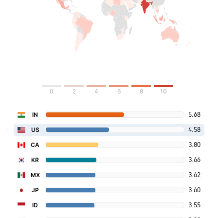
0
2
4
6
8
10
5.68
IN
4.58
US
3.80
CA
3.66
KR
3.62
MX
3.60
JP
3.55
ID