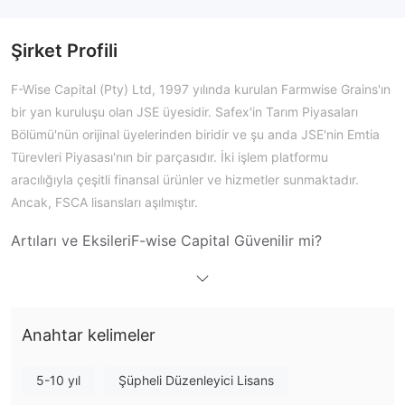
Şirket Profili
F-Wise Capital (Pty) Ltd, 1997 yılında kurulan Farmwise Grains'ın
bir yan kuruluşu olan JSE üyesidir. Safex'in Tarım Piyasaları
Bölümü'nün orijinal üyelerinden biridir ve şu anda JSE'nin Emtia
Türevleri Piyasası'nın bir parçasıdır. İki işlem platformu
aracılığıyla çeşitli finansal ürünler ve hizmetler sunmaktadır.
Ancak, FSCA lisansları aşılmıştır.
Artıları ve Eksileri
F-wise Capital Güvenilir mi?
Finansal Sektör Düzenleme Otoritesi
F-wise Capital'nın
(FSCA)
lisansı aşılmıştır ve lisans türü: Finansal Hizmetler
Kurumsal lisans numarası: 48564.
Anahtar kelimeler
F-wise Capital Üzerinde Ne İşlem Yapabilirim?
F-wise Capital üzerinde forex, türevler, vadeli işlemler, tahvil ve
5-10 yıl
Şüpheli Düzenleyici Lisans
emtia türevleri ve daha fazlasını işlem yapabilirsiniz. Çeşitli