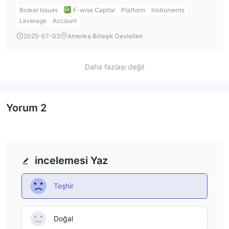
leverage can go up to 1:1000. However, the leverage for
Broker Issues
F-wise Capital
Platform
Instruments
stock CFDs and other instruments might be lower, such as
Leverage
Account
1:20.
2025-07-03
Amerika Birleşik Devletleri
Daha fazlası değil
Yorum
2
incelemesi Yaz
Teşhir
Doğal