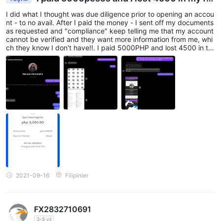
st day. Totally a %100 scam!
I did what I thought was due diligence prior to opening an accou
nt - to no avail. After I paid the money - I sent off my documents
as requested and "compliance" keep telling me that my account
cannot be verified and they want more information from me, whi
ch they know I don't have!!. I paid 5000PHP and lost 4500 in th
e first day! I cannot "close" my account or withdraw my money f
rom it until the account is verified (therefore more losses) and th
ey won't verify it !!! I have repeatedly asked for them to confirm
who they are regulated by and under which Jurisdiction and the
y refuse to answer. They won't respond to my emails, "live chat
s" or phone calls so we are stuck in a never ending loop!!!
2021-09-16
Filipinler
FX2832710691
3-5 yıl