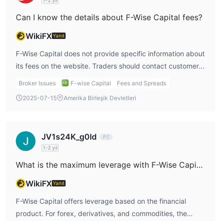
aracılığıyla sofistike ürünler ve hizmetler sunar, ancak lisans
süresiyle ilgili bir sorun bulunmaktadır.
Can I know the details about F-Wise Capital fees?
SSS
WikiFX
Yanıt
F-wise Capital güvenli mi?
F-Wise Capital does not provide specific information about
Hayır. Lisansları aşılmış durumda.
its fees on the website. Traders should contact customer
F-wise Capital acemi işlemciler için iyi bir seçim mi?
support to get detailed fee structures, including
Broker Issues
F-wise Capital
Fees and Spreads
Hayır. Yeni başlayanlar, işlem koşullarına hızlı bir şekilde aşina
commissions, spreads, and overnight fees.
2025-07-15
Amerika Birleşik Devletleri
olma imkanına sahip değiller.
F-wise Capital için işlemciler için herhangi bir bölgesel
kısıtlama var mı?
JV1s24K_g0ld
Hayır.
1-2 yıl
What is the maximum leverage with F-Wise Capital?
WikiFX
Yanıt
F-Wise Capital offers leverage based on the financial
product. For forex, derivatives, and commodities, the