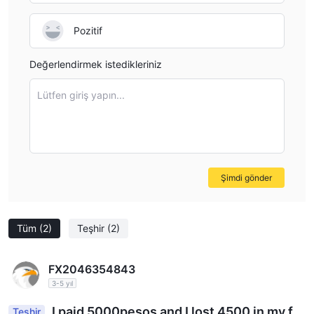
Pozitif
Değerlendirmek istedikleriniz
Lütfen giriş yapın...
Şimdi gönder
Tüm
(2)
Teşhir
(2)
FX2046354843
3-5 yıl
I paid 5000pesos and I lost 4500 in my fir
Teşhir