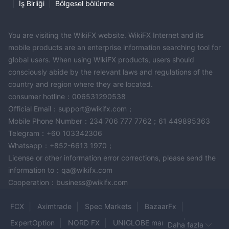
|
İş Birliği
|
Bölgesel bölünme
You are visiting the WikiFX website. WikiFX Internet and its
mobile products are an enterprise information searching tool for
global users. When using WikiFX products, users should
consciously abide by the relevant laws and regulations of the
country and region where they are located.
consumer hotline：006531290538
Official Email：support@wikifx.com；
Mobile Phone Number：234 706 777 7762；61 449895363
Telegram：+60 103342306
Whatsapp：+852-6613 1970；
License or other information error corrections, please send the
information to：qa@wikifx.com
Cooperation：business@wikifx.com
FCX
Aximtrade
Spec Markets
BazaarFx
ExpertOption
NORD FX
UNIGLOBE markets
Daha fazla