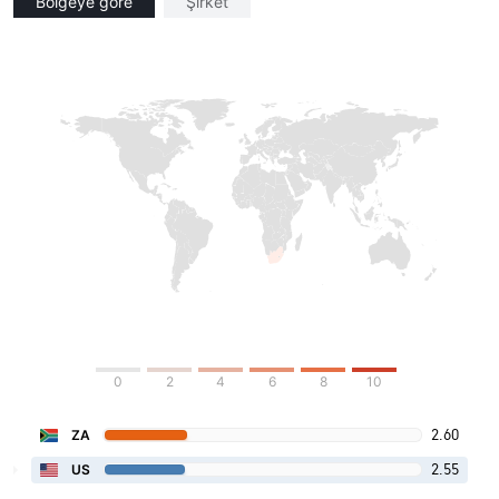
Bölgeye göre
Şirket
0
2
4
6
8
10
2.60
ZA
2.55
US