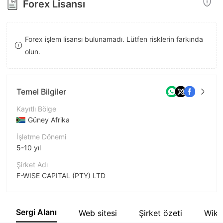
Forex Lisansı
8
9
Forex işlem lisansı bulunamadı. Lütfen risklerin farkında
olun.
Temel Bilgiler
Kayıtlı Bölge
Güney Afrika
İşletme Dönemi
5-10 yıl
Şirket Adı
F-WISE CAPITAL (PTY) LTD
Şirket Kısaltması
F-wise Capital
Sergi Alanı
Web sitesi
Şirket özeti
Wiki
Şirket çalışanı