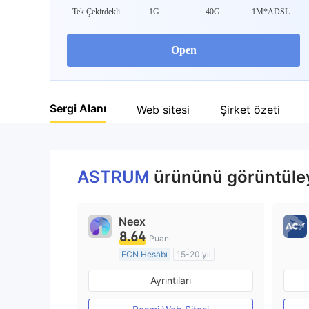
Tek Çekirdekli
1G
40G
1M*ADSL
Open
Sergi Alanı
Web sitesi
Şirket özeti
ASTRUM
ürününü görüntüleye
Neex
8.64
Puan
ECN Hesabı
15-20 yıl
Düzenleyici Ülke/Bölge: Avustralya
Ayrıntıları
Pazar Yapıcılık (MM)
MT4 Tam Lisans