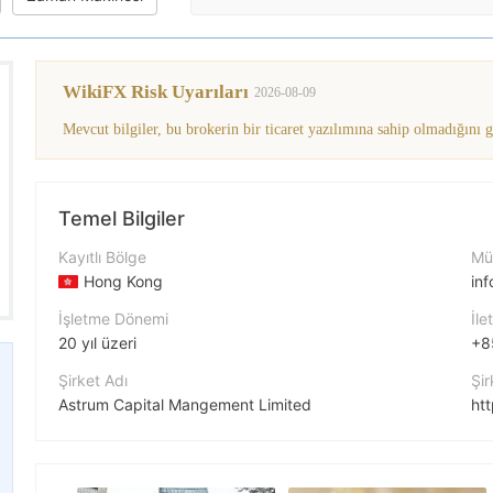
WikiFX Risk Uyarıları
2026-08-09
Mevcut bilgiler, bu brokerin bir ticaret yazılımına sahip olmadığını 
Temel Bilgiler
Kayıtlı Bölge
Müş
Hong Kong
in
İşletme Dönemi
İle
20 yıl üzeri
+8
Şirket Adı
Şir
Astrum Capital Mangement Limited
ht
Şirket Kısaltması
Şir
ASTRUM
香