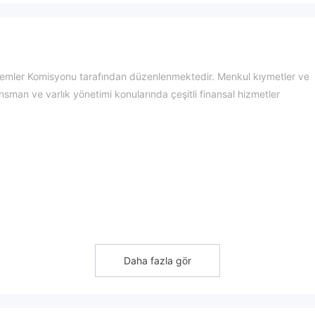
emler Komisyonu tarafından düzenlenmektedir. Menkul kıymetler ve
nsman ve varlık yönetimi konularında çeşitli finansal hizmetler
ler ticareti için komisyon, damga vergisi ve çeşitli işlem ücretle
in komisyon oranı %0.25'tir. Temettüler, başlangıç kaydı için her bir l
Daha fazla gör
ir. Ücret, 30 dolarla sınırlıdır. IPO başvuruları için 100 dolar işlem ücre
dolar işlem ücreti vardır. Aylık hesap dökümleri için işlem ücreti 30
 ve bakiye bulunmayan hesaplara yıllık 100 dolar hizmet ücreti uygulan
- Hong Kong Hisse Senedi Bağlantısı için işlem tutarına göre hesapla