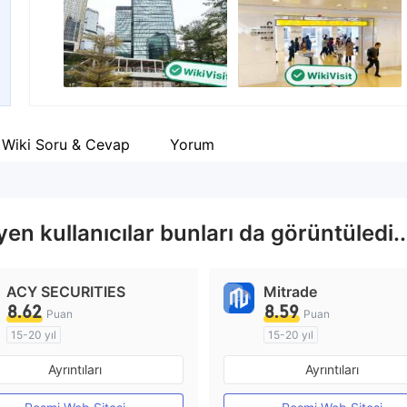
Şirket çalışanı
--
Wiki Soru & Cevap
Yorum
n kullanıcılar bunları da görüntüledi..
ACY SECURITIES
Mitrade
8.62
8.59
Puan
Puan
15-20 yıl
15-20 yıl
Düzenleyici Ülke/Bölge: Avustralya
Ayrıntıları
Ayrıntıları
Pazar Yapıcılık (MM)
Pazar Yapıcılık (MM)
MT4 Tam Lisans
Kendi kendini geliştirmiş