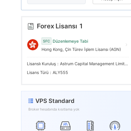
7
9
8
Forex Lisansı
1
9
Düzenlemeye Tabi
SFC
Hong Kong, Çin Türev İşlem Lisansı (AGN)
Lisanslı Kuruluş：Astrum Capital Management Limited
Lisans Türü：ALY555
VPS Standard
Broker hesabında kısıtlama yok