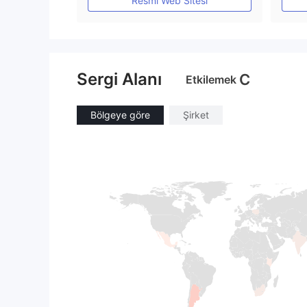
Resmi Web Sitesi
Sergi Alanı
C
Etkilemek
Bölgeye göre
Şirket