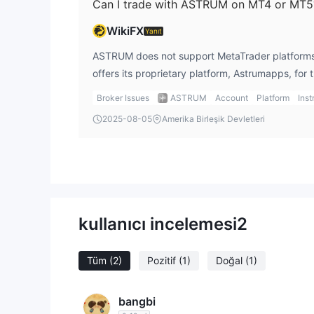
Can I trade with ASTRUM on MT4 or MT5
and customer service is a significant advantage
WikiFX
Yanıt
ASTRUM does not support MetaTrader platforms 
offers its proprietary platform, Astrumapps, for t
available on iOS and Android devices and is de
Broker Issues
ASTRUM
Account
Platform
Ins
traders looking for advanced trading features.
2025-08-05
Amerika Birleşik Devletleri
to MetaTrader may find Astrumapps different in 
features.
kullanıcı incelemesi
2
Tüm
(2)
Pozitif
(1)
Doğal
(1)
bangbi