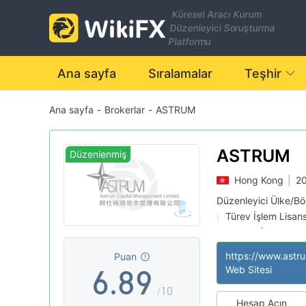
1
2
Küresel Aracı Kurum
Düzenleyici Soruşturma
0
2
3
Platformu
1
3
4
Ana sayfa
Sıralamalar
Teşhir
Ana sayfa
-
Brokerlar
-
ASTRUM
2
4
5
3
5
6
ASTRUM
Düzenlenmiş
Hong Kong
|
20
4
6
7
Düzenleyici Ülke/B
Türev İşlem Lisan
|
5
7
8
Şüpheli İş Kapsam
|
Orta düzeyde pota
|
Puan
6
.
8
9
Web Sitesi
/10
Hesap Açın