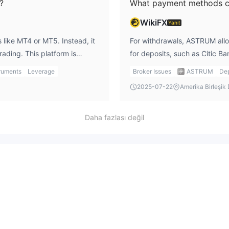
?
What payment methods ca
.
WikiFX
Yanıt
like MT4 or MT5. Instead, it
For withdrawals, ASTRUM all
rading. This platform is
for deposits, such as Citic 
signed for experienced
should be aware that physical
truments
Leverage
Broker Issues
ASTRUM
Dep
 However, traders accustomed
additional fees, so it is impo
2025-07-22
Amerika Birleşik 
terms of functionality and
Daha fazlası değil