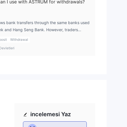
n I use with ASTRUM for withdrawals?
ows bank transfers through the same banks used
Bank and Hang Seng Bank. However, traders
 withdrawals and SI/ISI transfers may incur
osit
Withdrawal
rtant to choose the most cost-effective method.
Devletleri
incelemesi Yaz