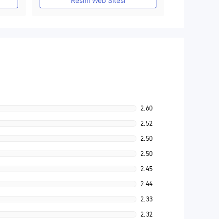
Resmi Web Sitesi
2.60
2.52
2.50
2.50
2.45
2.44
2.33
2.32