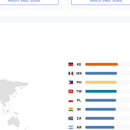
Resmi Web Sitesi
Resmi Web Sitesi
KE
MX
PH
TW
PL
IN
ZA
AR