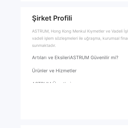
Şirket Profili
ASTRUM, Hong Kong Menkul Kıymetler ve Vadeli İşl
vadeli işlem sözleşmeleri ile uğraşma, kurumsal fina
sunmaktadır.
Artıları ve Eksileri
ASTRUM Güvenilir mi?
Ürünler ve Hizmetler
ASTRUM Ücretleri
ASTRUM CAPITAL MANAGEMENT LIMITED, menkul kıymet
talep etmektedir. Hong Kong hisse senedi işlemleri iç
başına %0.5 ücret ve 2.50 dolar ile birlikte tahsil edil
alınır. Her bir geri dönen çek ve borç faizi için 200 
dolardır. HKD 1000'nin altında olan ve işlem, tutma
Komisyonlar ve işlem ücretleri, Şanghay ve Şenzhen 