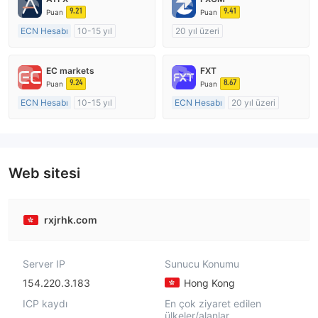
9.21
9.41
Puan
Puan
ECN Hesabı
10-15 yıl
20 yıl üzeri
Düzenleyici Ülke/Bölge: Avustralya
Düzenleyici Ülke/Bölge: Avustralya
Pazar Yapıcılık (MM)
Pazar Yapıcılık (MM)
EC markets
FXT
MT4 Tam Lisans
MT4 Tam Lisans
9.24
8.67
Puan
Puan
ECN Hesabı
10-15 yıl
ECN Hesabı
20 yıl üzeri
Düzenleyici Ülke/Bölge: Avustralya
Düzenleyici Ülke/Bölge: Avustralya
Pazar Yapıcılık (MM)
Pazar Yapıcılık (MM)
MT4 Tam Lisans
MT4 Tam Lisans
Web sitesi
rxjrhk.com
Server IP
Sunucu Konumu
154.220.3.183
Hong Kong
ICP kaydı
En çok ziyaret edilen
ülkeler/alanlar