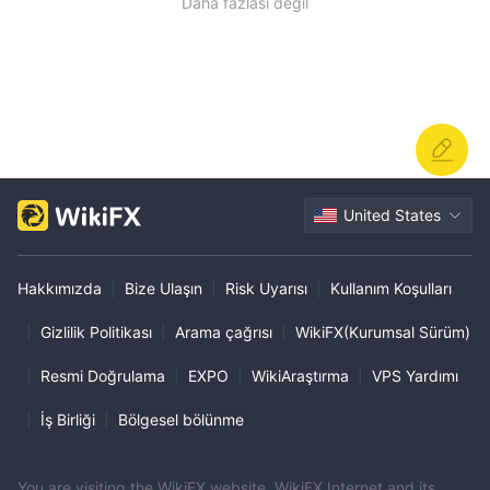
Daha fazlası değil
United States
Hakkımızda
|
Bize Ulaşın
|
Risk Uyarısı
|
Kullanım Koşulları
|
Gizlilik Politikası
|
Arama çağrısı
|
WikiFX(Kurumsal Sürüm)
|
Resmi Doğrulama
|
EXPO
|
WikiAraştırma
|
VPS Yardımı
|
İş Birliği
|
Bölgesel bölünme
You are visiting the WikiFX website. WikiFX Internet and its