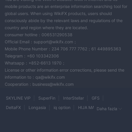
mobile products are an enterprise information searching tool for
global users. When using WikiFX products, users should
consciously abide by the relevant laws and regulations of the
country and region where they are located.
consumer hotline：006531290538
Official Email：support@wikifx.com；
Mobile Phone Number：234 706 777 7762；61 449895363
Telegram：+60 103342306
Whatsapp：+852-6613 1970；
License or other information error corrections, please send the
information to：qa@wikifx.com
Cooperation：business@wikifx.com
SKYLINE VIP
SuperFin
InterStellar
GFS
DeltaFX
Longasia
iq option
HIJA MARKETS
Daha fazla
XORKETS FX
WCG
E TRADE
GXmarkets
Vanto
HIGHNESS
OVERSEACAPITAL MARKETS