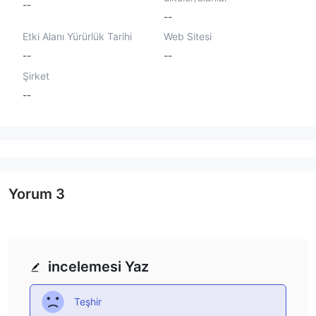
--
--
Etki Alanı Yürürlük Tarihi
Web Sitesi
--
--
Şirket
--
Yorum
3
incelemesi Yaz
Teşhir