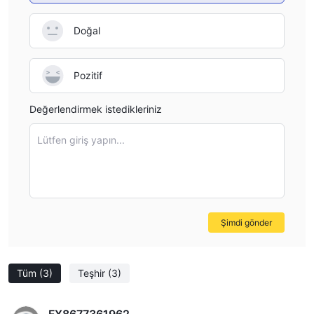
Doğal
Pozitif
Değerlendirmek istedikleriniz
Lütfen giriş yapın...
Şimdi gönder
Tüm
(3)
Teşhir
(3)
FX8677361962