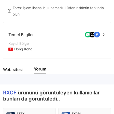
8
Forex işlem lisansı bulunamadı. Lütfen risklerin farkında
olun.
9
Temel Bilgiler
Kayıtlı Bölge
Hong Kong
İşletme Dönemi
5-10 yıl
Yorum
Web sitesi
Şirket Adı
RXCF
RXCF
ürününü görüntüleyen kullanıcılar
bunları da görüntüledi..
ATFX
FXCM