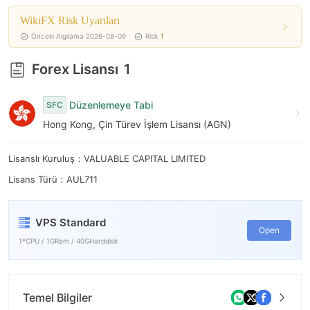
7
WikiFX Risk Uyarıları
8
Önceki Algılama 2026-08-09
Risk
1
9
Forex Lisansı
1
Düzenlemeye Tabi
SFC
Hong Kong, Çin Türev İşlem Lisansı (AGN)
Lisanslı Kuruluş：VALUABLE CAPITAL LIMITED
Lisans Türü：AUL711
VPS Standard
Open
1*CPU / 1GRam / 40GHarddisk
Temel Bilgiler