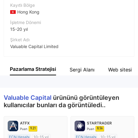
Kayıtlı Bölge
Hong Kong
İşletme Dönemi
15-20 yıl
Şirket Adı
Valuable Capital Limited
Şirket Kısaltması
Valuable Capital
Pazarlama Stratejisi
Sergi Alanı
Web sitesi
Şirket çalışanı
--
Valuable Capital
ürününü görüntüleyen
kullanıcılar bunları da görüntüledi..
ATFX
STARTRADER
9.21
8.56
Puan
Puan
ECN Hesabı
10-15 yıl
ECN Hesabı
10-15 yıl