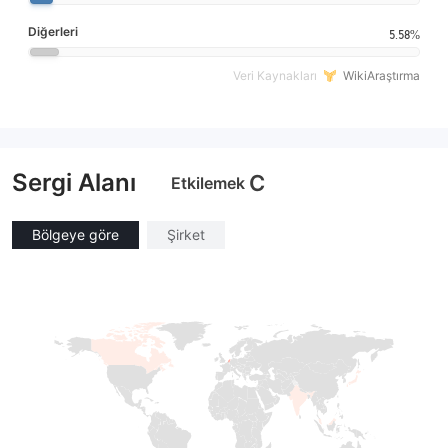
Diğerleri
5.58%
Veri Kaynakları
WikiAraştırma
Sergi Alanı
C
Etkilemek
Bölgeye göre
Şirket