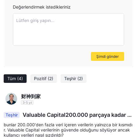
funds. Personally, I would not proceed without such
Değerlendirmek istedikleriniz
Hizmetler
assurance, as regulatory oversight alone does not
Valuable Capital, farklı finansal ihtiyaçlara hitap etmek için çeşitli
Lütfen giriş yapın...
guarantee the availability of every account type. For me,
hizmetler sunmaktadır.
careful due diligence remains paramount.
Varlık Yönetimi Hizmetleri:
-
Valuable Capital, bireylerin ve
kurumların yatırımlarını etkili bir şekilde yönetmelerine yardımcı
olmak için profesyonel varlık yönetimi hizmetleri sunmaktadır.
Şimdi gönder
Deneyimli portföy yöneticileri ve araştırmacılarından oluşan
ekibi, müşterileriyle yakın bir şekilde çalışarak özelleştirilmiş
yatırım stratejileri geliştirmekte ve finansal hedeflerine ulaşmak
Tüm
(4)
Pozitif
(2)
Teşhir
(2)
için portföylerini yönetmektedir.
ECM (Özsermaye Piyasaları) Hizmetleri:
-
Valuable
财神到家
Capital, şirketlere halka arz (IPO), rüçhan hakları ve özel
3-5 yıl
yerleştirmeler yoluyla özsermaye sermayesi artırma sürecinde
yardımcı olur. Bu sermaye piyasası işlemlerinin başarılı bir
Valuable Capital200.000 parçaya kadar k
Teşhir
şekilde gerçekleştirilmesini sağlamak için kapsamlı danışmanlık
ullanıcı verisi sızdırıldı
bunlar 200.000'den fazla veri içeren verilerin yalnızca bir kısmıdı
ve aracılık hizmetleri sunar.
r. Valuable Capital verilerinin güvende olduğunu söylüyor ancak
FICC (Sabit Gelir, Döviz ve Emtia) Hizmetleri:
-
kullanıcı verileri nasıl sızdırıldı?
Valuable