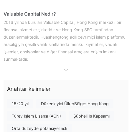
Valuable Capital Nedir?
2016 yılında kurulan Valuable Capital, Hong Kong merkezli bir
finansal hizmetler şirketidir ve Hong Kong SFC tarafından
düzenlenmektedir. Huashengtong adlı çevrimiçi işlem platformu
aracılığıyla çeşitli varlık sınıflarında menkul kıymetler, vadeli
işlemler, opsiyonlar ve diğer finansal araçlara erişim imkanı
sunmaktadır.
Regüle bir şirket olmasına rağmen, Valuable Capital hesabından
fon çekme konusunda zorluklarla ilgili raporlar bulunmaktadır.
İlgileniyorsanız, sizi çeşitli açılardan değerlendireceğimiz ve size
Anahtar kelimeler
düzenli ve özlü bilgiler sunacağımız yaklaşan makaleyi okumaya
davet ediyoruz. Makalenin sonunda, broker'ın temel özelliklerini
kapsamlı bir şekilde göstermek için özlü bir özet sunacağız.
15-20 yıl
Düzenleyici Ülke/Bölge: Hong Kong
Artıları ve Eksileri
Türev İşlem Lisansı (AGN)
Artıları:
Şüpheli İş Kapsamı
- Menkul Kıymetler ve Vadeli İşlemler Komisyonu (SFC)
Orta düzeyde potansiyel risk
tarafından düzenlenir: Saygın bir finansal otorite tarafından