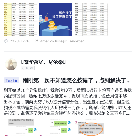
Capital, sabit gelir, döviz ve emtia alanında geniş bir hizmet
yelpazesi sunmaktadır. Sabit gelir ürünleri, döviz ticareti ve
emtia türevleri için ticaret ve yürütme hizmetleri sağlarlar.
Ayrıca, müşterilere bilinçli yatırım kararları vermelerine yardımcı
olmak için bu varlık sınıflarıyla ilgili araştırma ve danışmanlık
2023-12-16
Amerika Birleşik Devletleri
hizmetleri sunarlar.
WM (Wealth Management) Hizmetleri:
-
Valuable Capital
yüksek net değerli bireylere ve ailelere kişiselleştirilmiş varlık
繁华落尽、尽沧桑
yönetimi hizmetleri sunmaktadır. Varlık yönetimi ekibi, mülk
6-10 yıl
planlaması, varlık dağılımı, yatırım yönetimi ve diğer varlık
刚刚第一次不知道怎么按错了，点到解决了，
Teşhir
koruma stratejileri için uzman tavsiyeler ve özelleştirilmiş
但是资金并没有到账，请你通过
çözümler sunmaktadır. Amaçları, müşterilerin uzun vadeli olarak
刚开始以账户异常操作让我缴纳10万，后面以银行卡填写有误又将我
的提现驳回，缴纳七万多激活账号，提现再次被拒，说信用值不够，
varlıklarını büyütmelerine ve korumalarına yardımcı olmaktır.
出不了金，前两天交了5万提升信誉分值，出金显示已完成，但是说
扣税不成功需要我缴纳个人所得税三万多，，说保证能到账，昨天还
Hesaplar
是没到，说我还要缴纳第三方银行的滞纳金，现在滞纳金三万多已
komisyon
Valuable Capital hesaplar sunar. Çeşitli hesapları,
交，说银行打款12小时到账，但是到现在还是没有到账，肯定是又要
喊交钱，黑平台 ，必须曝光，
yok ve minimum 15HKD ücret
gibi özelliklere sahiptir, bu da
kullanıcılarına maliyet etkin ve pratik yatırım seçenekleri sunmayı