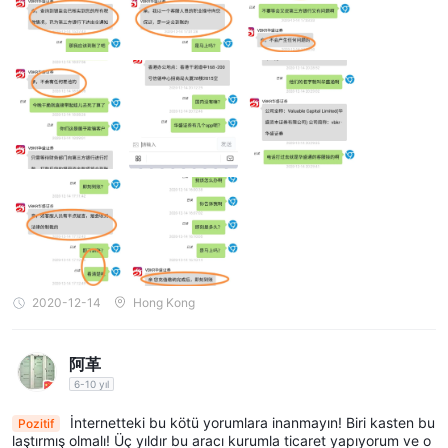
amaçlar.
Bu hesapların özel ayrıntıları hakkında daha fazla bilgi edinmek
ve bir hesap açmak için, tüccarlar sağlanan bağlantıya
tıklayarak Valuable Capital web sitesini doğrudan ziyaret
https://www.vbkr.com/hd/hesap-ac
edebilirler:
. Web
sitesini ziyaret ederek, tüccarlar mevcut hesap seçeneklerini
keşfedebilecek, özellikleri ve avantajları anlayabilecek ve
Valuable Capital ile nasıl hesap açacaklarını öğrenebilecekler.
İşlem Platformları
Huashengtong ticaret
Valuable Capital tarafından sağlanan
platformu
, Hong Kong ve Amerika Birleşik Devletleri'nde A
2020-12-14
Hong Kong
hisseleri ticaretiyle ilgilenen yatırımcılar için tasarlanmış kapsamlı
bir dijital yatırım hizmet platformudur. Bu platform, müşterilere
tek noktadan çözüm sunmayı hedefleyerek, yatırım ihtiyaçlarını
阿革
6-10 yıl
desteklemek için çeşitli özellikler ve araçlar sunmaktadır.
Huashengtong işlem platformunun önemli avantajlarından biri,
İnternetteki bu kötü yorumlara inanmayın! Biri kasten bu
Pozitif
farklı yatırım seçeneklerinin tam kapsamını sağlamasıdır.
laştırmış olmalı! Üç yıldır bu aracı kurumla ticaret yapıyorum ve o