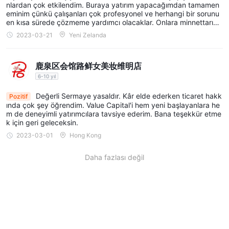
nlardan çok etkilendim. Buraya yatırım yapacağımdan tamamen
Müşteriler, Hong Kong veya Amerika Birleşik Devletleri'nde A
eminim çünkü çalışanları çok profesyonel ve herhangi bir sorunu
hisselerine yatırım yapmayı tercih etseler bile, platform onlara
en kısa sürede çözmeme yardımcı olacaklar. Onlara minnettarım
ve umarım hepimiz daha iyiye gidebiliriz.
her iki piyasaya da erişim ve ticaret imkanı sunar. Bu kapsama
2023-03-21
Yeni Zelanda
sayesinde yatırımcılar geniş bir yatırım seçeneği ve portföylerini
çeşitlendirmek için fırsatlar elde ederler.
鹿泉区会馆路鲜女美妆维明店
iPhone'lar, iPad'ler, Android akıllı telefonlar ve
Platform,
6-10 yıl
tabletler, Mac ve Windows bilgisayarlar dahil olmak
üzere çeşitli cihazlarda kullanılabilir.
Değerli Sermaye yasaldır. Kâr elde ederken ticaret hakk
Bu, yatırımcıların
Pozitif
ında çok şey öğrendim. Value Capital'i hem yeni başlayanlara he
herhangi bir zamanda ve herhangi bir yerden platforma
m de deneyimli yatırımcılara tavsiye ederim. Bana teşekkür etme
erişebilmelerini sağlar ve yatırımlarını yönetme konusunda
k için geri geleceksin.
esneklik ve kolaylık sağlar.
2023-03-01
Hong Kong
Ücretler
Daha fazlası değil
Valuable Capital, farklı hizmetler için çeşitli ücret yapıları
Hong Kong hisseleri, ABD hisseleri,
uygular, örneğin
ETF'ler ve opsiyonlar için alım satım ücretleri, ayrıca
Hong Kong IPO hisseleri için abonelik ücretleri
. Her bir
belirli hizmetle ilgili ücretlerle ilgili kesin ayrıntıları edinmek için,