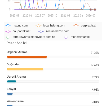
Pazar Analizi
Organik Arama
41.39%
Doğrudan
37.47%
Ücretli Arama
7.72%
Sosyal
4.03%
Yönlendirme
3.81%