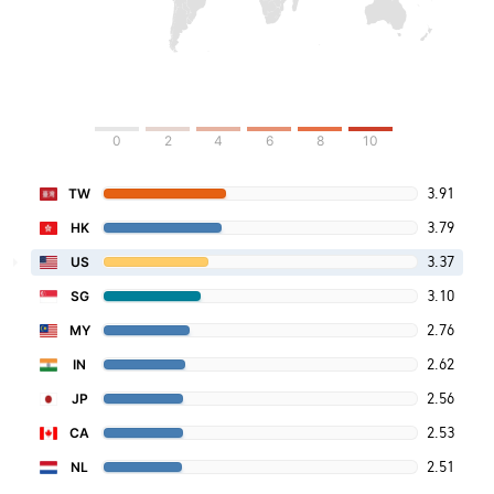
0
2
4
6
8
10
3.91
TW
3.79
HK
3.37
US
3.10
SG
2.76
MY
2.62
IN
2.56
JP
2.53
CA
2.51
NL