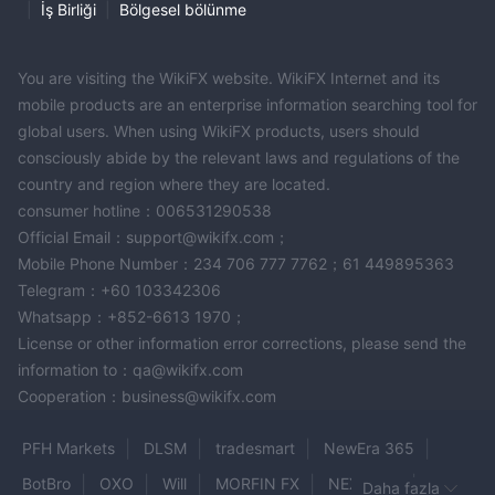
|
İş Birliği
|
Bölgesel bölünme
You are visiting the WikiFX website. WikiFX Internet and its
mobile products are an enterprise information searching tool for
global users. When using WikiFX products, users should
consciously abide by the relevant laws and regulations of the
country and region where they are located.
consumer hotline：006531290538
Official Email：support@wikifx.com；
Mobile Phone Number：234 706 777 7762；61 449895363
Telegram：+60 103342306
Whatsapp：+852-6613 1970；
License or other information error corrections, please send the
information to：qa@wikifx.com
Cooperation：business@wikifx.com
PFH Markets
DLSM
tradesmart
NewEra 365
BotBro
OXO
Will
MORFIN FX
NEXTGEN
Daha fazla