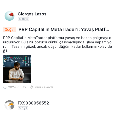
Giorgos Lazos
6-10 yıl
PRP Capital'ın MetaTrader'ı: Yavaş Platfor
Doğal
m İşlemleri Durduruyor, Tasarım Kullanıcı Dostu
PRP Capital'ın MetaTrader platformu yavaş ve bazen çalışmayı d
Olmaktan Uzak
urduruyor. Bu sinir bozucu çünkü çalışmadığında işlem yapamıyo
rum. Tasarım güzel, ancak düşündüğüm kadar kullanımı kolay de
ğil.
2024-05-22
Yeni Zelanda
FX9030956552
3-5 yıl