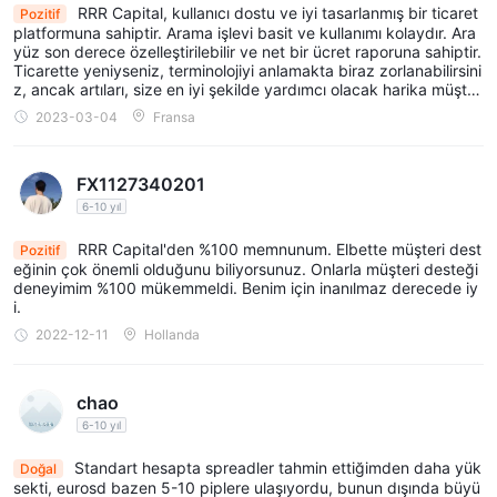
RRR Capital, kullanıcı dostu ve iyi tasarlanmış bir ticaret
Pozitif
platformuna sahiptir. Arama işlevi basit ve kullanımı kolaydır. Ara
yüz son derece özelleştirilebilir ve net bir ücret raporuna sahiptir.
Ticarette yeniyseniz, terminolojiyi anlamakta biraz zorlanabilirsini
z, ancak artıları, size en iyi şekilde yardımcı olacak harika müşter
i desteğine sahip olmalarıdır.
2023-03-04
Fransa
FX1127340201
6-10 yıl
RRR Capital'den %100 memnunum. Elbette müşteri dest
Pozitif
eğinin çok önemli olduğunu biliyorsunuz. Onlarla müşteri desteği
deneyimim %100 mükemmeldi. Benim için inanılmaz derecede iy
i.
2022-12-11
Hollanda
chao
6-10 yıl
Standart hesapta spreadler tahmin ettiğimden daha yük
Doğal
sekti, eurosd bazen 5-10 piplere ulaşıyordu, bunun dışında büyü