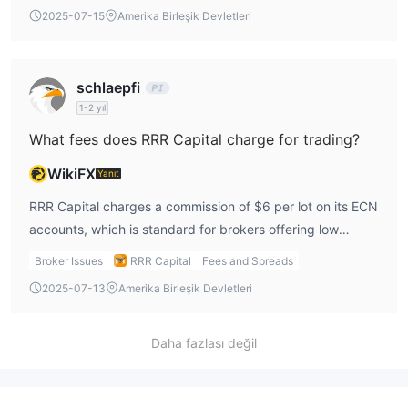
potential for both profit and loss. The VIP account offers
2025-07-15
Amerika Birleşik Devletleri
leverage of 1:400, while the ECN account provides
leverage of 1:200. It’s important to note that leverage
should be used cautiously, especially for inexperienced
schlaepfi
traders, as it can magnify both profits and losses.
1-2 yıl
What fees does RRR Capital charge for trading?
WikiFX
Yanıt
RRR Capital charges a commission of $6 per lot on its ECN
accounts, which is standard for brokers offering low
spreads. The ECN account offers spreads starting from
Broker Issues
RRR Capital
Fees and Spreads
0.2 pips, but the commission is added on top of these
2025-07-13
Amerika Birleşik Devletleri
spreads, which could increase the overall cost of trading.
For traders on the Standard or VIP accounts, there are no
commission fees, but spreads start from 1.5 pips for the
Daha fazlası değil
Standard account and 1.0 pips for the VIP account. It’s
important to understand that while the Standard and VIP