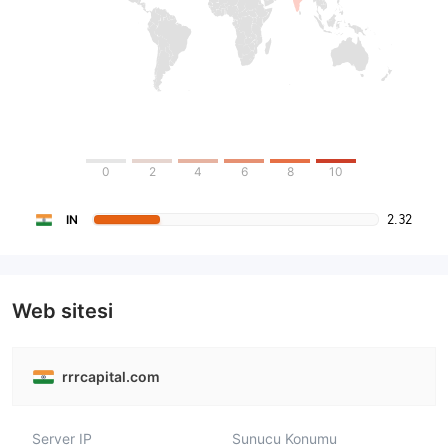
0
2
4
6
8
10
2.32
IN
Web sitesi
rrrcapital.com
Server IP
Sunucu Konumu