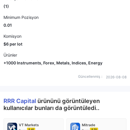
(1)
Minimum Pozisyon
0.01
Komisyon
$6 per lot
Ürünler
+1000 Instruments, Forex, Metals, Indices, Energy​
Güncellenmiş：
2026-08-08
RRR Capital
ürününü görüntüleyen
kullanıcılar bunları da görüntüledi..
VT Markets
Mitrade
8.68
8.59