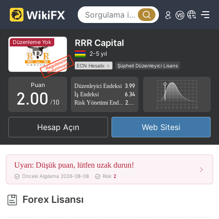
RRR Capital
Düzenleme Yok
0
2-5 yıl
ECN Hesabı
Şüpheli Düzenleyici Lisans
1
Şüpheli İş Kapsamı
Yüksek düzeyde potansiyel risk
Puan
Düzenleyici Endeksi
3.99
2
.
0
0
İş Endeksi
6.34
/10
Risk Yönetimi Endeksi
2.77
3
1
1
Hesap Açın
Web Sitesi
4
2
2
5
3
3
Uyarı: Düşük puan, lütfen uzak durun!
6
4
4
Önceki Algılama 2026-08-08
Risk
2
7
5
5
Forex Lisansı
8
6
6