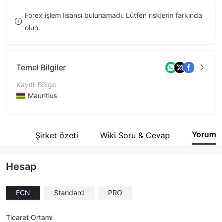
9
7
7
Forex işlem lisansı bulunamadı. Lütfen risklerin farkında
olun.
8
8
9
9
Temel Bilgiler
Kayıtlı Bölge
Mauritius
İşletme Dönemi
2-5 yıl
Yorum
tesi
Şirket özeti
Wiki Soru & Cevap
Şirket Adı
RRR Markets Limited
Hesap
ECN
Standard
PRO
Ticaret Ortamı