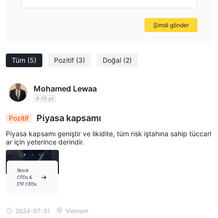
Şimdi gönder
Tüm
(5)
Pozitif
(3)
Doğal
(2)
Mohamed Lewaa
6-10 yıl
Piyasa kapsamı
Pozitif
Piyasa kapsamı geniştir ve likidite, tüm risk iştahına sahip tüccarl
ar için yeterince derindir.
2024-07-31
Vietnam