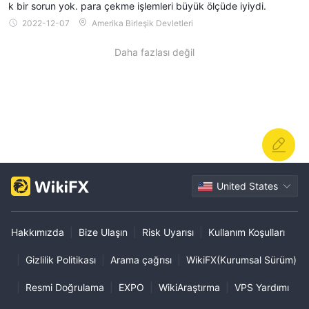
k bir sorun yok. para çekme işlemleri büyük ölçüde iyiydi.
2022-12-07
Amerika Birleşik Devletleri
Daha fazlası değil
United States
Hakkımızda
|
Bize Ulaşın
|
Risk Uyarısı
|
Kullanım Koşulları
|
Gizlilik Politikası
|
Arama çağrısı
|
WikiFX(Kurumsal Sürüm)
|
Resmi Doğrulama
|
EXPO
|
WikiAraştırma
|
VPS Yardımı