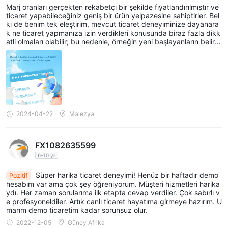
Ancak Yeni Başlayan Yatırımcıların Erişimi Konus
Marj oranları gerçekten rekabetçi bir şekilde fiyatlandırılmıştır ve
unda Muhafazakar
ticaret yapabileceğiniz geniş bir ürün yelpazesine sahiptirler. Bel
ki de benim tek eleştirim, mevcut ticaret deneyiminize dayanara
k ne ticaret yapmanıza izin verdikleri konusunda biraz fazla dikk
atli olmaları olabilir; bu nedenle, örneğin yeni başlayanların belirli
kaldıraç veya opsiyon ürünlerini kullanmalarına izin verme konus
unda dikkatliler, ama en azından ben bu şekilde olmalarının nede
nini rasyonel olarak anlayabilirler.
2024-04-22
Malezya
FX1082635599
6-10 yıl
Süper harika ticaret deneyimi! Henüz bir haftadır demo
Pozitif
hesabım var ama çok şey öğreniyorum. Müşteri hizmetleri harika
ydı. Her zaman sorularıma ilk etapta cevap verdiler. Çok sabırlı v
e profesyoneldiler. Artık canlı ticaret hayatıma girmeye hazırım. U
marım demo ticaretim kadar sorunsuz olur.
2022-12-05
Güney Afrika