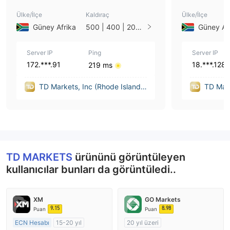
Ülke/İlçe
Kaldıraç
Ülke/İlçe
Güney Afrika
500 | 400 | 200 |
Güney Af
100 | 50 | 33 | 25
| 10 | 1
Server IP
Ping
Server IP
172.***.91
18.***.128
219 ms
TD Markets, Inc (Rhode Island
TD Mark
(United States))
(United
TD MARKETS
ürününü görüntüleyen
kullanıcılar bunları da görüntüledi..
XM
GO Markets
9.15
8.98
Puan
Puan
ECN Hesabı
15-20 yıl
20 yıl üzeri