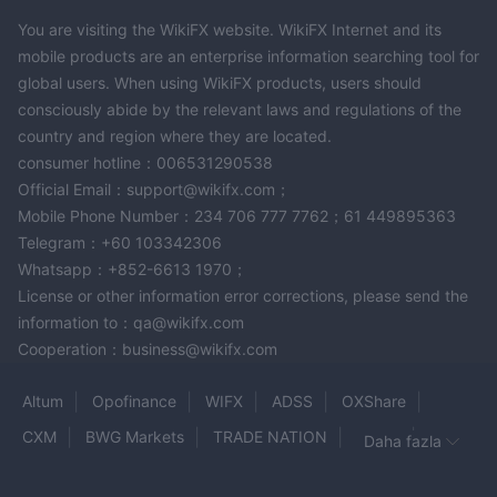
You are visiting the WikiFX website. WikiFX Internet and its
mobile products are an enterprise information searching tool for
global users. When using WikiFX products, users should
consciously abide by the relevant laws and regulations of the
country and region where they are located.
consumer hotline：006531290538
Official Email：support@wikifx.com；
Mobile Phone Number：234 706 777 7762；61 449895363
Telegram：+60 103342306
Whatsapp：+852-6613 1970；
License or other information error corrections, please send the
information to：qa@wikifx.com
Cooperation：business@wikifx.com
Altum
Opofinance
WIFX
ADSS
OXShare
CXM
BWG Markets
TRADE NATION
RONA
Daha fazla
GCC MARKETS
ÖZBEY ALTIN
REGULUS LIQUIDITY