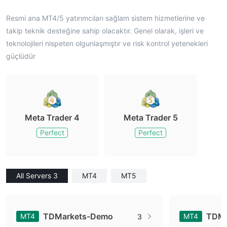
Resmi ana MT4/5 yatırımcıları sağlam sistem hizmetlerine ve
takip teknik desteğine sahip olacaktır. Genel olarak, işleri ve
teknolojileri nispeten olgunlaşmıştır ve risk kontrol yetenekleri
güçlüdür
Meta Trader 4
Meta Trader 5
Perfect
Perfect
All Servers 3
MT4
MT5
TDMarkets-Demo
TDMa
MT4
MT4
3