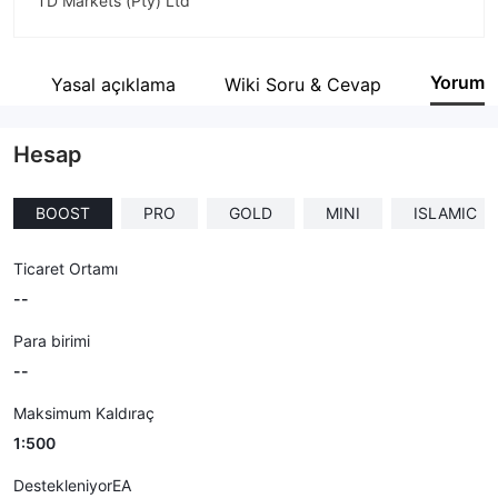
TD Markets (Pty) Ltd
Şirket Kısaltması
TD MARKETS
Yorum
i
Yasal açıklama
Wiki Soru & Cevap
Şirket çalışanı
--
Hesap
BOOST
PRO
GOLD
MINI
ISLAMIC
Ticaret Ortamı
--
Para birimi
--
Maksimum Kaldıraç
1:500
DestekleniyorEA