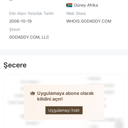
--
Güney Afrika
Etki Alanı Yürürlük Tarihi
Web Sitesi
2006-10-19
WHOIS.GODADDY.COM
Şirket
GODADDY.COM, LLC
Şecere
Uygulamaya abone olarak
kilidini açın!
TD
MARKETS
Uygulamayı İndir