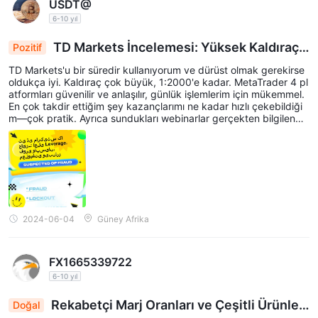
USDT@
6-10 yıl
TD Markets İncelemesi: Yüksek Kaldıraç,
Pozitif
Hızlı Para Çekme, Bilgilendirici Web Seminerleri
TD Markets'u bir süredir kullanıyorum ve dürüst olmak gerekirse
oldukça iyi. Kaldıraç çok büyük, 1:2000'e kadar. MetaTrader 4 pl
atformları güvenilir ve anlaşılır, günlük işlemlerim için mükemmel.
En çok takdir ettiğim şey kazançlarımı ne kadar hızlı çekebildiği
m—çok pratik. Ayrıca sundukları webinarlar gerçekten bilgilendiri
ci, sadece genel tavsiyeler değil. Yüksek kaldıraç ve hızlı hizmet
sunan bir aracı kurum arıyorsanız kesinlikle sağlam bir seçenek.
2024-06-04
Güney Afrika
FX1665339722
6-10 yıl
Rekabetçi Marj Oranları ve Çeşitli Ürünler,
Doğal