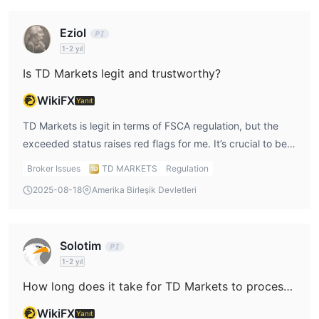
TD Markets yatırımcıların işlemlerini gerçekleştirmek için dünya
MetaTrader 4 ve 5 platformlarını
çapında tanınan
Eziol
kullanıyor, bu platformlar gelişmiş grafik araçları, otomatik
1-2 yıl
ticaret ve analiz göstergeleri gibi güçlü işlevsellikleriyle
Is TD Markets legit and trustworthy?
tanınmaktadır.
web üzerinden
Windows, mobil
Platforma
erişebilir veya
WikiFX
Yanıt
telefonlar
Linux cihazlarından uygulamayı
ve
indirebilirsiniz.
TD Markets is legit in terms of FSCA regulation, but the
exceeded status raises red flags for me. It’s crucial to be
cautious, as this could mean they’re pushing the
Broker Issues
TD MARKETS
Regulation
boundaries of what’s allowed by the regulator. When doing
2025-08-18
Amerika Birleşik Devletleri
my TD Markets review, I’d ensure that I understand these
nuances before deciding whether to trade with them.
Solotim
1-2 yıl
How long does it take for TD Markets to process withdrawals?
WikiFX
Yanıt