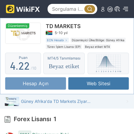
0
TD MARKETS
1
Düzenlenmiş
5-10 yıl
2
0
0
ECN Hesabı
Düzenleyici Ülke/Bölge: Güney Afrika
Türev İşlem Lisansı (EP)
Beyaz etiket MT4
3
1
1
Puan
MT4/5 Tanımlaması
4
.
2
2
Beyaz etiket
/10
5
3
3
Hesap Açın
Web Sitesi
6
4
4
7
5
5
Güney Afrika'da TD Markets Ziyareti - Ofis Bulundu
8
6
6
Forex Lisansı
1
9
7
7