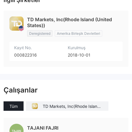
İlgili Şirketler
TD Markets, Inc(Rhode Island (United
States))
Deregistered
Amerika Birleşik Devletleri
Kayıt No.
Kurulmuş
000822316
2018-10-01
Çalışanlar
Tüm
TD Markets, Inc(Rhode Island
(United States))
TAJANI FAJRI