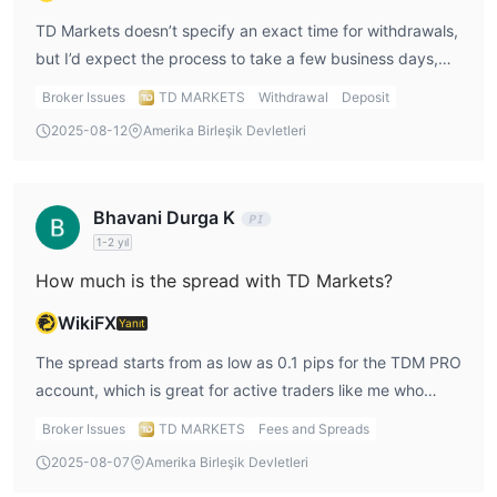
TD Markets doesn’t specify an exact time for withdrawals,
but I’d expect the process to take a few business days,
depending on the payment method used. When
Broker Issues
TD MARKETS
Withdrawal
Deposit
considering TD Markets withdrawal, I’d check with their
2025-08-12
Amerika Birleşik Devletleri
customer support for a more accurate time frame.
Bhavani Durga K
1-2 yıl
How much is the spread with TD Markets?
WikiFX
Yanıt
The spread starts from as low as 0.1 pips for the TDM PRO
account, which is great for active traders like me who
want to minimize trading costs. On other accounts like
Broker Issues
TD MARKETS
Fees and Spreads
TDM MINI and TDM MAX, the spread starts at 1.8 pips,
2025-08-07
Amerika Birleşik Devletleri
which is on the higher side. This would affect my decision