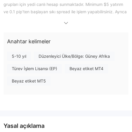
grupları için yedi canlı hesap sunmaktadır. Minimum $5 yatırım
ve 0.1 pip'ten başlayan sıkı spread ile işlem yapabilirsiniz. Ayrıca
dünya çapında popüler olan MetaTrader 4 veya 5 platformu
üzerinden işlemleri gerçekleştirebilirsiniz.
Ek olarak, ekonomik takvimler ve teknik analiz gibi işlem
Anahtar kelimeler
verimliliğini artırmak için ticaret araçları mevcuttur. Eğitim
kaynakları, tüccarları temel bilgi ve becerilerle donatmak için
sağlanmaktadır.
5-10 yıl
Düzenleyici Ülke/Bölge: Güney Afrika
Ayrıca, yatırımcıların başarılı önceki kişilerden öğrenmek için
Türev İşlem Lisansı (EP)
Beyaz etiket MT4
etkileşimli bir topluluk içinde iletişim kurmasını sağlayan sosyal
işlemi desteklemektedir.
Beyaz etiket MT5
Aracı kurum ayrıca, müşteri varlıklarını iflas durumlarında bile
koruyan fon ayrımını uygular.
Ancak, dikkatinizi çekmesi gereken önemli bir nokta, aracı
FSCA düzenlemesini aştığıdır
kurumun
, bu nedenle onlarla
işlem yapmadan önce son derece dikkatli olmanız
gerekmektedir.
Yasal açıklama