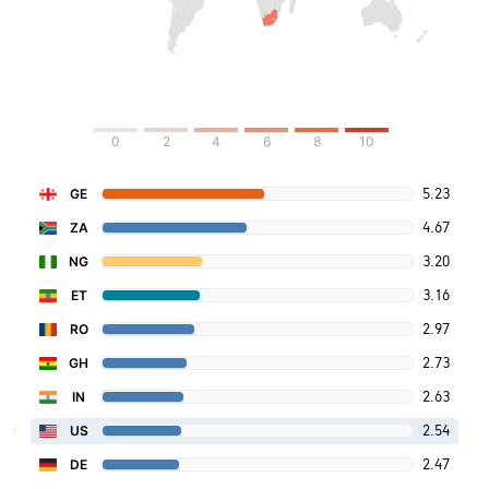
0
2
4
6
8
10
5.23
GE
4.67
ZA
3.20
NG
3.16
ET
2.97
RO
2.73
GH
2.63
IN
2.54
US
2.47
DE