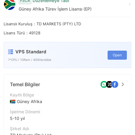
8
8
Düzenlemeye Tabi
FSCA
Güney Afrika Türev İşlem Lisansı (EP)
9
9
Lisanslı Kuruluş：TD MARKETS (PTY) LTD
Lisans Türü：49128
VPS Standard
Open
1*CPU / 1GRam / 40GHarddisk
Temel Bilgiler
Kayıtlı Bölge
Güney Afrika
İşletme Dönemi
5-10 yıl
Şirket Adı