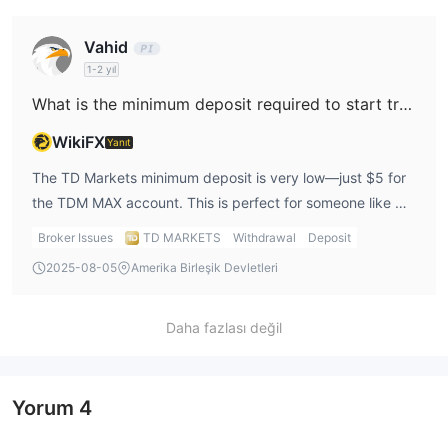
based on the TD Markets account types that suit my
trading strategy.
Vahid
1-2 yıl
What is the minimum deposit required to start trading with TD Markets?
WikiFX
Yanıt
The TD Markets minimum deposit is very low—just $5 for
the TDM MAX account. This is perfect for someone like me
who wants to try trading with minimal capital at first.
Broker Issues
TD MARKETS
Withdrawal
Deposit
However, if I were aiming for more advanced features, I
2025-08-05
Amerika Birleşik Devletleri
might consider the TDM PRO account, which requires a
minimum deposit of $1,000.
Daha fazlası değil
Yorum
4