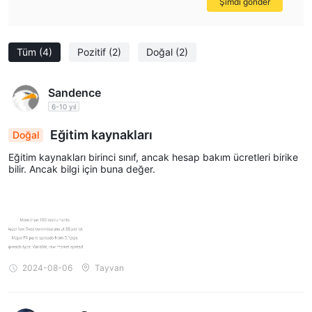
Şimdi gönder
Tüm
(4)
Pozitif
(2)
Doğal
(2)
Sandence
6-10 yıl
Eğitim kaynakları
Doğal
Eğitim kaynakları birinci sınıf, ancak hesap bakım ücretleri birike
bilir. Ancak bilgi için buna değer.
2024-08-06
Tayvan