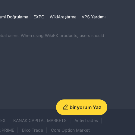
|
|
|
|
smi Doğrulama
EXPO
WikiAraştırma
VPS Yardımı
global users. When using WikiFX products, users should
bir yorum Yaz
VEX
KANAK CAPITAL MARKETS
ActivTrades
DPRIME
Bixo Trade
Core Option Market