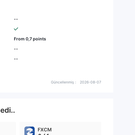
--
From 0,7 points
--
--
Güncellenmiş：
2026-08-07
edi..
FXCM