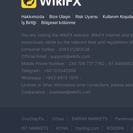
|
|
|
Hakkımızda
Bize Ulaşın
Risk Uyarısı
Kullanım Koşulla
|
İş Birliği
Bölgesel bölünme
You are visiting the WikiFX website. WikiFX Internet and 
consciously abide by the relevant laws and regulations o
consumer hotline：006531290538
Official Email：support@wikifx.com；
Mobile Phone Number：234 706 777 7762；61 449895
Telegram：+60 103342306
Whatsapp：+852-6613 1970；
License or other information error corrections, please s
Cooperation：business@wikifx.com
OneStepFix
Orbex
EMIRAX MARKETS
Paramou
IST MARKETS
RONA
trading.com
KODDPA