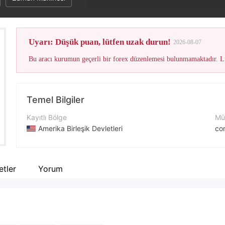
Uyarı: Düşük puan, lütfen uzak durun!
2026-08-07
Bu aracı kurumun geçerli bir forex düzenlemesi bulunmamaktadır. Lü
Temel Bilgiler
Kayıtlı Bölge
Müş
Amerika Birleşik Devletleri
co
İşletme Dönemi
İle
5-10 yıl
+4
ketler
Yorum
Şirket Adı
Şir
RevolutionFX
htt