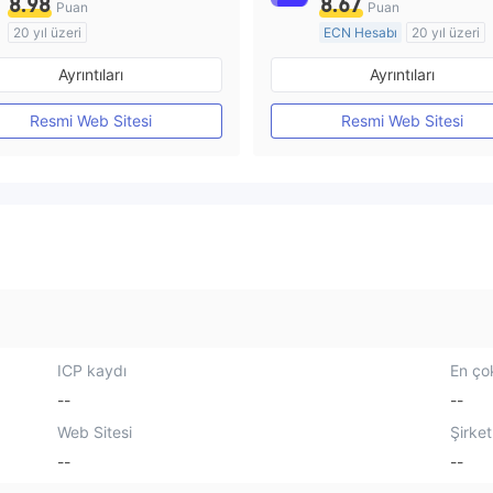
8.98
8.67
Puan
Puan
20 yıl üzeri
ECN Hesabı
20 yıl üzeri
Düzenleyici Ülke/Bölge: Avustralya
Ayrıntıları
Ayrıntıları
Pazar Yapıcılık (MM)
Pazar Yapıcılık (MM)
cTrader
MT4 Tam Lisans
Resmi Web Sitesi
Resmi Web Sitesi
ICP kaydı
En çok
--
--
Web Sitesi
Şirket
--
--