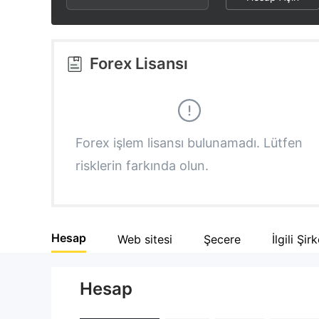
3
1
6
4
2
7
Forex Lisansı
5
3
8
6
4
9
Forex işlem lisansı bulunamadı. Lütfen
risklerin farkında olun.
7
5
8
6
Hesap
Web sitesi
Şecere
İlgili Şir
9
7
Hesap
8