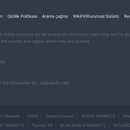
|
|
|
|
rı
Gizlilik Politikası
Arama çağrısı
WikiFX(Kurumsal Sürüm)
Re
its mobile products are an enterprise information searching tool for 
f the country and region where they are located.
363
end the information to：qa@wikifx.com
nt Markets
FXNX
Trade24Seven
WINGO MARKETS
RA
GT MARKETS
Tasman FX
BLUE WHALE MARKETS
SECURE