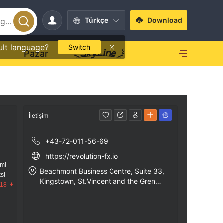
Türkçe
Download
ult language?
Switch
O
Pazar
İletişim
+43-72-011-56-69
k
https://revolution-fx.io
imi
Beachmont Business Centre, Suite 33,
si
Kingstown, St.Vincent and the Grenad
.18
ines and Savi Services