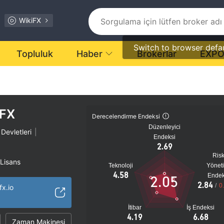
WikiFX
Switch to browser defa
Topluluk
Haber
Brokerlar
EXP
nFX
Derecelendirme Endeksi
Düzenleyici
 Devletleri
|
Endeksi
2.69
Ris
 Lisans
Teknoloji
Yönet
ı
4.58
Endek
2.05
2.84
tansiyel risk
/
0
fx.io
İtibar
İş Endeksi
4.19
6.68
Zaman Makinesi