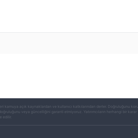
eri kamuya açık kaynaklardan ve kullanıcı katkılarından derler. Doğruluğunu koruma
 doğruluğunu veya güncelliğini garanti etmiyoruz. Yatırımcıların herhangi bir kar
 edilir.