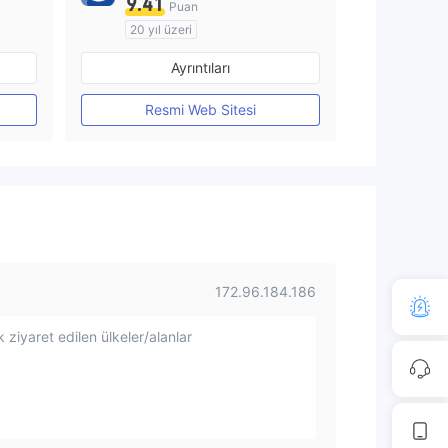
9.41
Puan
20 yıl üzeri
Düzenleyici Ülke/Bölge: Avustralya
Düzenleyici Ülke/Bölge: Avustralya
Ayrıntıları
Pazar Yapıcılık (MM)
MT4 Tam Lisans
Resmi Web Sitesi
172.96.184.186
 ziyaret edilen ülkeler/alanlar