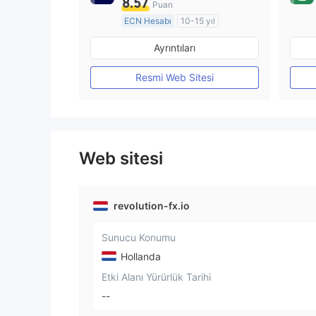
8.57
Puan
ECN Hesabı
10-15 yıl
Düzenleyici Ülke/Bölge: Avustralya
Ayrıntıları
Pazar Yapıcılık (MM)
MT4 Tam Lisans
Resmi Web Sitesi
Web sitesi
revolution-fx.io
Sunucu Konumu
Hollanda
Etki Alanı Yürürlük Tarihi
--