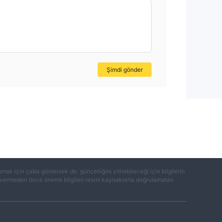
Şimdi gönder
k için çaba göstersek de, güncelliğini yitirebileceği için bilgilerin
ar vermeden önce önemli bilgileri resmi kaynaklarla doğrulamaları