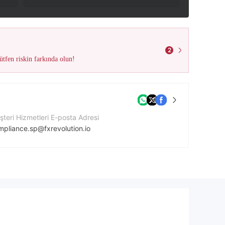
2
tfen riskin farkında olun!
teri Hizmetleri E-posta Adresi
mpliance.sp@fxrevolution.io
tişim Numarası
4-798-895-76-49
ket Web Sitesi
ps://revolution-fx.io