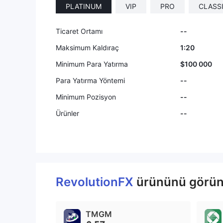
PLATINUM
VIP
PRO
CLASS
9
Ticaret Ortamı
--
Maksimum Kaldıraç
1:20
Minimum Para Yatırma
$100 000
Para Yatırma Yöntemi
--
Minimum Pozisyon
--
Ürünler
--
RevolutionFX
ürününü görüntü
TMGM