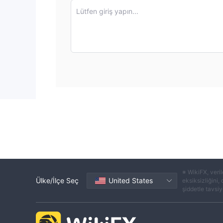
Lütfen giriş yapın...
※ WikiFX, veril
Ülke/İlçe Seç
United States
eksiksizliğini,
şiddetle tavsiye