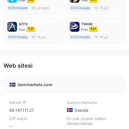
Puan
Puan
ECN Hesabı
20 yıl üzeri
ECN Hesabı
10-15 yıl
Düzenleyici Ülke/Bölge: Avustralya
Düzenleyici Ülke/Bölge: Avustralya
Pazar Yapıcılık (MM)
Pazar Yapıcılık (MM)
ATFX
TMGM
MT4 Tam Lisans
MT4 Tam Lisans
9.21
8.61
Puan
Puan
ECN Hesabı
10-15 yıl
ECN Hesabı
10-15 yıl
Düzenleyici Ülke/Bölge: Avustralya
Düzenleyici Ülke/Bölge: Avustralya
Pazar Yapıcılık (MM)
Pazar Yapıcılık (MM)
MT4 Tam Lisans
MT4 Tam Lisans
Web sitesi
leonmarkets.com
Server IP
Sunucu Konumu
89.147.111.27
İzlanda
ICP kaydı
En çok ziyaret edilen
ülkeler/alanlar
--