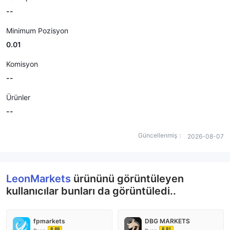
--
Minimum Pozisyon
0.01
Komisyon
--
Ürünler
--
Güncellenmiş：
2026-08-07
LeonMarkets
ürününü görüntüleyen
kullanıcılar bunları da görüntüledi..
fpmarkets
DBG MARKETS
8.88
8.81