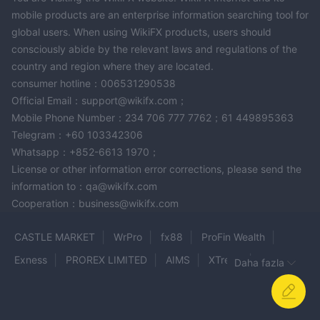
işlemlerin güvenliği ve bütünlüğünü sağlamak için düzenlemenin
mobile products are an enterprise information searching tool for
önemli bir faktör olduğunda uyanık olmalıdır. Düzenleyici
global users. When using WikiFX products, users should
denetim genellikle sıkı standartlara uyumu, adil ve şeffaf
consciously abide by the relevant laws and regulations of the
uygulamaları ve müşterilerin fonlarının güvenliğini sağlamayı
country and region where they are located.
içerir.
consumer hotline：006531290538
Regüle lisanslara sahip olmayan bir aracıyla işlem yapmayı
Official Email：support@wikifx.com；
düşünüyorsanız, işlemcilerin aracının itibarını, kullanıcı
Mobile Phone Number：234 706 777 7762；61 449895363
yorumlarını, koşullarını ve diğer ilgili faktörleri dikkatlice
Telegram：+60 103342306
değerlendirmesi önemlidir.
Whatsapp：+852-6613 1970；
License or other information error corrections, please send the
Piyasa Araçları
information to：qa@wikifx.com
LeonMarkets, çeşitli yatırım tercihlerine hitap etmek üzere
Cooperation：business@wikifx.com
tasarlanmış kapsamlı bir ticaret ürünleri paketi sunmaktadır.
Kripto:
CASTLE MARKET
WrPro
fx88
ProFin Wealth
Platformun temel odak noktası, kullanıcıların Bitcoin, Ethereum,
Exness
PROREX LIMITED
AIMS
XTrend
Daha fazla
Litecoin ve çeşitli alternatif kripto paralar dahil olmak üzere
AETRAM
Hyfin Markets
LPM GROUP LIMITED
geniş bir kripto para yelpazesinde gerçek zamanlı alım satım
BTFT Markets
GLOBAL PRIME
WHIZFX
yapabilecekleri güvenli ve güvenilir bir ortam sağlamaktır.