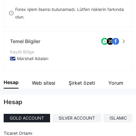
8
Forex işlem lisansı bulunamadı. Lütfen risklerin farkında
olun.
9
Temel Bilgiler
Kayıtlı Bölge
Marshall Adaları
İşletme Dönemi
2-5 yıl
Hesap
Web sitesi
Şirket özeti
Yorum
Şirket Adı
LeonMarkets
Hesap
GOLD ACCOUNT
SILVER ACCOUNT
ISLAMIC
Ticaret Ortamı