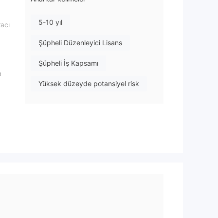
5-10 yıl
racı
Şüpheli Düzenleyici Lisans
Şüpheli İş Kapsamı
a
Yüksek düzeyde potansiyel risk
iyel
rken
as
ngi