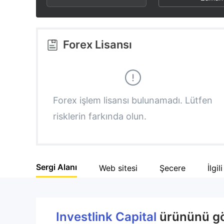
3
1
5
4
2
6
Forex Lisansı
5
3
7
6
4
8
Forex işlem lisansı bulunamadı. Lütfen
risklerin farkında olun.
7
5
9
8
6
Sergi Alanı
Web sitesi
Şecere
İlgil
9
7
8
Investlink Capital
ürününü gör