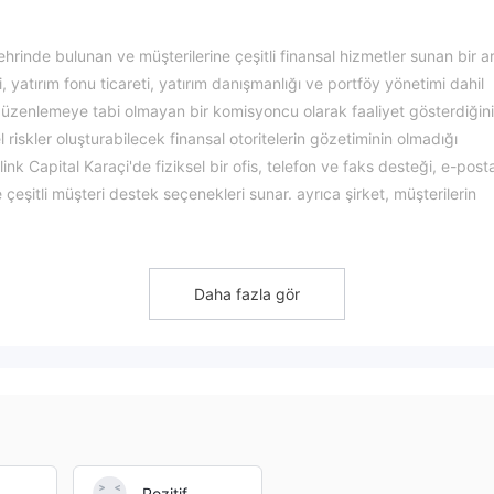
şehrinde bulunan ve müşterilerine çeşitli finansal hizmetler sunan bir a
i, yatırım fonu ticareti, yatırım danışmanlığı ve portföy yönetimi dahil
üzenlemeye tabi olmayan bir komisyoncu olarak faaliyet gösterdiğini
 riskler oluşturabilecek finansal otoritelerin gözetiminin olmadığı
ink Capital Karaçi'de fiziksel bir ofis, telefon ve faks desteği, e-post
e çeşitli müşteri destek seçenekleri sunar. ayrıca şirket, müşterilerin
iştirmek için medya içeriği, sık sorulan sorular, makaleler, eğitim
ynakları da sağlar. Herhangi bir finansal kuruluşta olduğu gibi, potans
nuçlarını dikkatle değerlendirmeli ve onlarla finansal işlemler yapa
Daha fazla gör
isyoncu olarak faaliyet göstermektedir; bu, menkul kıymetler ve tak
itesi (finra) gibi finansal otoriteler tarafından uygulanan gözetim ve
me eksikliği, anlaşmazlıklar veya mali yanlış uygulamalar durumunda
cılar için önemli riskler oluşturabilir. Potansiyel yatırımcıların, herha
Pozitif