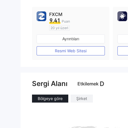
9
FXCM
9.41
Puan
20 yıl üzeri
Düzenleyici Ülke/Bölge: Avustralya
Ayrıntıları
Pazar Yapıcılık (MM)
MT4 Tam Lisans
Resmi Web Sitesi
Sergi Alanı
D
Etkilemek
Bölgeye göre
Şirket