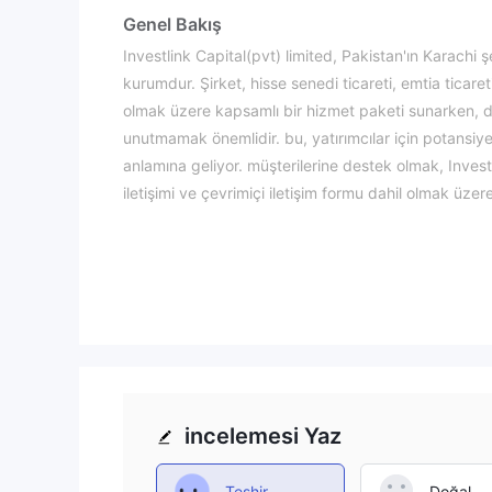
Genel Bakış
Investlink Capital(pvt) limited, Pakistan'ın Karachi 
kurumdur. Şirket, hisse senedi ticareti, emtia ticaret
olmak üzere kapsamlı bir hizmet paketi sunarken, d
unutmamak önemlidir. bu, yatırımcılar için potansiyel
anlamına geliyor. müşterilerine destek olmak, Investl
iletişimi ve çevrimiçi iletişim formu dahil olmak üzer
finansal bilgilerini ve karar alma mekanizmalarını gel
materyalleri ve piyasa güncellemeleri gibi eğitim ka
yatırımcılar da firmanın düzenlenmemiş durumunun so
dikkatli davranmalıdır.
Düzenleme
Düzenlenmemiş.
Investlink Capitaldüzenlemeye tabi olmayan bir kom
incelemesi Yaz
komisyonu (sec) veya finans sektörü düzenleyici otor
düzenlemelere uymadığı anlamına gelir. Bu düzenle
sınırlı koruma ve başvuru yolu olabileceğinden, yatırım
Teşhir
Doğal