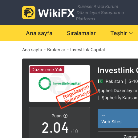
Küresel Aracı Kurum
Düzenleyici Soruşturma
Platformu
Ana sayfa
Sıralamalar
Teşhir
Ana sayfa
-
Brokerlar
-
Investlink Capital
0
1
Investlink 
Düzenleme Yok
Pakistan
|
5-10 
0
2
Şüpheli Düzenleyici
Şüpheli İş Kapsam
|
1
3
Yüksek düzeyde po
|
--
Puan
2
.
0
4
Web Sitesi
/10
Zaman 