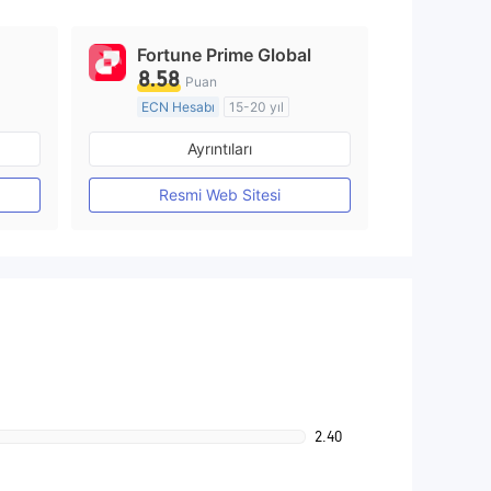
Fortune Prime Global
8.58
Puan
ECN Hesabı
15-20 yıl
Düzenleyici Ülke/Bölge: Avustralya
Düzenleyici Ülke/Bölge: Avustralya
Ayrıntıları
Pazar Yapıcılık (MM)
MT4 Tam Lisans
Resmi Web Sitesi
2.40