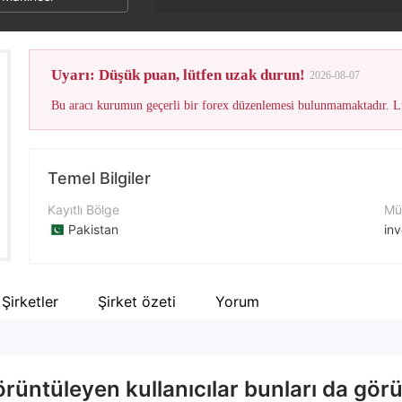
Uyarı: Düşük puan, lütfen uzak durun!
2026-08-07
Bu aracı kurumun geçerli bir forex düzenlemesi bulunmamaktadır. Lü
Temel Bilgiler
Kayıtlı Bölge
Müş
Pakistan
in
İşletme Dönemi
İle
5-10 yıl
+9
i Şirketler
Şirket özeti
Yorum
Şirket Adı
Şir
INVESLINK Capital (Pvt) Limited
--
üntüleyen kullanıcılar bunları da görü