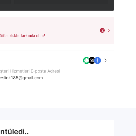
2
tfen riskin farkında olun!
teri Hizmetleri E-posta Adresi
veslink185@gmail.com
tişim Numarası
202132446230
ket Web Sitesi
ntüledi..