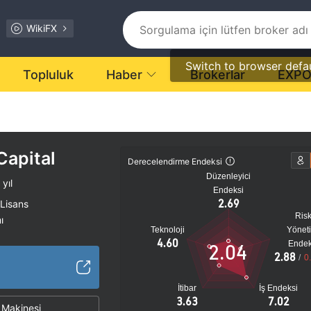
WikiFX
Switch to browser defa
Topluluk
Haber
Brokerlar
EXP
Capital
Derecelendirme Endeksi
Düzenleyici
yıl
Endeksi
2.69
 Lisans
Ris
ı
Teknoloji
Yönet
tansiyel risk
4.60
Endek
2.04
2.88
/
0
İtibar
İş Endeksi
3.63
7.02
Makinesi