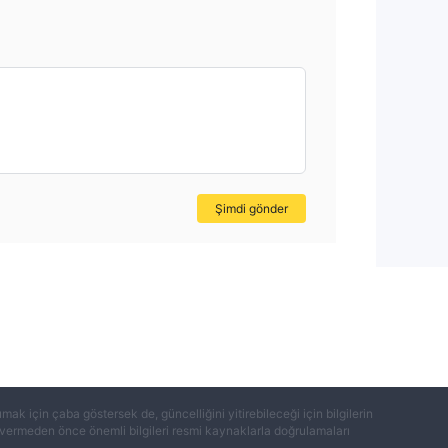
ha
da
Şimdi gönder
le
k için çaba göstersek de, güncelliğini yitirebileceği için bilgilerin
ar vermeden önce önemli bilgileri resmi kaynaklarla doğrulamaları