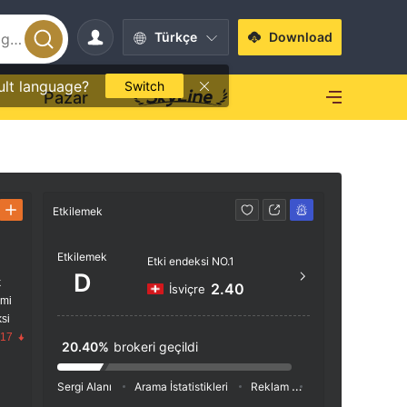
Türkçe
Download
ult language?
Switch
O
Pazar
Etkilemek
İletişim
Etkilemek
+92 
Etki endeksi NO.1
D
k
--
2.40
İsviçre
imi
717, 7
si
XCHAN
.17
20.40%
brokeri geçildi
NGE R
Sergi Alanı
Arama İstatistikleri
Reklam
Sosyal Medya İnde