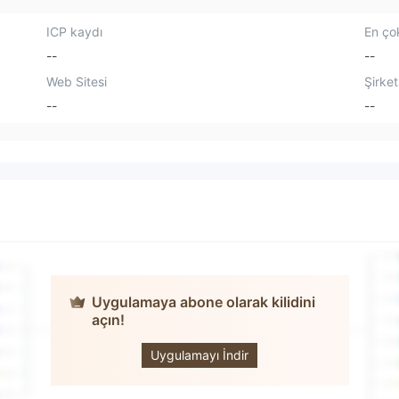
ICP kaydı
En çok
--
--
Web Sitesi
Şirket
--
--
Uygulamaya abone olarak kilidini
açın!
Investlink
Capital
Uygulamayı İndir