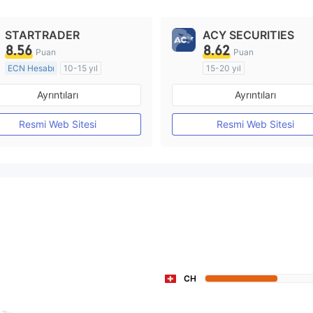
STARTRADER
ACY SECURITIES
8.56
8.62
Puan
Puan
ECN Hesabı
10-15 yıl
15-20 yıl
Düzenleyici Ülke/Bölge: Avustralya
Ayrıntıları
Ayrıntıları
Pazar Yapıcılık (MM)
Pazar Yapıcılık (MM)
MT4 Tam Lisans
MT4 Tam Lisans
Resmi Web Sitesi
Resmi Web Sitesi
CH