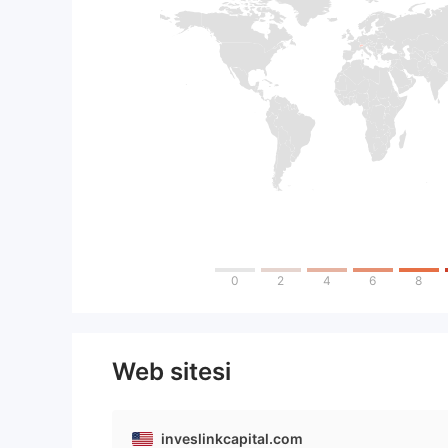
0
2
4
6
8
Web sitesi
inveslinkcapital.com