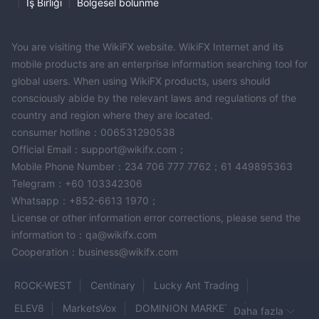
|
İş Birliği
|
Bölgesel bölünme
You are visiting the WikiFX website. WikiFX Internet and its
mobile products are an enterprise information searching tool for
global users. When using WikiFX products, users should
consciously abide by the relevant laws and regulations of the
country and region where they are located.
consumer hotline：006531290538
Official Email：support@wikifx.com；
Mobile Phone Number：234 706 777 7762；61 449895363
Telegram：+60 103342306
Whatsapp：+852-6613 1970；
License or other information error corrections, please send the
information to：qa@wikifx.com
Cooperation：business@wikifx.com
ROCK-WEST
Centinary
Lucky Ant Trading
ELEV8
MarketsVox
DOMINION MARKETS
Daha fazla