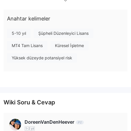
geçerli bir düzenlemeye sahip
Hayır. InvestAZ şu anda
değil
. Ayrıca, alan adı geçersizdir. Lütfen riskin farkında olun!
Anahtar kelimeler
InvestAZ Üzerinde Ne İşlem Yapabilirim?
InvestAZ forex, CFD'ler ve bireysel ve kurumsal yatırım
5-10 yıl
Şüpheli Düzenleyici Lisans
hizmetleri üzerinde işlem yapma imkanı sunmaktadır.
MT4 Tam Lisans
Küresel İşletme
Hesap Türü
Yüksek düzeyde potansiyel risk
InvestAZ tarafından sunulan altı hesap türü şunlardır:
Kaldıraç
Kaldıraç hem karları hem de zararları artırabileceğinden, doğru
miktarı seçmek, tüccarlar için temel bir risk belirleme unsuru
olacaktır.
Wiki Soru & Cevap
InvestAZ Ücretler
İşlem Platformu
DoreenVanDenHeever
1-2 yıl