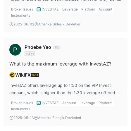
offer stocks, bonds, or ETFs, which may limit my trading
Broker Issues
INVESTAZ
Leverage
Platform
Account
options if I want to diversify my portfolio further.
Instruments
2025-06-02
Amerika Birleşik Devletleri
Phoebe Yao
1-2 yıl
What is the maximum leverage with InvestAZ?
WikiFX
Yanıt
InvestAZ offers leverage up to 1:50 on the VIP Invest
account, which is higher than the 1:30 leverage offered on
the MINI Invest account. High leverage can amplify both
Broker Issues
INVESTAZ
Account
Leverage
Platform
profits and losses, so I would need to use it carefully and
Instruments
avoid overexposing myself.
2025-05-13
Amerika Birleşik Devletleri