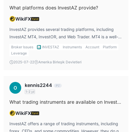
Para Yatırma ve Çekme
What platforms does InvestAZ provide?
kredi/kartları (Visa, MasterCard), banka havalesi
Aracı,
ve WebMoney ile Swift Money transferleri
aracılığıyla
WikiFX
Yanıt
ödemeleri kabul eder. Her $100 veya daha az çekim için $25,
InvestAZ provides several trading platforms, including
1k-5k çekimler için $45, 5K üzeri çekimler ise toplamın %1'i
InvestAZ MT4, InvestOR, and Web Trader. MT4 is a well-
tutarında ücret alınır.
known platform that I’m familiar with, and InvestOR offers
Broker Issues
INVESTAZ
Instruments
Account
Platform
additional functionality. These platforms are available on
Leverage
desktop, iOS, and Android, giving me flexibility to trade
2025-07-22
Amerika Birleşik Devletleri
from various devices.
kennis2244
1-2 yıl
What trading instruments are available on InvestAZ?
WikiFX
Yanıt
InvestAZ offers a range of trading instruments, including
forex, CFDs, and some commodities. However, they do not