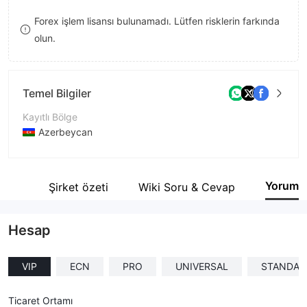
9
9
Forex işlem lisansı bulunamadı. Lütfen risklerin farkında
olun.
Temel Bilgiler
Kayıtlı Bölge
Azerbeycan
İşletme Dönemi
5-10 yıl
Yorum
nlar
Şirket özeti
Wiki Soru & Cevap
Şirket Adı
Invest-AZ İnvestisiya Şirkəti QSC
Hesap
VIP
ECN
PRO
UNIVERSAL
STANDAR
Ticaret Ortamı