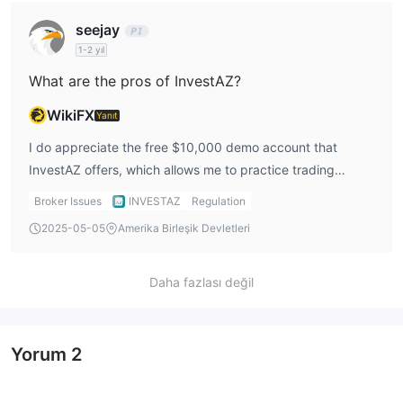
seejay
1-2 yıl
What are the pros of InvestAZ?
WikiFX
Yanıt
I do appreciate the free $10,000 demo account that
InvestAZ offers, which allows me to practice trading
without risking my funds. They also provide a variety of
Broker Issues
INVESTAZ
Regulation
account types, so I have flexibility depending on my
2025-05-05
Amerika Birleşik Devletleri
experience and investment goals. Additionally, the
availability of multiple trading platforms, including MT4
and InvestOR, makes it easy for me to trade on various
Daha fazlası değil
devices.
Yorum
2