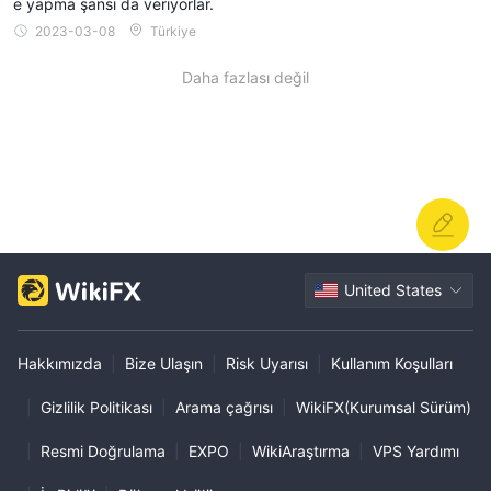
e yapma şansı da veriyorlar.
2023-03-08
Türkiye
Daha fazlası değil
United States
Hakkımızda
|
Bize Ulaşın
|
Risk Uyarısı
|
Kullanım Koşulları
|
Gizlilik Politikası
|
Arama çağrısı
|
WikiFX(Kurumsal Sürüm)
|
Resmi Doğrulama
|
EXPO
|
WikiAraştırma
|
VPS Yardımı