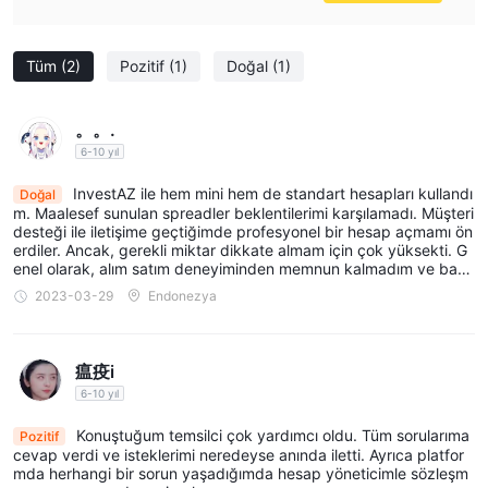
Tüm
(2)
Pozitif
(1)
Doğal
(1)
。。.
6-10 yıl
InvestAZ ile hem mini hem de standart hesapları kullandı
Doğal
m. Maalesef sunulan spreadler beklentilerimi karşılamadı. Müşteri
desteği ile iletişime geçtiğimde profesyonel bir hesap açmamı ön
erdiler. Ancak, gerekli miktar dikkate almam için çok yüksekti. G
enel olarak, alım satım deneyiminden memnun kalmadım ve başk
a seçenekler aramaya karar verdim.
2023-03-29
Endonezya
瘟疫i
6-10 yıl
Konuştuğum temsilci çok yardımcı oldu. Tüm sorularıma
Pozitif
cevap verdi ve isteklerimi neredeyse anında iletti. Ayrıca platfor
mda herhangi bir sorun yaşadığımda hesap yöneticimle sözleşm