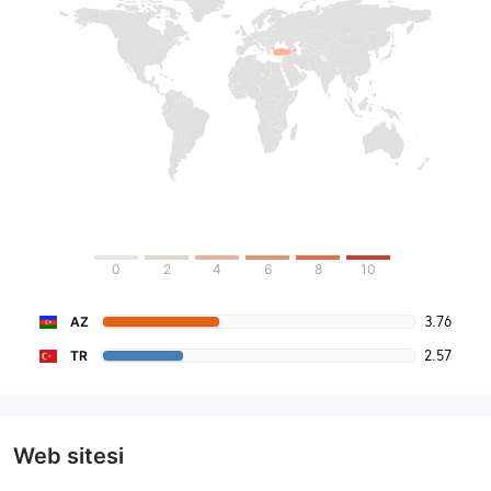
0
2
4
6
8
10
3.76
AZ
2.57
TR
Web sitesi