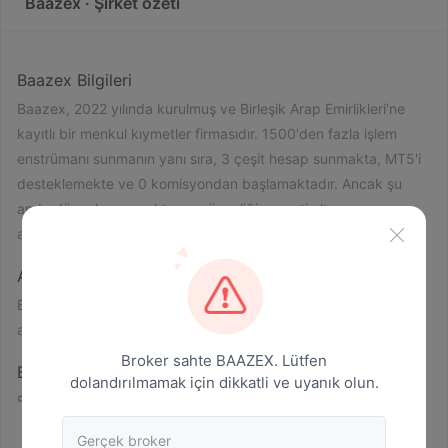
Baazex · Şirket özeti
Baazex Bilgileri
Baazex, 2022 yılında kurulmuş ve Birleşik Arap Emirlikleri'ne
kayıtlı bir menkul kıymetler firmasıdır. 1500'den fazla işlem
enstrümanı sunmanın yanı sıra, 3 çeşit hesap sunmakta, MT5'i
desteklemekte ve 0 komisyondan başlamaktadır. Ancak şu
anda düzenlenmemekte ve güvenliği garanti altına
alınmamaktadır.
Artıları ve Eksileri
Baazex Güvenilir mi?
Baazex, 2022 yılında resmi web sitesine kaydedilen ve şu
düzenlenmemiş
anda
bir durumdadır.
Broker sahte BAAZEX. Lütfen
Baazex Üzerinde Ne İşlem Yapabilirim?
dolandırılmamak için dikkatli ve uyanık olun.
Baazex 1500'den fazla işlem enstrümanı sunuyor. Bunlar
döviz
arasında
, EUR/USD, İngiliz sterlini/USD ve Avustralya
Gerçek broker