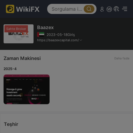
Baazex
Sahte Broker
2023-05-18Giriş
https://baazexcapital.com/
Zaman Makinesi
Daha fazla
2025-4
Teşhir