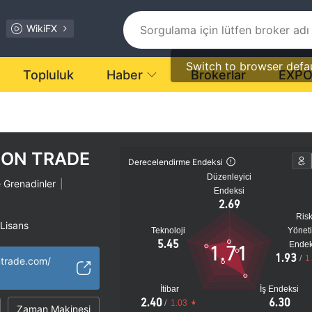
WikiFX
Switch to browser defa
Topluluk
Haber
Brokerlar
EXP
ON TRADE
Derecelendirme Endeksi
Düzenleyici
e Grenadinler
|
Endeksi
2.69
Ris
 Lisans
Teknoloji
Yönet
Bölgesel Brokerler
|
5.45
Endek
1.71
1.93
tansiyel risk
/
1
ntrade.com/
İtibar
İş Endeksi
2.40
6.30
/
1.03
Zaman Makinesi