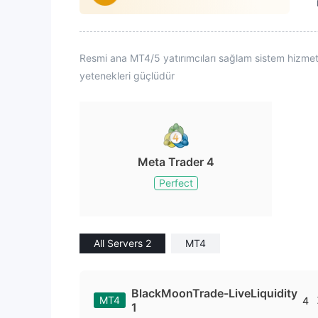
Resmi ana MT4/5 yatırımcıları sağlam sistem hizmetler
yetenekleri güçlüdür
Meta Trader 4
Perfect
All Servers 2
MT4
BlackMoonTrade-LiveLiquidity
MT4
4
1