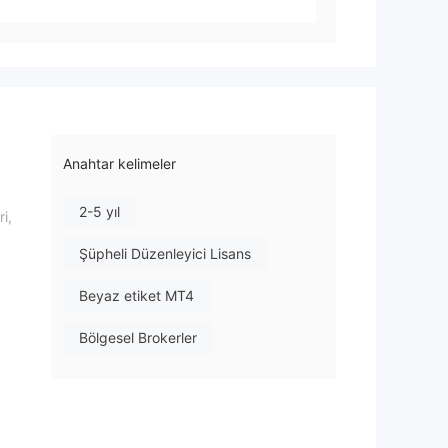
Anahtar kelimeler
2-5 yıl
i,
Şüpheli Düzenleyici Lisans
Beyaz etiket MT4
Bölgesel Brokerler
Yüksek düzeyde potansiyel risk