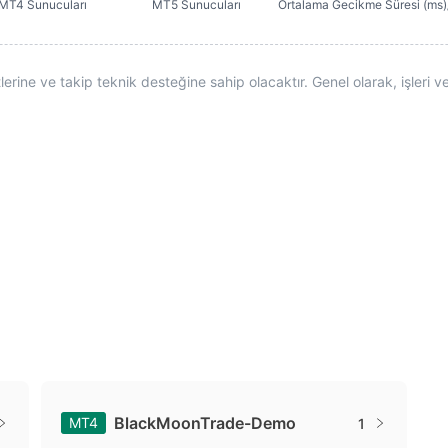
MT4 Sunucuları
MT5 Sunucuları
Ortalama Gecikme Süresi (ms
ine ve takip teknik desteğine sahip olacaktır. Genel olarak, işleri ve 
BlackMoonTrade-Demo
MT4
1