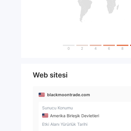
0
2
4
6
8
Web sitesi
blackmoontrade.com
Sunucu Konumu
Amerika Birleşik Devletleri
Etki Alanı Yürürlük Tarihi