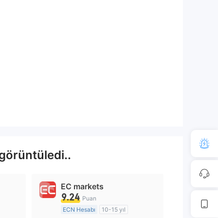
görüntüledi..
EC markets
9.24
Puan
ECN Hesabı
10-15 yıl