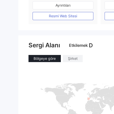
Düzenleyici Ülke/Bölge: Avustralya
Ayrıntıları
Pazar Yapıcılık (MM)
MT4 Tam Lisans
Resmi Web Sitesi
Sergi Alanı
D
Etkilemek
Bölgeye göre
Şirket