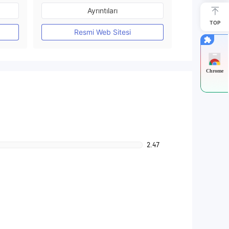
Düzenleyici Ülke/Bölge: Avustralya
Düzenleyici Ülke/Bölge: Avustralya
Ayrıntıları
Pazar Yapıcılık (MM)
TOP
MT4 Tam Lisans
Resmi Web Sitesi
Chrome
2.47