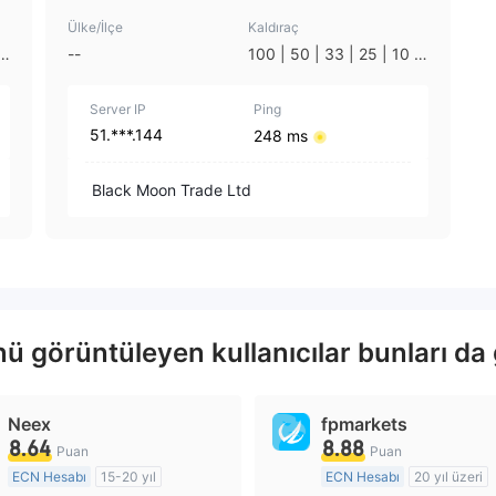
Ülke/İlçe
Kaldıraç
|
--
100 | 50 | 33 | 25 | 10 |
1
Server IP
Ping
51.***.144
248 ms
Black Moon Trade Ltd
ü görüntüleyen kullanıcılar bunları da 
Neex
fpmarkets
8.64
8.88
Puan
Puan
ECN Hesabı
15-20 yıl
ECN Hesabı
20 yıl üzeri