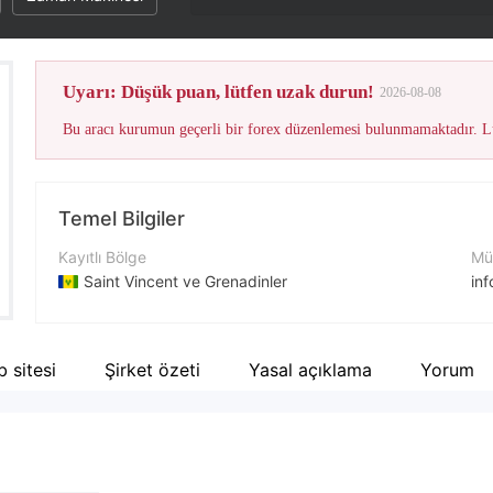
Uyarı: Düşük puan, lütfen uzak durun!
2026-08-08
Bu aracı kurumun geçerli bir forex düzenlemesi bulunmamaktadır. Lü
Temel Bilgiler
Kayıtlı Bölge
Müş
Saint Vincent ve Grenadinler
in
İşletme Dönemi
İle
2-5 yıl
+9
 sitesi
Şirket özeti
Yasal açıklama
Yorum
Şirket Adı
Şir
Black Moon Trade Ltd
ht