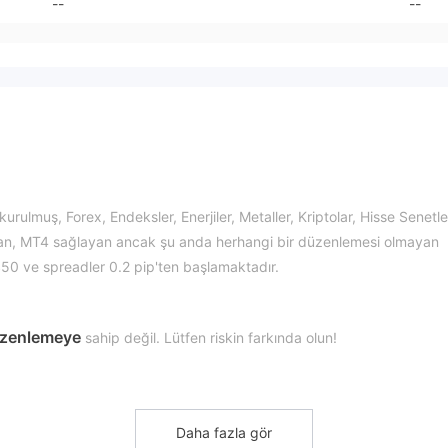
--
--
ulmuş, Forex, Endeksler, Enerjiler, Metaller, Kriptolar, Hisse Senetler
 sunan, MT4 sağlayan ancak şu anda herhangi bir düzenlemesi olmayan
$50 ve spreadler 0.2 pip'ten başlamaktadır.
düzenlemeye
sahip değil. Lütfen riskin farkında olun!
?
Kripto paralar, Hisse senetleri, Hisse senetleri, CFD'ler üzerinde işlem
Daha fazla gör