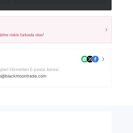
tfen riskin farkında olun!
teri Hizmetleri E-posta Adresi
fo@blackmoontrade.com
tişim Numarası
71586684537
ket Web Sitesi
tps://blackmoontrade.com/