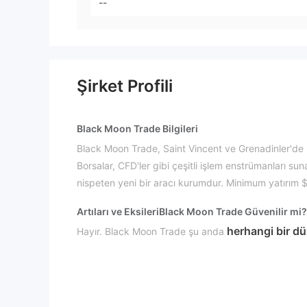
--
Şirket Profili
Black Moon Trade Bilgileri
Black Moon Trade, Saint Vincent ve Grenadinler'de kur
Borsalar, CFD'ler gibi çeşitli işlem enstrümanları
nispeten yeni bir aracı kurumdur. Minimum yatırım 
Artıları ve Eksileri
Black Moon Trade Güvenilir mi?
herhangi bir 
Hayır. Black Moon Trade şu anda
Black Moon Trade Üzerinde Ne İşlem Yapabilirim
Black Moon Trade Forex, Endeksler, Enerji, Metaller, 
enstrümanları sunar.