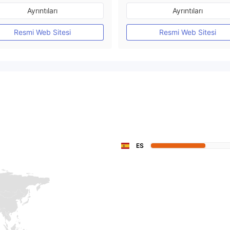
Düzenleyici Ülke/Bölge: Avustralya
Ayrıntıları
Ayrıntıları
Pazar Yapıcılık (MM)
Pazar Yapıcılık (MM)
MT4 Tam Lisans
MT4 Tam Lisans
Resmi Web Sitesi
Resmi Web Sitesi
ES