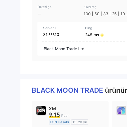
Ülke/İlçe
Kaldıraç
--
100 | 50 | 33 | 25 | 10 
1
Server IP
Ping
31.***.10
248 ms
Black Moon Trade Ltd
BLACK MOON TRADE
ürünün
XM
9.15
Puan
ECN Hesabı
15-20 yıl