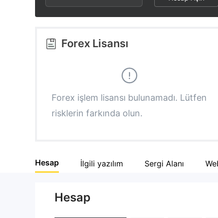
2
8
2
3
9
3
Forex Lisansı
4
4
5
5
Forex işlem lisansı bulunamadı. Lütfen
risklerin farkında olun.
6
6
7
7
Hesap
İlgili yazılım
Sergi Alanı
Web
8
8
Hesap
9
9