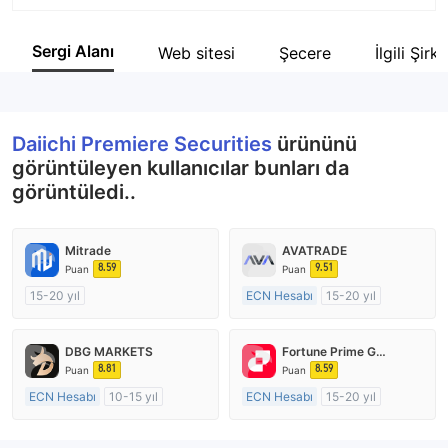
Şirket Kısaltması
Daiichi Premiere Securities
Sergi Alanı
Web sitesi
Şecere
İlgili Şirk
Şirket çalışanı
32
Daiichi Premiere Securities
ürününü
görüntüleyen kullanıcılar bunları da
görüntüledi..
Mitrade
AVATRADE
8.59
9.51
Puan
Puan
15-20 yıl
ECN Hesabı
15-20 yıl
Düzenleyici Ülke/Bölge: Avustralya
Düzenleyici Ülke/Bölge: Avustralya
Pazar Yapıcılık (MM)
Pazar Yapıcılık (MM)
DBG MARKETS
Fortune Prime Global
Kendi kendini geliştirmiş
MT4 Tam Lisans
8.81
8.59
Puan
Puan
ECN Hesabı
10-15 yıl
ECN Hesabı
15-20 yıl
Düzenleyici Ülke/Bölge: Avustralya
Düzenleyici Ülke/Bölge: Avustralya
Pazar Yapıcılık (MM)
Pazar Yapıcılık (MM)