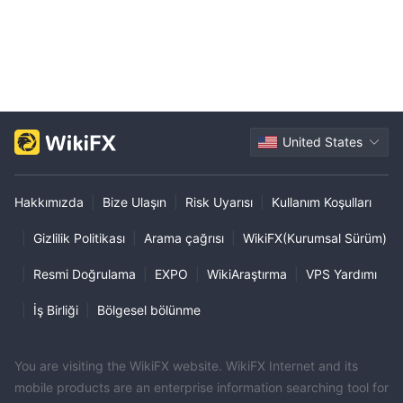
İşlem Platformu
United States
Hakkımızda
|
Bize Ulaşın
|
Risk Uyarısı
|
Kullanım Koşulları
|
Gizlilik Politikası
|
Arama çağrısı
|
WikiFX(Kurumsal Sürüm)
|
Resmi Doğrulama
|
EXPO
|
WikiAraştırma
|
VPS Yardımı
|
İş Birliği
|
Bölgesel bölünme
You are visiting the WikiFX website. WikiFX Internet and its
mobile products are an enterprise information searching tool for