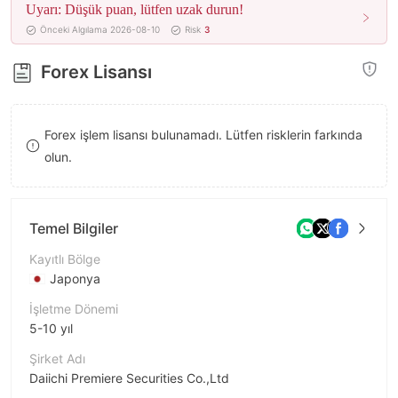
Uyarı: Düşük puan, lütfen uzak durun!
8
9
Önceki Algılama 2026-08-10
Risk
3
9
Forex Lisansı
Forex işlem lisansı bulunamadı. Lütfen risklerin farkında
olun.
Temel Bilgiler
Kayıtlı Bölge
Japonya
İşletme Dönemi
5-10 yıl
Şirket Adı
Daiichi Premiere Securities Co.,Ltd