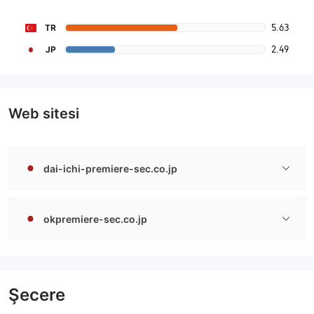
5.63
TR
2.49
JP
Web sitesi
dai-ichi-premiere-sec.co.jp
okpremiere-sec.co.jp
Şecere