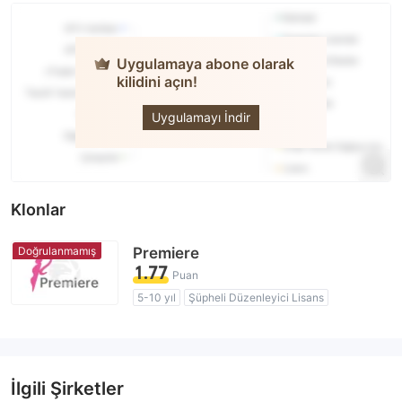
Uygulamaya abone olarak
kilidini açın!
Daiichi
Premiere
Securities
Uygulamayı İndir
Klonlar
Doğrulanmamış
Premiere
1.77
Puan
5-10 yıl
Şüpheli Düzenleyici Lisans
Şüpheli İş Kapsamı
Yüksek düzeyde potansiyel risk
İlgili Şirketler