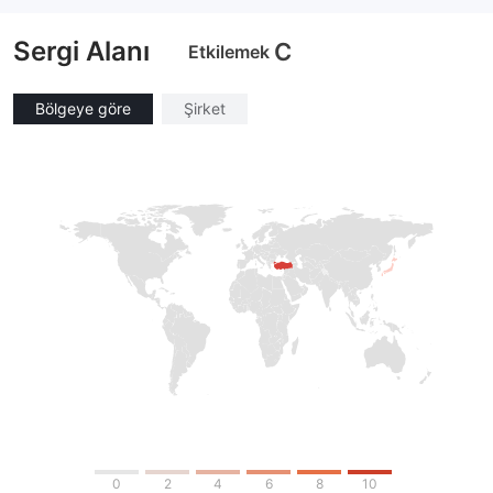
MT4 Tam Lisans
MT4 Tam Lisans
Sergi Alanı
C
Etkilemek
Bölgeye göre
Şirket
0
2
4
6
8
10