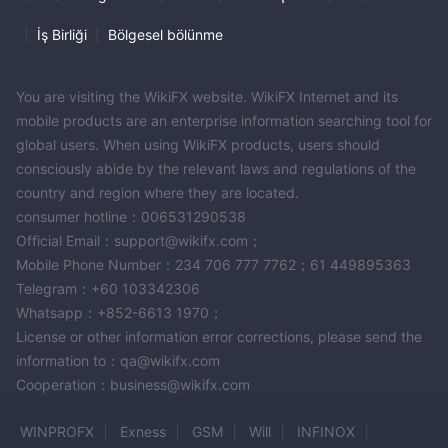
ödemeler, riskten korunma stratejileri
global para
ve
|
İş Birliği
|
Bölgesel bölünme
hesapları
dahil olmak üzere çeşitli finansal çözümlerden
faydalanır. Bu hizmetler, çeşitli sektörlerdeki ve boyuttaki
işletmelere destek sağlamak üzere tasarlanmış olup, uluslararası
You are visiting the WikiFX website. WikiFX Internet and its
işlemleri ve döviz riskini yönetmede esneklik ve güvenilirlik
mobile products are an enterprise information searching tool for
sağlar.
global users. When using WikiFX products, users should
white-label FX ve ödeme çözümleri
GC Partners ayrıca
ile
consciously abide by the relevant laws and regulations of the
yönlendirme programları
ortaklıklar
aracılığıyla
geliştirerek
country and region where they are located.
işbirliği ve büyüme fırsatları sunar.
consumer hotline：006531290538
Minimum transfer tutarı ￡200 veya eşdeğerdir
Official Email：support@wikifx.com；
ve
maksimum transfer tutarı yoktur
Mobile Phone Number：234 706 777 7762；61 449895363
onlarla
.
Telegram：+60 103342306
Ticaret Platformu
Whatsapp：+852-6613 1970；
GC Partners'ın ticaret platformu, özel, kurumsal ve yatırım
License or other information error corrections, please send the
information to：qa@wikifx.com
müşterilerine özel olarak tasarlandığı ve yatırım yapma ve
Cooperation：business@wikifx.com
küresel ödemeler yapma konusunda güvenli ve verimli bir ortam
Kendi teknolojileri tarafından
sunduğu söylenmektedir.
WINPROFX
Exness
GSM
Will
INFINOX
desteklenen her müşteri, ihtiyaçlarına göre