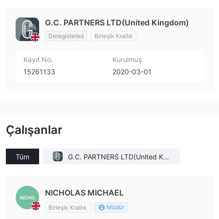
G.C. PARTNERS LTD(United Kingdom)
Deregistered
Birleşik Krallık
Kayıt No.
Kurulmuş
15261133
2020-03-01
Çalışanlar
Tüm
G.C. PARTNERS LTD(United Kin
gdom)
NICHOLAS MICHAEL
Müdür
Birleşik Krallık