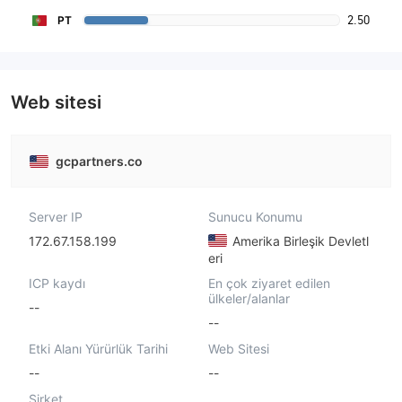
2.50
PT
Web sitesi
gcpartners.co
Server IP
Sunucu Konumu
172.67.158.199
Amerika Birleşik Devletl
eri
ICP kaydı
En çok ziyaret edilen
ülkeler/alanlar
--
--
Etki Alanı Yürürlük Tarihi
Web Sitesi
--
--
Şirket