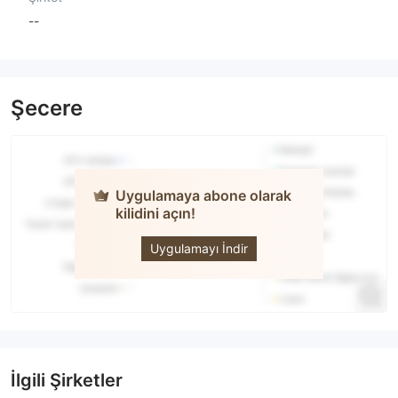
--
Şecere
Uygulamaya abone olarak
kilidini açın!
GC
PARTNERS
Uygulamayı İndir
İlgili Şirketler