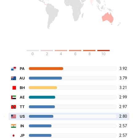
0
2
4
6
8
10
3.92
PA
3.79
AU
3.21
BH
2.99
AE
2.97
TT
2.80
US
2.57
IN
2.57
JP