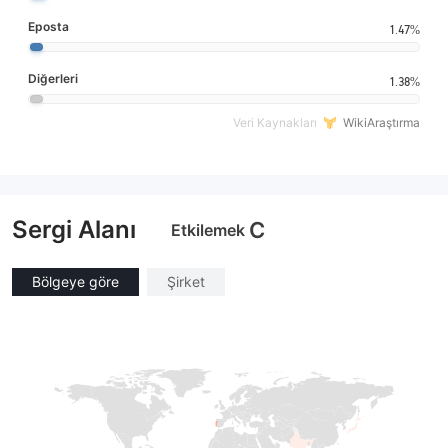
Eposta
1.47%
Diğerleri
1.38%
Veri Kaynakları
WikiAraştırma
Sergi Alanı
C
Etkilemek
Bölgeye göre
Şirket