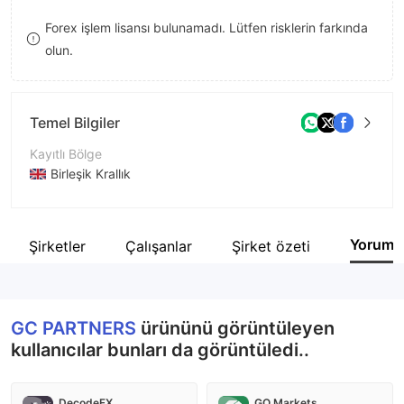
9
7
Forex işlem lisansı bulunamadı. Lütfen risklerin farkında
olun.
8
9
Temel Bilgiler
Kayıtlı Bölge
Birleşik Krallık
İşletme Dönemi
5-10 yıl
Yorum
İlgili Şirketler
Çalışanlar
Şirket özeti
Şirket Adı
GC PARTNERS
GC PARTNERS
ürününü görüntüleyen
kullanıcılar bunları da görüntüledi..
DecodeFX
GO Markets