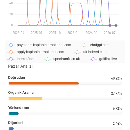
Pazar Analizi
Doğrudan
60.22%
Organik Arama
27.77%
Yönlendirme
6.72%
Diğerleri
2.44%