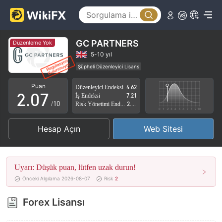
2
3
4
GC PARTNERS
Düzenleme Yok
0
5
5-10 yıl
Şüpheli Düzenleyici Lisans
1
6
Yüksek düzeyde potansiyel risk
Puan
Düzenleyici Endeksi
4.62
2
.
0
7
İş Endeksi
7.21
/10
Risk Yönetimi Endeksi
2.85
3
1
8
Hesap Açın
Web Sitesi
4
2
9
5
3
Uyarı: Düşük puan, lütfen uzak durun!
6
4
Önceki Algılama 2026-08-07
Risk
2
7
5
Forex Lisansı
8
6