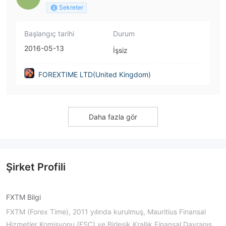
Sekreter
Başlangıç tarihi
Durum
2016-05-13
İşsiz
FOREXTIME LTD(United Kingdom)
Daha fazla gör
Şirket Profili
FXTM Bilgi
FXTM (Forex Time), 2011 yılında kurulmuş, Mauritius Finansal
Hizmetler Komisyonu (FSC) ve Birleşik Krallık Finansal Davranış