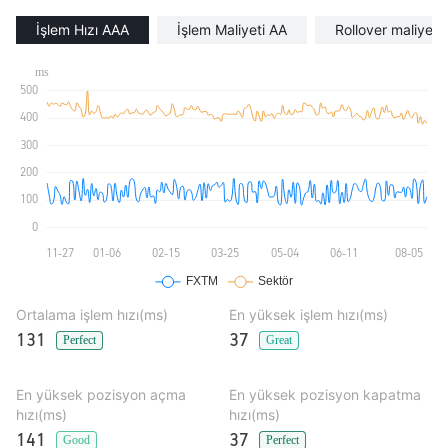
İşlem Hızı AAA
İşlem Maliyeti AA
Rollover maliyeti
Ortalama işlem hızı(ms)
En yüksek işlem hızı(ms)
131
37
Perfect
Great
En yüksek pozisyon açma
En yüksek pozisyon kapatma
hızı(ms)
hızı(ms)
141
37
Good
Perfect