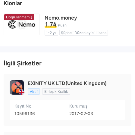
Klonlar
Doğrulanmamış
Nemo.money
1.74
Puan
1-2 yıl
Şüpheli Düzenleyici Lisans
Kendi kendini geliştirmiş
Şüpheli İş Kapsamı
Yüksek düzeyde potansiyel risk
İlgili Şirketler
EXINITY UK LTD(United Kingdom)
Aktif
Birleşik Krallık
Kayıt No.
Kurulmuş
10599136
2017-02-03