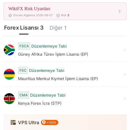
7
7
WikiFX Risk Uyarıları
8
8
Önceki Algılama 2026-08-07
Risk
3
9
9
Forex Lisansı 3
Diğer 1
Düzenlemeye Tabi
FSCA
Güney Afrika Türev İşlem Lisansı (EP)
Düzenlemeye Tabi
FSC
Mauritius Menkul Kıymet İşlem Lisansı (EP)
Düzenlemeye Tabi
CMA
Kenya Forex İcra (STP)
VPS Ultra
+100%