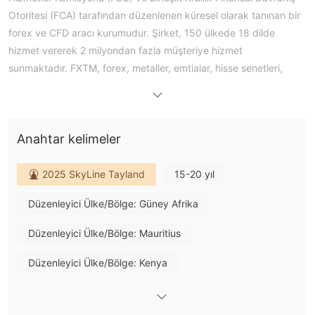
Otoritesi (FCA) tarafından düzenlenen küresel olarak tanınan bir
forex ve CFD aracı kurumudur. Şirket, 150 ülkede 18 dilde
hizmet vererek 2 milyondan fazla müşteriye hizmet
sunmaktadır. FXTM, forex, metaller, emtialar, hisse senetleri,
endeksler, kripto paralar ve çeşitli CFD ürünleri dahil olmak
üzere geniş bir yelpazede işlem enstrümanı sunmaktadır.
Platform, 0 pip kadar düşük rekabetçi değişken spreadlerle
Anahtar kelimeler
uygun maliyetli işlem çözümleriyle tanınmaktadır. Yatırımcılar,
masaüstü, web ve mobil cihazlarda kullanılabilen kullanıcı dostu
MT4 ve MT5 işlem platformları aracılığıyla piyasaya erişebilir ve
2025 SkyLine Tayland
15-20 yıl
istedikleri zaman, istedikleri yerde kolayca işlem yapabilirler.
Düzenleyici Ülke/Bölge: Güney Afrika
FXTM Artılar ve Eksiler
FXTM Güvenilir mi?
Düzenleyici Ülke/Bölge: Mauritius
FXTM güçlü bir düzenleyici çerçeve altında faaliyet
göstermektedir ve farklı yargı bölgelerinde düzenlenmiş çeşitli
Düzenleyici Ülke/Bölge: Kenya
kuruluşlara sahiptir:
Türev İşlem Lisansı (EP)