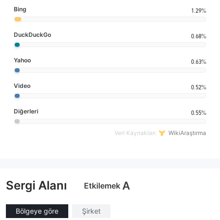
Bing
1.29%
DuckDuckGo
0.68%
Yahoo
0.63%
Video
0.52%
Diğerleri
0.55%
Veri Kaynakları
WikiAraştırma
Sergi Alanı
A
Etkilemek
Bölgeye göre
Şirket