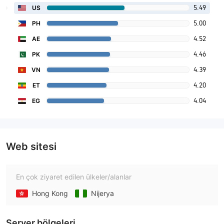
5.49
US
5.00
PH
4.52
AE
4.46
PK
4.39
VN
4.20
ET
4.04
EG
Web sitesi
En çok ziyaret edilen ülkeler/alanlar
Hong Kong
Nijerya
Server bölgeleri