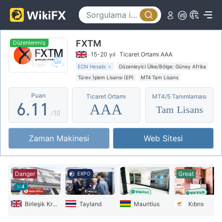
1
2
FXTM
3
Düzenlenmiş
15-20 yıl
Ticaret Ortamı AAA
4
ECN Hesabı
Düzenleyici Ülke/Bölge: Güney Afrika
Türev İşlem Lisansı (EP)
MT4 Tam Lisans
5
0
0
Küresel İşletme
Yüksek düzeyde potansiyel risk
Puan
Ticaret Ortamı
MT4/5 Tanımlaması
Offshore Düzenleyici
6
.
1
1
AAA
Tam Lisans
/10
7
2
2
Zaman Makinesi
Web Sitesi
8
3
3
9
4
4
Danger
Great
EXPO
5
5
4
6
6
Birleşik Krallık
Tayland
Mauritius
Kıbrıs