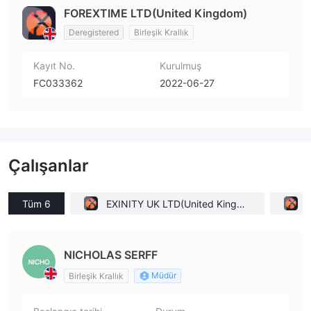
FOREXTIME LTD(United Kingdom)
Deregistered
Birleşik Krallık
Kayıt No.
Kurulmuş
FC033362
2022-06-27
Çalışanlar
Tüm 6
EXINITY UK LTD(United Kingdo
F
m)
NICHOLAS SERFF
Müdür
Birleşik Krallık