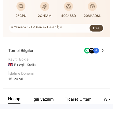
2*CPU
2G*RAM
40G*SSD
20M*ADSL
※ Yalnızca FXTM Gerçek Hesap İçin
Free
※ Sipariş numarası: 9,840,953
※ WikiFX tarafından desteklenmektedir
Temel Bilgiler
Kayıtlı Bölge
Birleşik Krallık
İşletme Dönemi
15-20 yıl
Şirket Adı
Exinity Limited
Hesap
İlgili yazılım
Ticaret Ortamı
Wiki