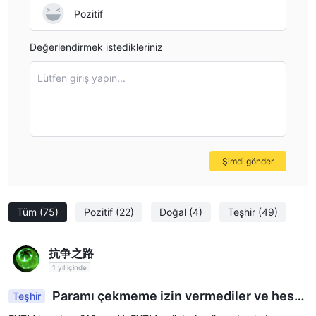
Afrika yerel çözümleri, M-Pesa, FasaPay, TC Pay Wallet), kredi
Pozitif
kartları (Visa, MasterCard, Maestro, Google Pay), e-cüzdanlar
(GlobePay, Skrill PayRedeem, Perfect Money, Neteller) ve
Değerlendirmek istedikleriniz
banka havalesi yoluyla işlem hesaplarına fon yatırabilirler.
€/£/$30 veya ₦25.000 altındaki herhangi
FXTM ücretleri
Lütfen giriş yapın...
bir yatırma için €/£/$3 veya ₦2.500 ücret alınır.
.
Eğitim Kaynakları
ücretsiz
sözlük,
FXTM çeşitli sunar
eğitim kaynakları dahil
pazar analizi ve rehberler
.
Şimdi gönder
Ayrıca, eğitim kaynakları hem yeni başlayanlar hem de
profesyoneller için kullanıcı dostudur.
temel ticaret
Örneğin,
bazı temel bilgileri öğrenmek isteyen
Tüm
(75)
Pozitif
(22)
Doğal
(4)
Teşhir
(49)
ileri rehberler
yeni başlayanlar için uygundur, ancak
daha
deneyimli tüccarlar için daha uygundur.
抗争之路
1 yıl içinde
Müşteri Desteği
Paramı çekmeme izin vermediler ve hesa
FXTM, müşterilerine mükemmel müşteri desteği sağlamasıyla
Teşhir
bımı iptal ettiler.
canlı sohbet, iletişim formu ve telefon
bilinir,
. Müşteri