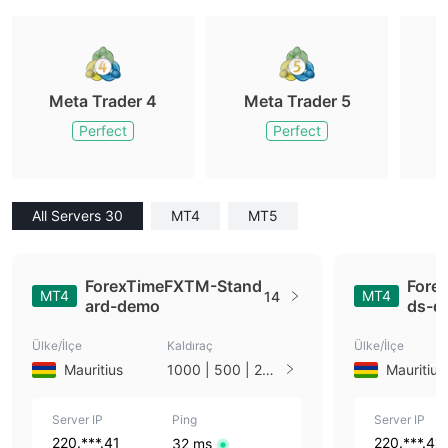
Meta Trader 4
Meta Trader 5
M
Perfect
Perfect
All Servers 30
MT4
MT5
ForexTimeFXTM-Stand
Fore
MT4
MT4
14
ard-demo
ds-d
Ülke/İlçe
Kaldıraç
Ülke/İlçe
Mauritius
1000 | 500 | 200
Mauritius
| 100 | 50 | 25
Server IP
Ping
Server IP
220.***.41
220.***.41
32 ms