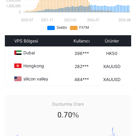
VPS Bölgesi
Kullanıcı
Ürünler
Dubai
396***
HK50
Hongkong
282***
XAUUSD
silicon valley
484***
XAUUSD
Durdurma Oranı
0.70%