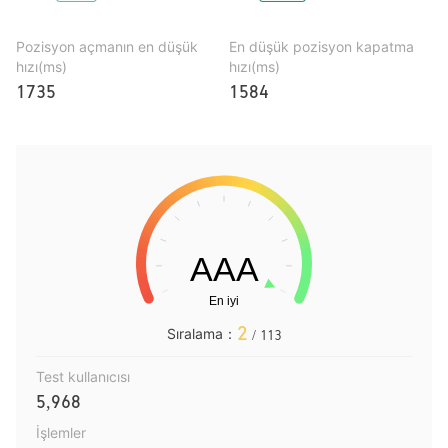
Pozisyon açmanın en düşük
En düşük pozisyon kapatma
hızı(ms)
hızı(ms)
1735
1584
2
Sıralama：
/ 113
Test kullanıcısı
5,968
İşlemler