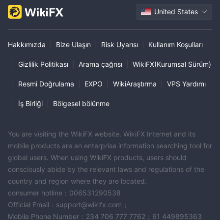
United States
Hakkımızda
|
Bize Ulaşın
|
Risk Uyarısı
|
Kullanım Koşulları
|
Gizlilik Politikası
|
Arama çağrısı
|
WikiFX(Kurumsal Sürüm)
|
Resmi Doğrulama
|
EXPO
|
WikiAraştırma
|
VPS Yardımı
|
İş Birliği
|
Bölgesel bölünme
You are visiting the WikiFX website. WikiFX Internet and its
mobile products are an enterprise information searching tool for
global users. When using WikiFX products, users should
consciously abide by the relevant laws and regulations of the
country and region where they are located.
consumer hotline：006531290538
Official Email：support@wikifx.com；
Mobile Phone Number：234 706 777 7762；61 449895363