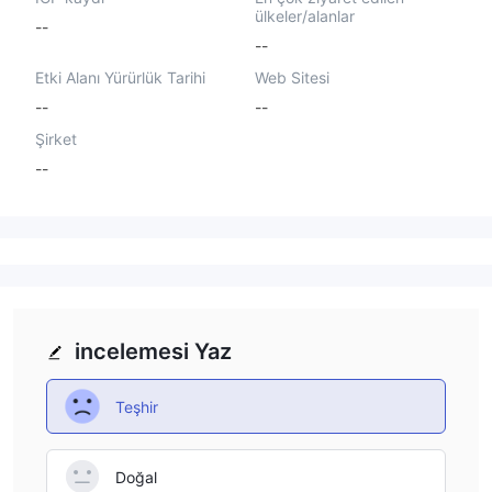
ülkeler/alanlar
--
--
Etki Alanı Yürürlük Tarihi
Web Sitesi
--
--
Şirket
--
incelemesi Yaz
Teşhir
Doğal