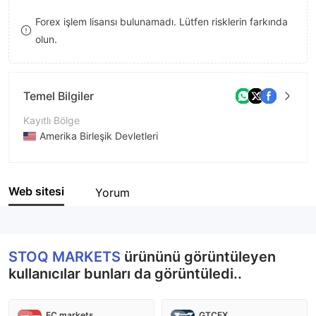
8
Forex işlem lisansı bulunamadı. Lütfen risklerin farkında
olun.
9
Temel Bilgiler
Kayıtlı Bölge
Amerika Birleşik Devletleri
İşletme Dönemi
1-2 yıl
Web sitesi
Yorum
Şirket Adı
StoqMarkets Corporation
STOQ MARKETS
ürününü görüntüleyen
kullanıcılar bunları da görüntüledi..
EC markets
GTCFX