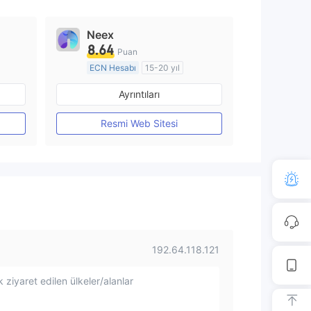
Neex
8.64
Puan
ECN Hesabı
15-20 yıl
Düzenleyici Ülke/Bölge: Avustralya
Düzenleyici Ülke/Bölge: Avustralya
Ayrıntıları
Pazar Yapıcılık (MM)
MT4 Tam Lisans
Resmi Web Sitesi
192.64.118.121
 ziyaret edilen ülkeler/alanlar