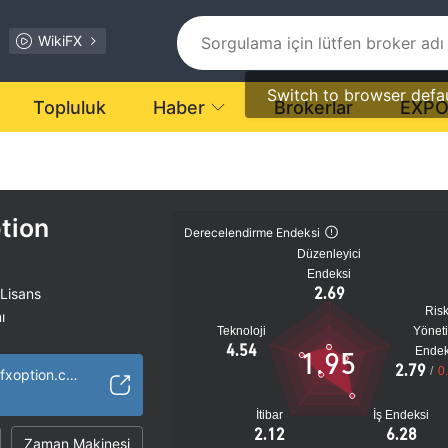
WikiFX
Switch to browser defa
Topluluk
Haber
Brokerlar
EXP
tion
Derecelendirme Endeksi
Düzenleyici
Endeksi
2.69
 Lisans
Ris
ı
Teknoloji
Yönet
tansiyel risk
4.54
Endek
1.95
2.79
/
0
https://www.tradefxoption.co.uk
İtibar
İş Endeksi
2.12
6.28
Zaman Makinesi