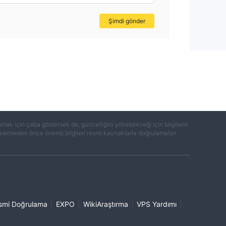
Şimdi gönder
k için çaba göstersek de, güncelliğini yitirebileceği için bilgilerin
ar vermeden önce önemli bilgileri resmi kaynaklarla doğrulamaları
|
|
|
|
smi Doğrulama
EXPO
WikiAraştırma
VPS Yardımı