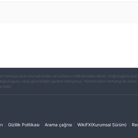
eri kamuya açık kaynaklardan ve kullanıcı katkılarından derler. Doğruluğunu koruma
 doğruluğunu veya güncelliğini garanti etmiyoruz. Yatırımcıların herhangi bir kar
 edilir.
|
|
|
|
rı
Gizlilik Politikası
Arama çağrısı
WikiFX(Kurumsal Sürüm)
Re