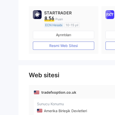
STARTRADER
8.56
Puan
ECN Hesabı
10-15 yıl
Düzenleyici Ülke/Bölge: Avustralya
Ayrıntıları
Pazar Yapıcılık (MM)
MT4 Tam Lisans
Resmi Web Sitesi
Web sitesi
tradefxoption.co.uk
Sunucu Konumu
Amerika Birleşik Devletleri