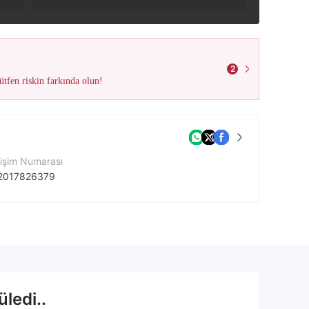
2
tfen riskin farkında olun!
tişim Numarası
2017826379
ket Web Sitesi
tps://www.tradefxoption.co.uk
ledi..