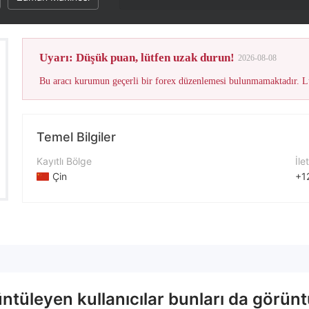
Uyarı: Düşük puan, lütfen uzak durun!
2026-08-08
Bu aracı kurumun geçerli bir forex düzenlemesi bulunmamaktadır. Lü
Temel Bilgiler
Kayıtlı Bölge
İle
Çin
+1
İşletme Dönemi
Şir
2-5 yıl
ht
Şirket Adı
TradeFXoption Inc
tüleyen kullanıcılar bunları da görüntü