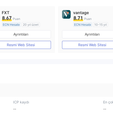
FXT
vantage
8.67
8.71
Puan
Puan
ECN Hesabı
20 yıl üzeri
ECN Hesabı
10-15 yıl
Düzenleyici Ülke/Bölge: Avustralya
Ayrıntıları
Ayrıntıları
Pazar Yapıcılık (MM)
Pazar Yapıcılık (MM)
MT4 Tam Lisans
MT4 Tam Lisans
Resmi Web Sitesi
Resmi Web Sitesi
ICP kaydı
En çok
--
--