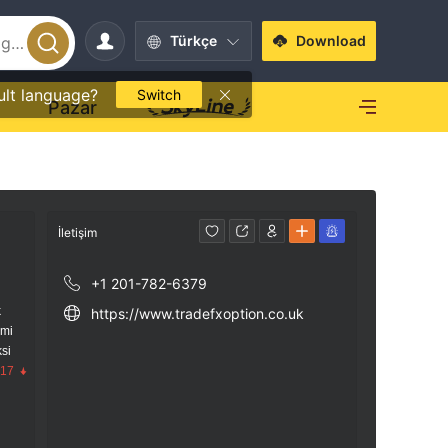
Türkçe
Download
ult language?
Switch
O
Pazar
İletişim
+1 201-782-6379
k
https://www.tradefxoption.co.uk
imi
si
.17