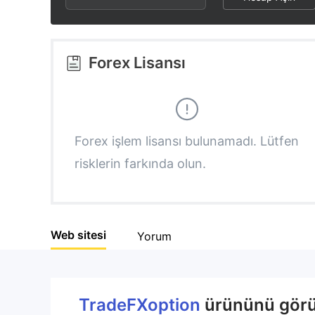
2
6
3
7
Forex Lisansı
4
8
5
9
Forex işlem lisansı bulunamadı. Lütfen
risklerin farkında olun.
6
7
Web sitesi
Yorum
8
9
TradeFXoption
ürününü görün