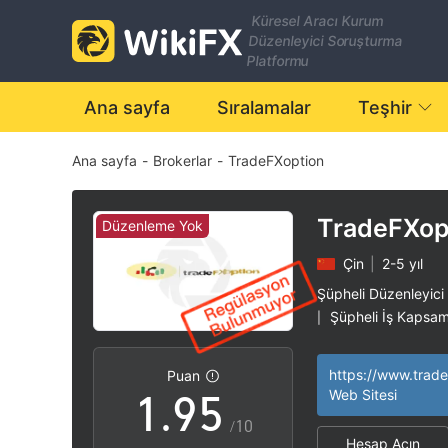
2
Küresel Aracı Kurum
Düzenleyici Soruşturma
3
Platformu
4
0
Ana sayfa
Sıralamalar
Teşhir
Ana sayfa
-
Brokerlar
-
TradeFXoption
5
1
6
2
TradeFXop
Düzenleme Yok
Çin
|
2-5 yıl
7
3
Şüpheli Düzenleyici
Şüpheli İş Kapsam
|
0
8
4
Yüksek düzeyde po
|
Puan
1
.
9
5
Web Sitesi
/10
Hesap Açın