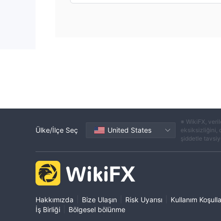
※ WikiFX, veril
Ülke/İlçe Seç
United States
eksiksizliğini,
şiddetle tavsiye
|
|
|
Hakkımızda
Bize Ulaşın
Risk Uyarısı
Kullanım Koşulla
|
İş Birliği
Bölgesel bölünme