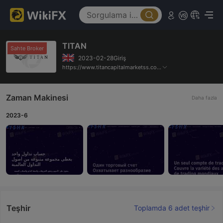
TITAN
Sahte Broker
2023-02-28Giriş
https://www.titancapitalmarketss.com/en/index
Zaman Makinesi
Daha fazla
2023-6
Teşhir
Toplamda 6 adet teşhir