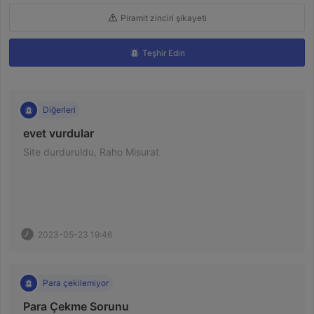
Piramit zinciri şikayeti
Teşhir Edin
Diğerleri
 evet vurdular 
 Site durduruldu, Raho Misurat 
2023-05-23 19:46
Para çekilemiyor
 Para Çekme Sorunu 