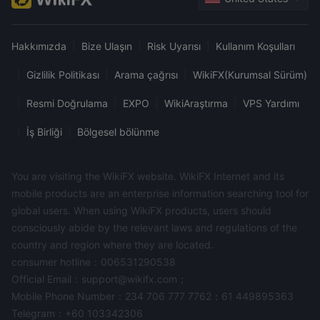
Hakkımızda
|
Bize Ulaşın
|
Risk Uyarısı
|
Kullanım Koşulları
|
Gizlilik Politikası
|
Arama çağrısı
|
WikiFX(Kurumsal Sürüm)
|
Resmi Doğrulama
|
EXPO
|
WikiAraştırma
|
VPS Yardımı
|
İş Birliği
|
Bölgesel bölünme
You are visiting the WikiFX website. WikiFX Internet and its
mobile products are an enterprise information searching tool for
global users. When using WikiFX products, users should
consciously abide by the relevant laws and regulations of the
country and region where they are located.
consumer hotline：006531290538
Official Email：support@wikifx.com；
Mobile Phone Number：234 706 777 7762；61 449895363
Telegram：+60 103342306