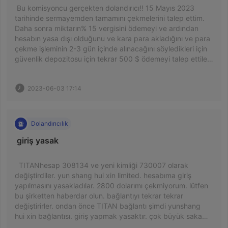
 Bu komisyoncu gerçekten dolandırıcı!! 15 Mayıs 2023 
tarihinde sermayemden tamamını çekmelerini talep ettim. 
Daha sonra miktarın% 15 vergisini ödemeyi ve ardından 
hesabın yasa dışı olduğunu ve kara para akladığını ve para 
çekme işleminin 2-3 gün içinde alınacağını söyledikleri için 
güvenlik depozitosu için tekrar 500 $ ödemeyi talep ettiler. 
Hepsini ödedikten sonra bile, şimdiye kadar henüz 
almadım. Her gün süreç nasıl gidiyor diye mesaj attım ama 
2023-06-03 17:14
hiç cevap vermiyorlar. Lütfen, onlardan paramı geri 
almanın ve bana yardım etmenin bir yolu varsa lütfen bana 
bildirin. 
Dolandırıcılık
 giriş yasak 

  TITANhesap 308134 ve yeni kimliği 730007 olarak 
değiştirdiler. yun shang hui xin limited. hesabıma giriş 
yapılmasını yasakladılar. 2800 dolarımı çekmiyorum. lütfen 
bu şirketten haberdar olun. bağlantıyı tekrar tekrar 
değiştirirler. ondan önce TITAN bağlantı şimdi yunshang 
hui xin bağlantısı. giriş yapmak yasaktır. çok büyük sakam. 
bütün birikimim gitti insanları yağmalıyorlar.   