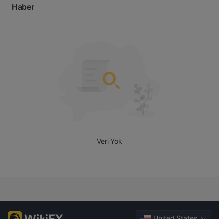
Haber
için benimle dalga geçiyorlar. .şimdi ticaret bakiyeme 
tazminat olarak 100$ ekliyorlar.şimdi toplam 2931 ama 
benimki 2831 ama paramı çekmiyorlar ve mesajlarıma da 
cevap vermiyorlar. TITAN bağlantı çalışmıyor. tüccar TITAN 
sermayemarketss.com

Veri Yok
United States