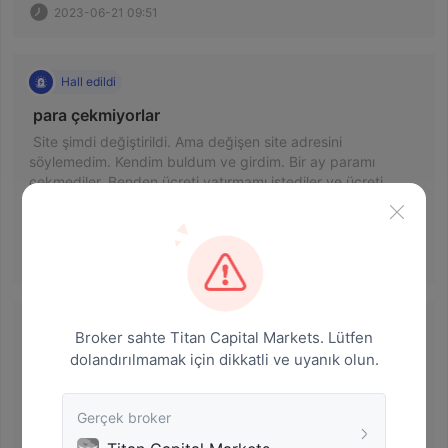
2023-06-21 09:51
Hall edildi
 para çekmiyorlar 
 Site şimdi değiştirildi. Ama değişen site adresini 
söylemedim. Kendim buldum ve girdim. Bir ay paramı 
çekmediler. Benden ücreti yatırmamı istediler ve ücreti 
yatırmalarına rağmen asla geri çekmediler.  
2023-06-06 03:33
Para çekilemiyor
Broker sahte Titan Capital Markets. Lütfen
dolandırılmamak için dikkatli ve uyanık olun.
 ödenmeyen 
 Beni kara para aklamakla suçluyor ve para çekmek için 
depozito istiyor. 
Gerçek broker