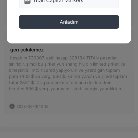
Titan Capital Markets
2023-05-15 16:49
Anladım
Para çekilemiyor
 geri çekilemez  
 hesabım 730007. eski hesap 308134 TITAN pazarlar 
sınırlıdır. şimdi bu şirket yun shang hiu xin limited şirketi ile 
birleştirildi. mt5 ticareti yapıyorum ve yatırdığım toplam 
para 1408 $ ve vergi 566 $. kar ediyorum ve şimdi toplam 
tutar 2831 $. Cs, para çekme formunu doldururken 
benden 566 $ vergi yatırmamı istedi. vergiyi yatırdıktan 
sonra cs, tek bir gün içinde birçok kez işlem yaptığınızı ve 
yasa dışı yazılımları ticaret ve kar elde etmek için 
2023-06-19 10:16
kullandığınızı söylüyor. ticaret için mt5 kullanıyorum. tüm 
ticaret verilerime sahip olmalılar. ve şimdi cs benden 
inceleme için 500$ daha yatırmamı istiyor. cs, şirketin 
ticaretinizi ve ticaret verilerinizi tek bir gün içinde birçok 
kez inceleyeceğini söylüyor. Bu, sınırlı sürelerle ticaret 
yapmak için ticarette bir kural değildir. paramı vermediğim 