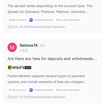
The spread varies depending on the account type. The
Spread for Standard, Premium, Platinum, Diamond,
Platinum, and Standard Islamic accounts is 2.0 pips，1.8
Broker Issues
Funda Markets
Fees and Spreads
pips，2.0 pips，1.6 pips，2.0 pips， and 2.2 pips,
2025-06-01
Amerika Birleşik Devletleri
respectively.
Serious74
1-2 yıl
Are there any fees for deposits and withdrawals at Funda Markets?
WikiFX
Yanıt
Funda Markets supports several types of payment
options, and certain amounts of fees are charged
depending on the type of payment option. 5Pay's deposit
Broker Issues
Funda Markets
Fees and Spreads
fee is 1.5% or MYR 1, and the withdrawal fee is 0.5% or
2025-05-23
Amerika Birleşik Devletleri
MYR 2. Cashola has a deposit fee of 1.5% or IDR 2,500