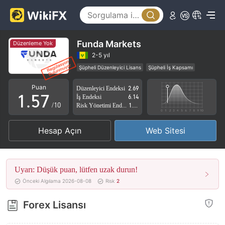
0
2
1
3
2
4
Funda Markets
Düzenleme Yok
3
5
2-5 yıl
Şüpheli Düzenleyici Lisans
Şüpheli İş Kapsamı
0
4
6
Yüksek düzeyde potansiyel risk
Puan
Düzenleyici Endeksi
2.69
1
.
5
7
İş Endeksi
6.14
/10
Risk Yönetimi Endeksi
1.55
2
6
8
Hesap Açın
Web Sitesi
3
7
9
4
8
Uyarı: Düşük puan, lütfen uzak durun!
5
9
Önceki Algılama 2026-08-08
Risk
2
6
Forex Lisansı
7