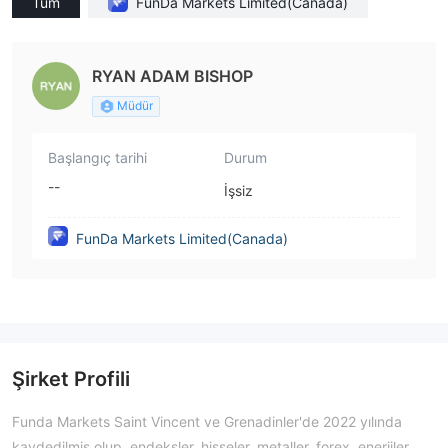
Tüm
FunDa Markets Limited(Canada)
RYAN ADAM BISHOP
Müdür
Başlangıç tarihi
Durum
--
İşsiz
FunDa Markets Limited(Canada)
Şirket Profili
Funda Markets Saint Vincent ve Grenadinler'de 2022 yılında
kaydedilmiş olup, endeksler, hisseler, metaller, forex, enerjiler,