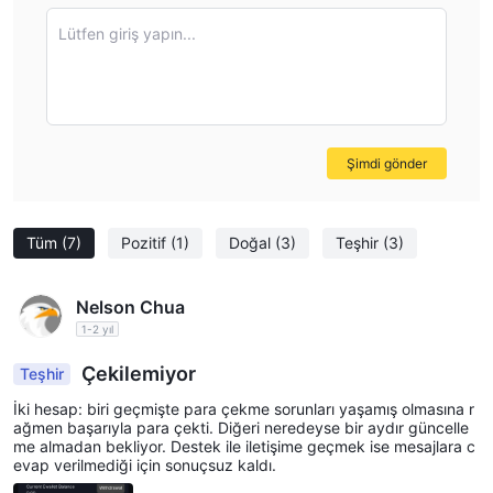
Lütfen giriş yapın...
Şimdi gönder
Tüm
(7)
Pozitif
(1)
Doğal
(3)
Teşhir
(3)
Nelson Chua
1-2 yıl
Çekilemiyor
Teşhir
İki hesap: biri geçmişte para çekme sorunları yaşamış olmasına r
ağmen başarıyla para çekti. Diğeri neredeyse bir aydır güncelle
me almadan bekliyor. Destek ile iletişime geçmek ise mesajlara c
evap verilmediği için sonuçsuz kaldı.