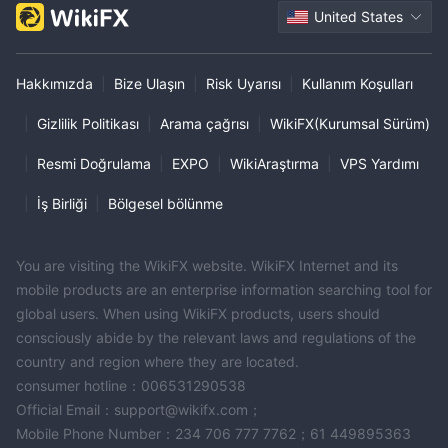
United States
Hakkımızda
|
Bize Ulaşın
|
Risk Uyarısı
|
Kullanım Koşulları
|
Gizlilik Politikası
|
Arama çağrısı
|
WikiFX(Kurumsal Sürüm)
|
Resmi Doğrulama
|
EXPO
|
WikiAraştırma
|
VPS Yardımı
|
İş Birliği
|
Bölgesel bölünme
You are visiting the WikiFX website. WikiFX Internet and its
mobile products are an enterprise information searching tool for
global users. When using WikiFX products, users should
consciously abide by the relevant laws and regulations of the
country and region where they are located.
consumer hotline：006531290538
Official Email：support@wikifx.com；
Mobile Phone Number：234 706 777 7762；61 449895363