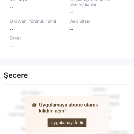
ülkeler/alanlar
--
--
Etki Alanı Yürürlük Tarihi
Web Sitesi
--
--
Şirket
--
Şecere
Uygulamaya abone olarak
kilidini açın!
Funda
Markets
Uygulamayı İndir