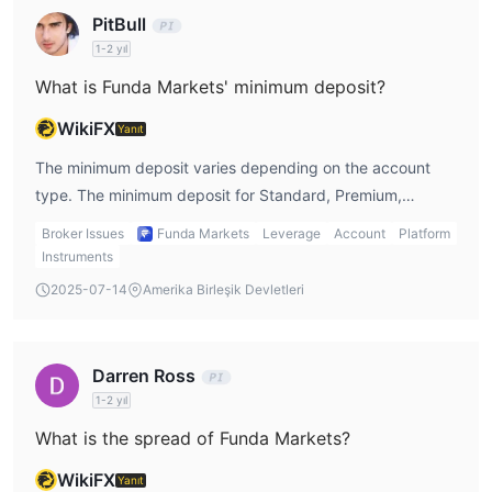
PitBull
1-2 yıl
What is Funda Markets' minimum deposit?
WikiFX
Yanıt
The minimum deposit varies depending on the account
type. The minimum deposit for Standard, Premium,
Platinum, Diamond, Platinum Islamic, and Standard Islamic
Broker Issues
Funda Markets
Leverage
Account
Platform
accounts is $100, $500, $2,000, $5,000, $2,000, and
Instruments
$100, respectively.
2025-07-14
Amerika Birleşik Devletleri
Darren Ross
1-2 yıl
What is the spread of Funda Markets?
WikiFX
Yanıt