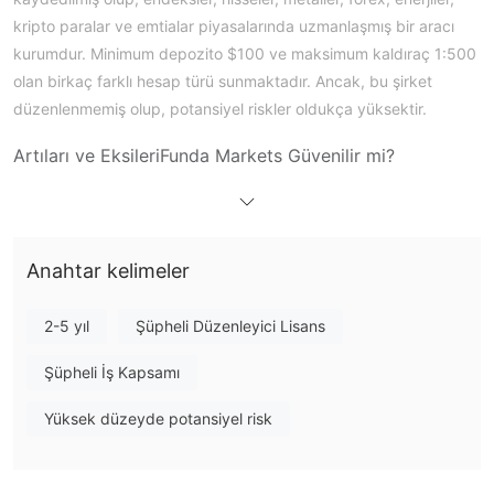
kripto paralar ve emtialar piyasalarında uzmanlaşmış bir aracı
kurumdur. Minimum depozito $100 ve maksimum kaldıraç 1:500
olan birkaç farklı hesap türü sunmaktadır. Ancak, bu şirket
düzenlenmemiş olup, potansiyel riskler oldukça yüksektir.
Artıları ve Eksileri
Funda Markets Güvenilir mi?
Hayır, Saint Vincent ve Grenadinler'deki finansal hizmetler
düzenlenmemektedir
düzenleme otoritesi tarafından
, bu da
şirketin kayıt sitesinden düzenleme eksikliği olduğu anlamına
Anahtar kelimeler
gelir. Ayrıca, alan adı durumu müşteri transferinin yasaklandığını
göstermektedir. Lütfen potansiyel risklere dikkat edin.
2-5 yıl
Şüpheli Düzenleyici Lisans
Funda Markets Üzerinde Ne İşlem Yapabilirim?
Şüpheli İş Kapsamı
Funda Markets çeşitli ürünler sunmaktadır, bunlar arasında
endeksler, hisseler, metaller, forex, enerjiler, kripto para birimleri
Yüksek düzeyde potansiyel risk
ve emtialar bulunmaktadır.
Hesap Türü/Kaldıraç/Ücretler