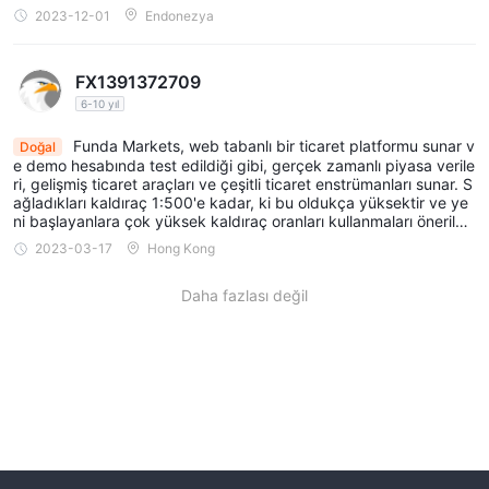
2023-12-01
Endonezya
FX1391372709
6-10 yıl
Funda Markets, web tabanlı bir ticaret platformu sunar v
Doğal
e demo hesabında test edildiği gibi, gerçek zamanlı piyasa verile
ri, gelişmiş ticaret araçları ve çeşitli ticaret enstrümanları sunar. S
ağladıkları kaldıraç 1:500'e kadar, ki bu oldukça yüksektir ve ye
ni başlayanlara çok yüksek kaldıraç oranları kullanmaları önerilm
ez.
2023-03-17
Hong Kong
Daha fazlası değil