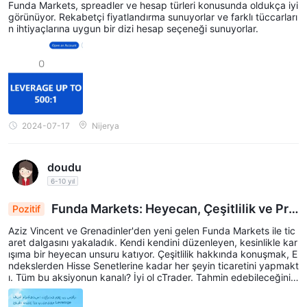
Funda Markets, spreadler ve hesap türleri konusunda oldukça iyi
kleri
görünüyor. Rekabetçi fiyatlandırma sunuyorlar ve farklı tüccarları
n ihtiyaçlarına uygun bir dizi hesap seçeneği sunuyorlar.
2024-07-17
Nijerya
doudu
6-10 yıl
Funda Markets: Heyecan, Çeşitlilik ve Pre
Pozitif
mium Kaldıraç ile Ticaret Dalgasına Binmek
Aziz Vincent ve Grenadinler'den yeni gelen Funda Markets ile tic
aret dalgasını yakaladık. Kendi kendini düzenleyen, kesinlikle kar
ışıma bir heyecan unsuru katıyor. Çeşitlilik hakkında konuşmak, E
ndekslerden Hisse Senetlerine kadar her şeyin ticaretini yapmakt
ı. Tüm bu aksiyonun kanalı? İyi ol cTrader. Tahmin edebileceğiniz
gibi Premium hesaplarıyla premium hissi tercih ettiler. 1:500'lik g
üçlü kaldıraç, korkaklara göre değil! Banka havalesinden PayU'y