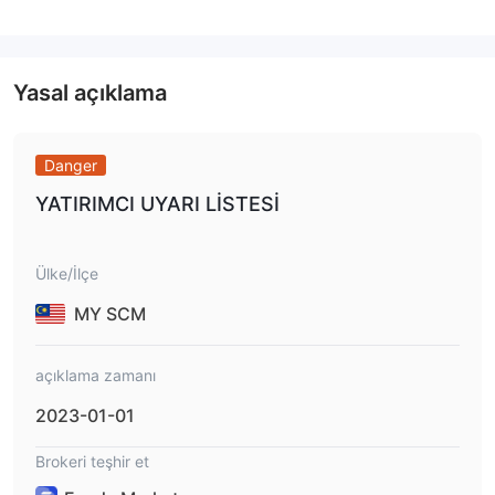
Funda Markets Standart, Premium, Platin, Elmas, Platin İslami ve
Standart İslami olmak üzere 6 farklı hesap türü sunmaktadır.
Ayrıca demo hesapları da mevcuttur.
Yasal açıklama
İşlem Platformu
cTrader
Funda Markets işlem platformu olarak
'ı kullanır ve MT4
Danger
veya MT5'i desteklemez.
YATIRIMCI UYARI LİSTESİ
Para Yatırma ve Çekme
Funda Markets, çeşitli ödeme seçeneklerini destekler ve ödeme
Ülke/İlçe
seçeneklerinin türüne bağlı olarak belirli miktarlarda ücretler
alınır.
MY SCM
açıklama zamanı
2023-01-01
Brokeri teşhir et