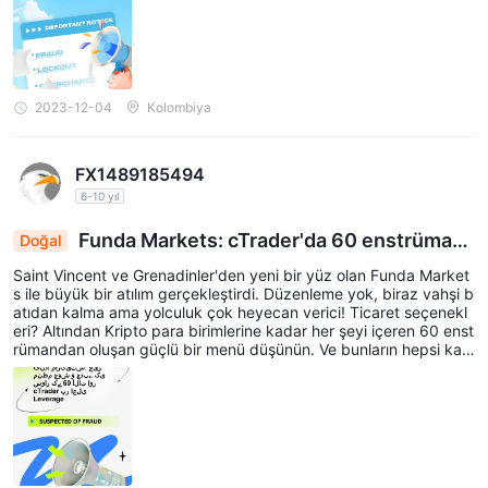
a ve hatta kripto para birimlerine kadar pek çok para yatırma yö
ntemi var. Müşteri desteği? Her gün, her saat yardıma hazır süpe
r kahramanlardan oluşan bir ekip!
2023-12-04
Kolombiya
FX1489185494
6-10 yıl
Funda Markets: cTrader'da 60 enstrümanl
Doğal
a düzenlenmemiş heyecan dolu bir yolculuk
Saint Vincent ve Grenadinler'den yeni bir yüz olan Funda Market
s ile büyük bir atılım gerçekleştirdi. Düzenleme yok, biraz vahşi b
atıdan kalma ama yolculuk çok heyecan verici! Ticaret seçenekl
eri? Altından Kripto para birimlerine kadar her şeyi içeren 60 enst
rümandan oluşan güçlü bir menü düşünün. Ve bunların hepsi kay
gan bir platform olan cTrader'da seyrederken. Rodeomu Standar
t hesapları ve yalnızca 100$ ile başlattım; kapı herkese sonuna k
adar açık! Maksimum 1:500 kaldıraç bazı yüksek bahisler sunuy
ordu. 24 saat müşteri desteği arkamdaydı, vay be!