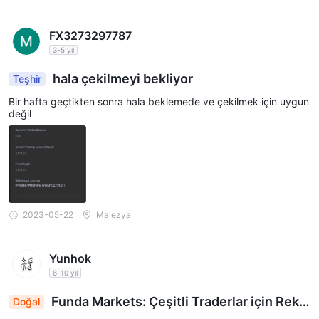
FX3273297787
3-5 yıl
hala çekilmeyi bekliyor
Teşhir
Bir hafta geçtikten sonra hala beklemede ve çekilmek için uygun
değil
2023-05-22
Malezya
Yunhok
6-10 yıl
Funda Markets: Çeşitli Traderlar için Reka
Doğal
betçi Spreadler ve Özelleştirilmiş Hesap Seçene