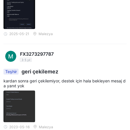
2025-05-21
Malezya
FX3273297787
3-5 yıl
geri çekilemez
Teşhir
kardan sonra geri çekilemiyor, destek için hala bekleyen mesaj d
a yanıt yok
2023-05-16
Malezya