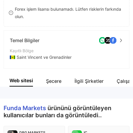
8
Forex işlem lisansı bulunamadı. Lütfen risklerin farkında
olun.
9
Temel Bilgiler
Kayıtlı Bölge
Saint Vincent ve Grenadinler
İşletme Dönemi
2-5 yıl
Web sitesi
Şecere
İlgili Şirketler
Çalışan
Şirket Adı
Funda Markets Limited
Funda Markets
ürününü görüntüleyen
kullanıcılar bunları da görüntüledi..
DBG MARKETS
IC