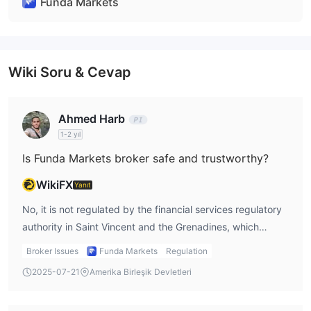
Funda Markets
Wiki Soru & Cevap
Ahmed Harb
1-2 yıl
Is Funda Markets broker safe and trustworthy?
WikiFX
Yanıt
No, it is not regulated by the financial services regulatory
authority in Saint Vincent and the Grenadines, which
means that the company lacks regulation from its
Broker Issues
Funda Markets
Regulation
registration site. Moreover, its domain status shows that
2025-07-21
Amerika Birleşik Devletleri
client transferring is prohibited. Please note the potential
risks.