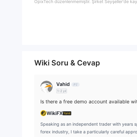
OpixTech düzenlenmemiştir. Şirket Seyşeller'de kayıt
(örneğin STC yetkilendirmesi) sahip değildir.
OpixTech Hangi Hizmetleri Sunuyor?
OpixTech üç ana hizmet sunmaktadır. İlk olarak, algo
piyasa yapıcılığı hizmetleri opsiyonlar, emtialar ve 
platformu çoklu veri kaynağı erişimini destekler, fore
testi ve otomatik işlem için araçlar sunar.
Wiki Soru & Cevap
Vahid
1-2 yıl
WikiFX
Yanıt
Speaking as an independent trader with years sp
forex industry, I take a particularly careful app