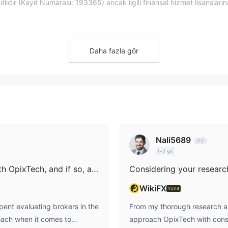
lıdır (Kayıt Numarası: 193365) ancak ilgili finansal hizmet lisansların
Daha fazla gör
ritmik işlem (Opix Algo) piyasa mikroyapısını analiz eder. İkincisi,
hisse senetleri için likidite ve verimli yürütme sunar. Üçüncüsü, Opix T
x, hisse senetleri ve CFD'ler üzerinde teknik analiz araçları, strateji g
Nali5689
1-2 yıl
Is there a free demo account available with OpixTech, and if so, are there any restrictions such as a time limit?
WikiFX
Yanıt
ent evaluating brokers in the
From my thorough research and
roach when it comes to
approach OpixTech with consid