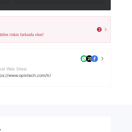
2
tfen riskin farkında olun!
ket Web Sitesi
tps://www.opixtech.com/tr/
cebook
https://www.facebook.com/Opix-Tech-103675119131504/
ps://twitter.com/Opixtech
.