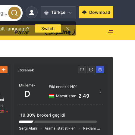
Türkçe
Download
ult language?
Switch
O
Pazar
Etkilemek
İletişim
Etkilemek
https
Etki endeksi NO.1
D
k
2.49
Macaristan
imi
si
.35
19.30%
brokeri geçildi
Sergi Alanı
Arama İstatistikleri
Reklam
Sosyal Medya İnde