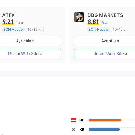
ATFX
DBG MARKETS
9.21
8.81
Puan
Puan
ECN Hesabı
10-15 yıl
ECN Hesabı
10-15 yıl
Düzenleyici Ülke/Bölge: Avustralya
Ayrıntıları
Ayrıntıları
Pazar Yapıcılık (MM)
Pazar Yapıcılık (MM)
MT4 Tam Lisans
MT4 Tam Lisans
Resmi Web Sitesi
Resmi Web Sitesi
HU
KR