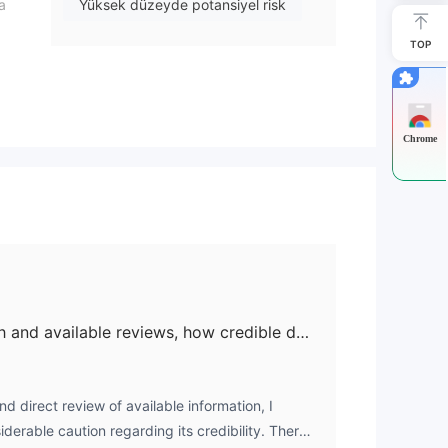
a
Yüksek düzeyde potansiyel risk
TOP
rade
Chrome
eri
Considering your research and available reviews, how credible do you believe OpixTech is?
 direct review of available information, I
erable caution regarding its credibility. There