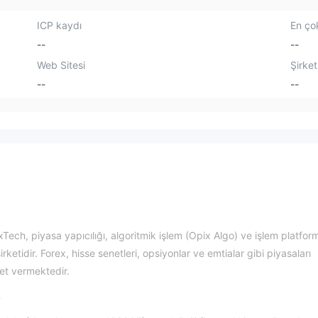
ICP kaydı
En çok
--
--
Web Sitesi
Şirket
--
--
xTech, piyasa yapıcılığı, algoritmik işlem (Opix Algo) ve işlem platfor
rketidir. Forex, hisse senetleri, opsiyonlar ve emtialar gibi piyasaları
et vermektedir.
?