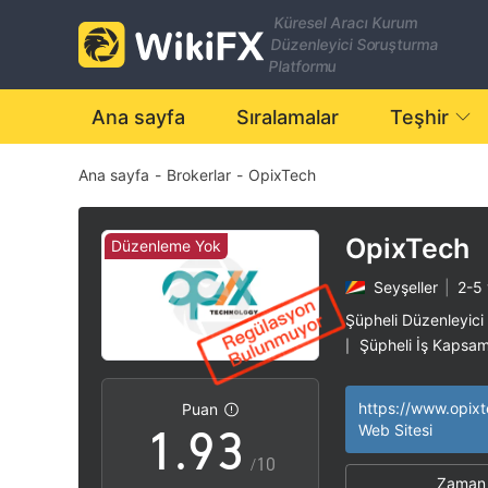
2
Küresel Aracı Kurum
Düzenleyici Soruşturma
3
Platformu
4
Ana sayfa
Sıralamalar
Teşhir
Ana sayfa
-
Brokerlar
-
OpixTech
5
6
0
OpixTech
Düzenleme Yok
Seyşeller
|
2-5 
7
1
Şüpheli Düzenleyici
Şüpheli İş Kapsam
|
0
8
2
Yüksek düzeyde po
|
https://www.opixt
Puan
1
.
9
3
Web Sitesi
/10
Zaman 