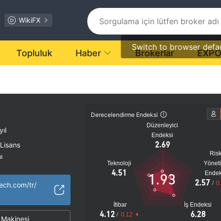
WikiFX
Switch to browser defa
Topluluk
Haber
Brokerlar
EXP
Derecelendirme Endeksi
Düzenleyici
yıl
Endeksi
2.69
 Lisans
Ris
ı
Teknoloji
Yönet
tansiyel risk
4.51
Endek
1.93
2.57
/
0
ech.com/tr/
İtibar
İş Endeksi
4.12
6.28
/
0.12
Makinesi