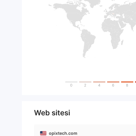
0
2
4
6
8
Web sitesi
opixtech.com