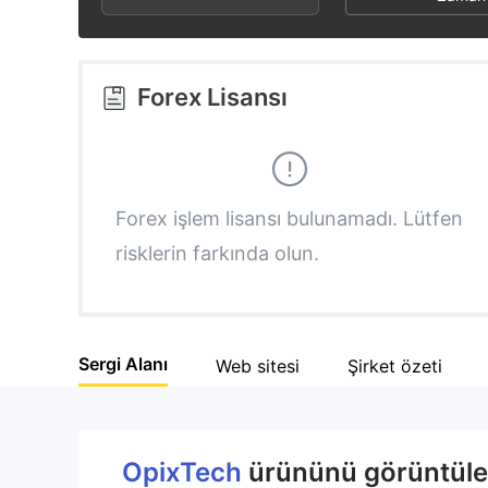
2
4
3
5
Forex Lisansı
4
6
5
7
Forex işlem lisansı bulunamadı. Lütfen
risklerin farkında olun.
6
8
7
9
Sergi Alanı
Web sitesi
Şirket özeti
8
9
OpixTech
ürününü görüntüley