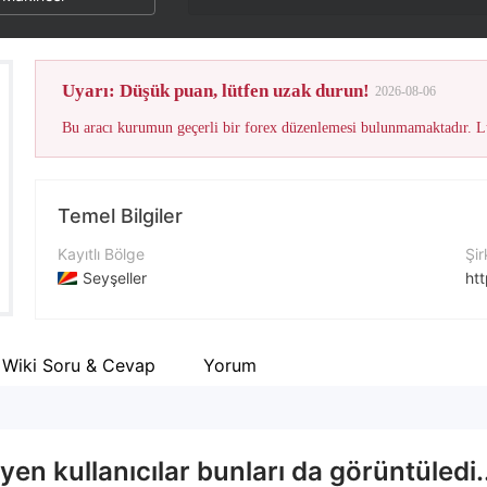
Uyarı: Düşük puan, lütfen uzak durun!
2026-08-06
Bu aracı kurumun geçerli bir forex düzenlemesi bulunmamaktadır. Lü
Temel Bilgiler
Kayıtlı Bölge
Şir
Seyşeller
ht
İşletme Dönemi
Fa
2-5 yıl
Wiki Soru & Cevap
Yorum
Şirket Adı
X
Opix Technology Limited
htt
en kullanıcılar bunları da görüntüledi.