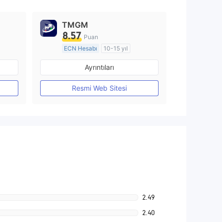
TMGM
8.57
Puan
ECN Hesabı
10-15 yıl
Düzenleyici Ülke/Bölge: Avustralya
Düzenleyici Ülke/Bölge: Avustralya
Ayrıntıları
Pazar Yapıcılık (MM)
MT4 Tam Lisans
Resmi Web Sitesi
2.49
2.40