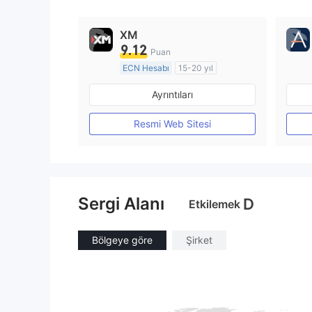
XM
9.12
Puan
ECN Hesabı
15-20 yıl
Düzenleyici Ülke/Bölge: Avustralya
Ayrıntıları
Pazar Yapıcılık (MM)
MT4 Tam Lisans
Resmi Web Sitesi
Sergi Alanı
D
Etkilemek
Bölgeye göre
Şirket