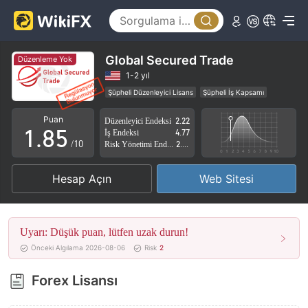
3
0
4
1
5
2
Global Secured Trade
Düzenleme Yok
6
3
1-2 yıl
Şüpheli Düzenleyici Lisans
Şüpheli İş Kapsamı
0
7
4
Yüksek düzeyde potansiyel risk
Puan
Düzenleyici Endeksi
2.22
1
.
8
5
İş Endeksi
4.77
/10
Risk Yönetimi Endeksi
2.58
2
9
6
Hesap Açın
Web Sitesi
3
7
4
8
Uyarı: Düşük puan, lütfen uzak durun!
5
9
Önceki Algılama 2026-08-06
Risk
2
6
Forex Lisansı
7