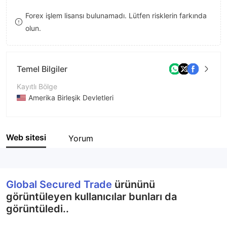
8
Forex işlem lisansı bulunamadı. Lütfen risklerin farkında
olun.
9
Temel Bilgiler
Kayıtlı Bölge
Amerika Birleşik Devletleri
İşletme Dönemi
1-2 yıl
Web sitesi
Yorum
Şirket Adı
Global Secured Trade
Global Secured Trade
ürününü
görüntüleyen kullanıcılar bunları da
görüntüledi..