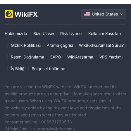
United States
Hakkımızda
|
Bize Ulaşın
|
Risk Uyarısı
|
Kullanım Koşulları
|
Gizlilik Politikası
|
Arama çağrısı
|
WikiFX(Kurumsal Sürüm)
|
Resmi Doğrulama
|
EXPO
|
WikiAraştırma
|
VPS Yardımı
|
İş Birliği
|
Bölgesel bölünme
You are visiting the WikiFX website. WikiFX Internet and its
mobile products are an enterprise information searching tool for
global users. When using WikiFX products, users should
consciously abide by the relevant laws and regulations of the
country and region where they are located.
consumer hotline：006531290538
Official Email：support@wikifx.com；