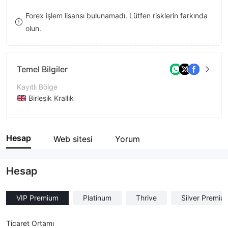
8
Forex işlem lisansı bulunamadı. Lütfen risklerin farkında
olun.
9
Temel Bilgiler
Kayıtlı Bölge
Birleşik Krallık
İşletme Dönemi
1-2 yıl
Hesap
Web sitesi
Yorum
Şirket Adı
Truestonehub
Hesap
VIP Premium
Platinum
Thrive
Silver Premiu
Ticaret Ortamı