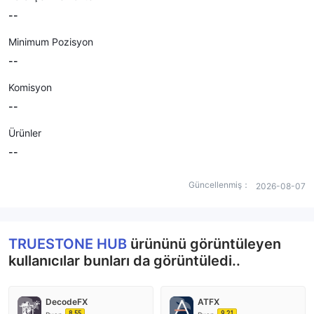
--
Minimum Pozisyon
--
Komisyon
--
Ürünler
--
Güncellenmiş：
2026-08-07
TRUESTONE HUB
ürününü görüntüleyen
kullanıcılar bunları da görüntüledi..
DecodeFX
ATFX
8.55
9.21