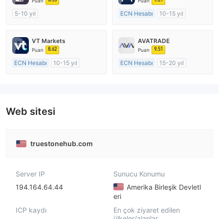
Puan
Puan
5-10 yıl
ECN Hesabı
10-15 yıl
Düzenleyici Ülke/Bölge: Avustralya
Düzenleyici Ülke/Bölge: Avustralya
Pazar Yapıcılık (MM)
Pazar Yapıcılık (MM)
VT Markets
AVATRADE
MT4 Tam Lisans
MT4 Tam Lisans
8.62
9.51
Puan
Puan
ECN Hesabı
10-15 yıl
ECN Hesabı
15-20 yıl
Düzenleyici Ülke/Bölge: Avustralya
Düzenleyici Ülke/Bölge: Avustralya
Pazar Yapıcılık (MM)
Pazar Yapıcılık (MM)
MT4 Tam Lisans
MT4 Tam Lisans
Web sitesi
truestonehub.com
Server IP
Sunucu Konumu
194.164.64.44
Amerika Birleşik Devletl
eri
ICP kaydı
En çok ziyaret edilen
ülkeler/alanlar