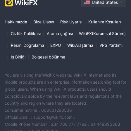
United States
Hakkımızda
|
Bize Ulaşın
|
Risk Uyarısı
|
Kullanım Koşulları
|
Gizlilik Politikası
|
Arama çağrısı
|
WikiFX(Kurumsal Sürüm)
|
Resmi Doğrulama
|
EXPO
|
WikiAraştırma
|
VPS Yardımı
|
İş Birliği
|
Bölgesel bölünme
You are visiting the WikiFX website. WikiFX Internet and its
mobile products are an enterprise information searching tool for
global users. When using WikiFX products, users should
consciously abide by the relevant laws and regulations of the
country and region where they are located.
consumer hotline：006531290538
Official Email：support@wikifx.com；
Mobile Phone Number：234 706 777 7762；61 449895363