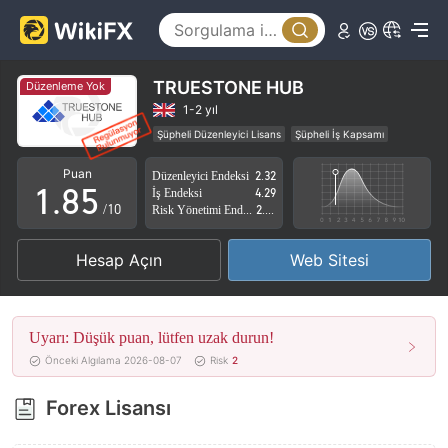
3
0
4
1
5
2
TRUESTONE HUB
Düzenleme Yok
6
3
1-2 yıl
Şüpheli Düzenleyici Lisans
Şüpheli İş Kapsamı
0
7
4
Yüksek düzeyde potansiyel risk
Puan
Düzenleyici Endeksi
2.32
1
.
8
5
İş Endeksi
4.29
/10
Risk Yönetimi Endeksi
2.51
2
9
6
Hesap Açın
Web Sitesi
3
7
4
8
Uyarı: Düşük puan, lütfen uzak durun!
5
9
Önceki Algılama 2026-08-07
Risk
2
6
Forex Lisansı
7