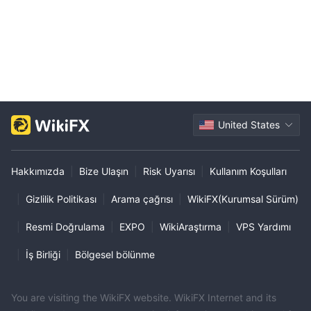
United States
Hakkımızda
|
Bize Ulaşın
|
Risk Uyarısı
|
Kullanım Koşulları
|
Gizlilik Politikası
|
Arama çağrısı
|
WikiFX(Kurumsal Sürüm)
|
Resmi Doğrulama
|
EXPO
|
WikiAraştırma
|
VPS Yardımı
|
İş Birliği
|
Bölgesel bölünme
You are visiting the WikiFX website. WikiFX Internet and its