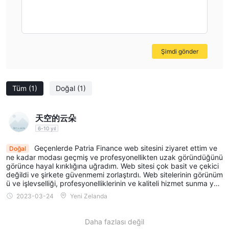
Şimdi gönder
Tüm
(1)
Doğal
(1)
天空的云朵
6-10 yıl
Geçenlerde Patria Finance web sitesini ziyaret ettim ve
Doğal
ne kadar modası geçmiş ve profesyonellikten uzak göründüğünü
görünce hayal kırıklığına uğradım. Web sitesi çok basit ve çekici
değildi ve şirkete güvenmemi zorlaştırdı. Web sitelerinin görünüm
ü ve işlevselliği, profesyonelliklerinin ve kaliteli hizmet sunma yet
eneklerinin iyi bir göstergesi olabilir.
2023-03-24
Yeni Zelanda
Daha fazlası değil