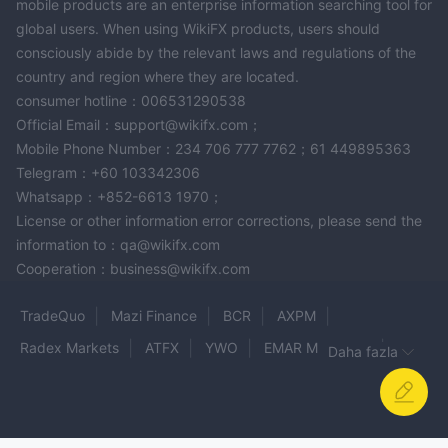
mobile products are an enterprise information searching tool for
global users. When using WikiFX products, users should
consciously abide by the relevant laws and regulations of the
country and region where they are located.
consumer hotline：006531290538
Official Email：support@wikifx.com；
Mobile Phone Number：234 706 777 7762；61 449895363
Telegram：+60 103342306
Whatsapp：+852-6613 1970；
License or other information error corrections, please send the
information to：qa@wikifx.com
Cooperation：business@wikifx.com
TradeQuo
Mazi Finance
BCR
AXPM
Radex Markets
ATFX
YWO
EMAR MARKETS
Daha fazla
Fortuna Markets
TradeMine
Remitrade
Axon Markets
AAAFx
ARROW FORTUNE
NODESMINER
Solver99
GOLDEX