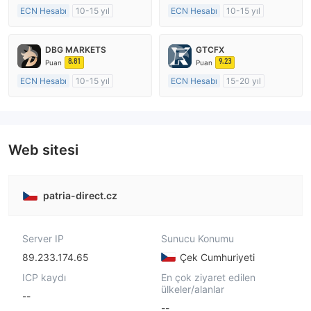
ECN Hesabı
10-15 yıl
ECN Hesabı
10-15 yıl
Düzenleyici Ülke/Bölge: Avustralya
Düzenleyici Ülke/Bölge: Avustralya
Pazar Yapıcılık (MM)
Pazar Yapıcılık (MM)
DBG MARKETS
GTCFX
MT4 Tam Lisans
MT4 Tam Lisans
8.81
9.23
Puan
Puan
ECN Hesabı
10-15 yıl
ECN Hesabı
15-20 yıl
Düzenleyici Ülke/Bölge: Avustralya
Düzenleyici Ülke/Bölge: Birleşik Krallık
Pazar Yapıcılık (MM)
Pazar Yapıcılık (MM)
MT4 Tam Lisans
MT4 Tam Lisans
Web sitesi
patria-direct.cz
Server IP
Sunucu Konumu
89.233.174.65
Çek Cumhuriyeti
ICP kaydı
En çok ziyaret edilen
ülkeler/alanlar
--
--