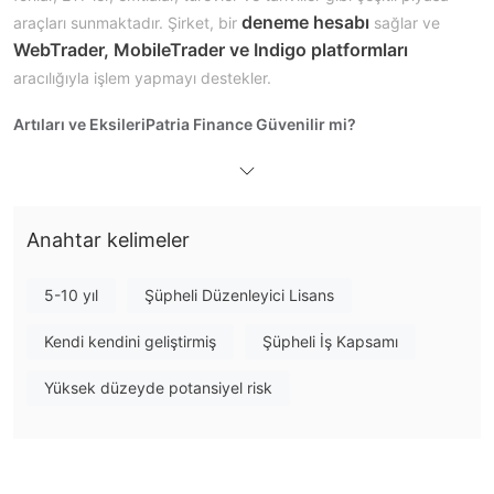
deneme hesabı
araçları sunmaktadır. Şirket, bir
sağlar ve
WebTrader, MobileTrader ve Indigo platformları
aracılığıyla işlem yapmayı destekler.
Artıları ve Eksileri
Patria Finance Güvenilir mi?
geçerli bir düzenlemeye sahip
Şu anda, Patria Finance
değil
. Alan adının 1996 yılında kaydedildiği ancak mevcut
durumun bilinmediği görünmektedir. Bu aracı kurumu seçerseniz
Anahtar kelimeler
fonlarınızın güvenliğine büyük önem vermenizi öneririz.
Patria Finance Üzerinde Ne İşlem Yapabilirim?
5-10 yıl
Şüpheli Düzenleyici Lisans
Hisse Senetleri, Fonlar, ETF'ler,
Patria Finance üzerinde
Kendi kendini geliştirmiş
Şüpheli İş Kapsamı
Emtialar, Türevler ve Tahviller
ile işlem yapabilirsiniz.
Yüksek düzeyde potansiyel risk
Ücretler
Detaylı ücret yapısını açıklayan bir pdf dosyası
https://cdn.patria.cz/Sazebnik-PD.en.pdf
(
)
bulunmaktadır, başvurabileceğiniz.