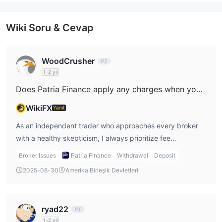
İşlem Platformu
Wiki Soru & Cevap
WoodCrusher
1-2 yıl
Does Patria Finance apply any charges when you deposit or withdraw funds from your account?
WikiFX
Yanıt
As an independent trader who approaches every broker
with a healthy skepticism, I always prioritize fee
transparency and fund safety. When I examined Patria
Broker Issues
Patria Finance
Withdrawal
Deposit
Finance, one of my key concerns was understanding all
2025-08-30
Amerika Birleşik Devletleri
costs involved, especially regarding deposits and
withdrawals. Unfortunately, I found that their fee structure
isn't prominently displayed on their platform or main
ryad22
informational pages. They do reference a PDF on their
1-2 yıl