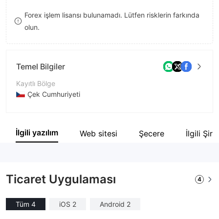
9
Forex işlem lisansı bulunamadı. Lütfen risklerin farkında
olun.
Temel Bilgiler
Kayıtlı Bölge
Çek Cumhuriyeti
İşletme Dönemi
5-10 yıl
İlgili yazılım
Web sitesi
Şecere
İlgili Şirk
Şirket Adı
Patria Finance
Ticaret Uygulaması
4
Tüm 4
iOS 2
Android 2