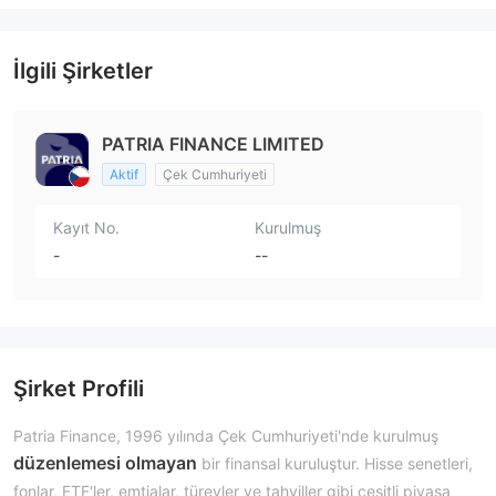
İlgili Şirketler
PATRIA FINANCE LIMITED
Aktif
Çek Cumhuriyeti
Kayıt No.
Kurulmuş
-
--
Şirket Profili
Patria Finance, 1996 yılında Çek Cumhuriyeti'nde kurulmuş
düzenlemesi olmayan
bir finansal kuruluştur. Hisse senetleri,
fonlar, ETF'ler, emtialar, türevler ve tahviller gibi çeşitli piyasa