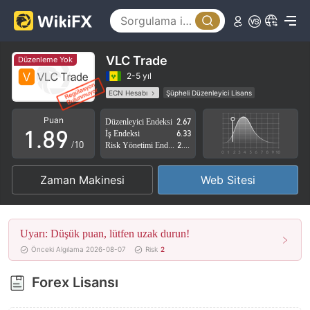
3
4
4
5
5
6
VLC Trade
Düzenleme Yok
6
7
2-5 yıl
ECN Hesabı
Şüpheli Düzenleyici Lisans
0
7
8
Şüpheli İş Kapsamı
Yüksek düzeyde potansiyel risk
Puan
Düzenleyici Endeksi
2.67
1
.
8
9
İş Endeksi
6.33
/10
Risk Yönetimi Endeksi
2.55
2
9
Zaman Makinesi
Web Sitesi
3
4
Uyarı: Düşük puan, lütfen uzak durun!
5
Önceki Algılama 2026-08-07
Risk
2
6
Forex Lisansı
7