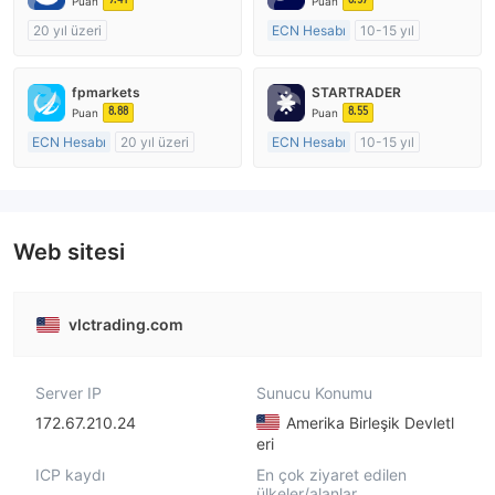
Puan
Puan
20 yıl üzeri
ECN Hesabı
10-15 yıl
Düzenleyici Ülke/Bölge: Avustralya
Düzenleyici Ülke/Bölge: Avustralya
Pazar Yapıcılık (MM)
Pazar Yapıcılık (MM)
fpmarkets
STARTRADER
MT4 Tam Lisans
MT4 Tam Lisans
8.88
8.55
Puan
Puan
ECN Hesabı
20 yıl üzeri
ECN Hesabı
10-15 yıl
Düzenleyici Ülke/Bölge: Avustralya
Düzenleyici Ülke/Bölge: Avustralya
Pazar Yapıcılık (MM)
Pazar Yapıcılık (MM)
MT4 Tam Lisans
MT4 Tam Lisans
Web sitesi
vlctrading.com
Server IP
Sunucu Konumu
172.67.210.24
Amerika Birleşik Devletl
eri
ICP kaydı
En çok ziyaret edilen
ülkeler/alanlar