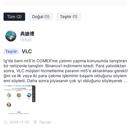
kâr elde ettikten sonra %17'lik vergiyi ödemedikleri sürece
kazançlarını çekemiyorlardı. ve diğeri düpedüz bir dolandırıcılık
Tüm
(2)
Doğal
(1)
Teşhir
(1)
yaşadı. Toplam 4 milyon USD'yi aşan hesap fonları platform
tarafından donduruldu. Platformun daha sonra yüzeysel
典婕禮
değişikliklere uğradığı ve kişiden donmayı çözüp fon transferi
3-5 yıl
için ek 10.000 Avustralya doları ödemesi talep edildiği iddia
VLC
edildi.
Teşhir
Ig'de beni mt5'in COMEX'ine yatırım yapma konusunda tanıştıran
Piyasa Araçları
bir netizenle tanıştım. Binance'i indirmemi istedi. Para yatırdıktan
sonra, VLC müşteri hizmetlerine paranın mt5'e aktarılması gerekti
VLC Tradekullanıcılarına ticaret yapabilecekleri çok çeşitli
ğini ve ilk veya iki para çekme işleminin başarılı olduğunu söylem
Spot Metaller,
piyasa araçları sağlar.
Altın ve gümüş gibi
emi söyledi. Daha sonra piyasanın çok iyi olduğunu söyleyerek d
aha fazla para yatırmamı önerdi. Toplamda 600.000 yatırım yapt
metallerin fiyat hareketleri üzerinden işlem yapma imkanı
ım. Daha sonra benim de katılabileceğim bir pozisyon geliştirme f
küresel
sunuyor. Kullanıcılar ayrıca çeşitli ticaretler yapabilirler.
aaliyeti olduğunu söyledi. Platine yükselirsem altınımı artıracak v
Endeksler
e bana her gün %20 bonus verecekti. Ama aptalca bekledim. ücr
Farklı ekonomik sektörlere erişim imkanı sunuyor.
etsiz öğle yemeği diye bir şey yoktur. Promosyon sonrasında 18.
Spot Emtialar
petrol, gaz ve diğerleri gibi malların ticaretiyle
888 ABD doları yatırmanız gerekmektedir, aksi takdirde hesabını
Kripto para birimleri,
z dondurulacaktır. Para yatırma faaliyetini tamamlamadan önce
ilgilenenler için mevcuttur.
popüler ve
masum mektuplar gönderecektir. Tayvan'a giderse yasal olarak
2023-11-07
Tayvan
dinamik bir ticaret aracıdır. VLC Trade . platform ayrıca ticaret
sorumlu olacak. Şimdi parayı alamıyorum.
ABD, AB
ve Asya Hisse
yapma fırsatları da sunuyor
,