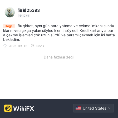
Senetleri,
Coğrafi konumlarda daha geniş bir seçenek
猜猜25393
yelpazesi sunmak. buradan, VLC Trade değişen yatırımcıların
6-10 yıl
ihtiyaçlarına ve ilgi alanlarına hitap edecek geniş bir araç
Bu şirket, aynı gün para yatırma ve çekme imkanı sundu
yelpazesi sunar.
Doğal
klarını ve açıkça yalan söylediklerini söyledi. Kredi kartlarıyla par
a çekme işlemleri çok uzun sürdü ve paramı çekmek için iki hafta
Hesap Türleri
bekledim.
NAGA, aşağıdaki isimler altında farklı eğitim paketleri
2023-03-13
Kıbrıs
Altın, VIP ve ECN Eğitimi.
sunmaktadır:
artı, VLC Trade ,
Daha fazlası değil
özel müşteri hizmetlerinin bir parçası olarak aşağıdaki avantajları
ücretsiz demo hesapları.
sunar:
Bunlar, kullanıcıların
platformun çeşitli araç ve özelliklerinde gezinmesine ve bunları
anlamasına ve herhangi bir finansal risk olmadan ticaret
stratejilerini uygulamasına olanak tanır.
Komisyonlar
komisyon ücreti yok.
Bu hesap türlerinin tümü ücretlendirilir
United States
Bu, esasen, bu hesaplarla gerçekleştirilen alım satım
faaliyetlerinin herhangi bir komisyon maliyeti getirmeyeceği