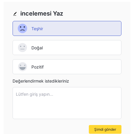
Pek İyi Olmayan Kullanıcı İncelemeleri:
Olumsuz kullanıcı
yorumları, potansiyel müşterilerin, tarafından sağlanan
incelemesi Yaz
güvenilirliği, hizmet kalitesini ve genel kullanıcı deneyimini
sorgulamasına yol açabilir. VLC Trade .
Teşhir
dır-dir VLC Trade güvenli mi yoksa dolandırıcılık mı?
şu anda bilinen herhangi bir mali düzenleyici
VLC Trade
Doğal
otorite tarafından düzenlenmemektedir,
platformlarını
kullanan yatırımcılar için daha yüksek düzeyde risk getiriyor.
Düzenlemeye tabi olmayan brokerlarla ticaret yapmak, adil
Pozitif
ticaret uygulamalarında güvence eksikliği ve anlaşmazlıkların
Değerlendirmek istedikleriniz
ortaya çıkması durumunda telafi için net bir yolun bulunmaması
da dahil olmak üzere potansiyel sorunları beraberinde getirebilir.
Lütfen giriş yapın...
kullanıcı
itibarla ilgili, VLC Trade var gibi görünüyor
incelemelerine göre olumsuz durum
. iki maruz kalma
durumu VLC Trade belirli bir ticaret platformuyla ilgili önemli
sorunlar etrafında dönüyor ve her ikisi de önemli miktarda
yatırım gerektiriyor. hileli bir plan olduğu ortaya çıkan bir şeye
Şimdi gönder
hatırı sayılır miktarda yatırım yapılmasına yol açıldı. Önemli bir