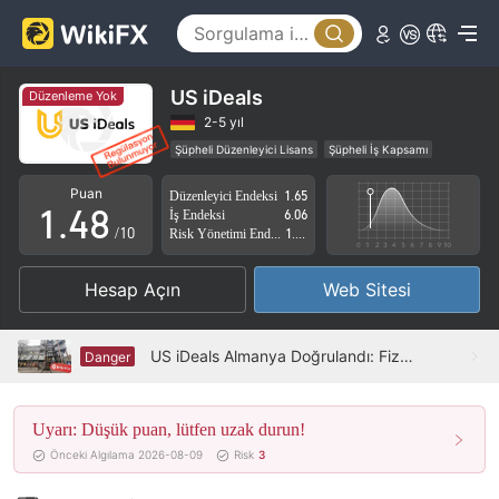
3
0
4
1
5
US iDeals
Düzenleme Yok
2
6
2-5 yıl
Şüpheli Düzenleyici Lisans
Şüpheli İş Kapsamı
0
3
7
Yüksek düzeyde potansiyel risk
Puan
Düzenleyici Endeksi
1.65
1
.
4
8
İş Endeksi
6.06
/10
Risk Yönetimi Endeksi
1.26
2
5
9
Hesap Açın
Web Sitesi
3
6
4
7
US iDeals Almanya Doğrulandı: Fiziksel Varlık Bulunamadı
Danger
5
8
Uyarı: Düşük puan, lütfen uzak durun!
6
9
Önceki Algılama 2026-08-09
Risk
3
7