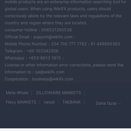
mobile products are an enterprise information searching tool for
global users. When using WikiFX products, users should
consciously abide by the relevant laws and regulations of the
country and region where they are located.
consumer hotline：006531290538
Official Email：support@wikifx.com；
Mobile Phone Number：234 706 777 7762；61 449895363
Telegram：+60 103342306
Whatsapp：+852-6613 1970；
License or other information error corrections, please send the
information to：qa@wikifx.com
Cooperation：business@wikifx.com
Meta Whale
ZILLIONAIRE MARKETS
Flexy MARKETS
naqdi
TAEBANK
Daha fazla
AMBITIOUS FINCORP
NUVESTO
FXPRIMUS
BLUVOX
DXtrade
Vorbex
BBFX
XFlow Markets
FXnity
EXMA TRADING
CFI