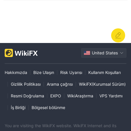
United States
Hakkımızda
|
Bize Ulaşın
|
Risk Uyarısı
|
Kullanım Koşulları
|
Gizlilik Politikası
|
Arama çağrısı
|
WikiFX(Kurumsal Sürüm)
|
Resmi Doğrulama
|
EXPO
|
WikiAraştırma
|
VPS Yardımı
|
İş Birliği
|
Bölgesel bölünme
You are visiting the WikiFX website. WikiFX Internet and its