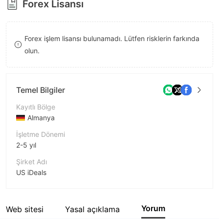
Forex Lisansı
8
9
Forex işlem lisansı bulunamadı. Lütfen risklerin farkında
olun.
Temel Bilgiler
Kayıtlı Bölge
Almanya
İşletme Dönemi
2-5 yıl
Şirket Adı
US iDeals
Şirket Kısaltması
US iDeals
Yorum
Web sitesi
Yasal açıklama
Şirket çalışanı