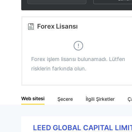
2
8
3
9
Forex Lisansı
4
5
Forex işlem lisansı bulunamadı. Lütfen
risklerin farkında olun.
6
7
Web sitesi
Şecere
İlgili Şirketler
Ça
8
9
LEED GLOBAL CAPITAL LIM