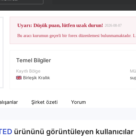
Uyarı: Düşük puan, lütfen uzak durun!
2026-08-07
Bu aracı kurumun geçerli bir forex düzenlemesi bulunmamaktadır. Lü
Temel Bilgiler
Kayıtlı Bölge
Müş
Birleşik Krallık
su
İşletme Dönemi
İle
2-5 yıl
+4
lışanlar
Şirket özeti
Yorum
Şirket Adı
Şir
LEED GLOBAL CAPITAL LIMITED
ht
ITED
ürününü görüntüleyen kullanıcılar 