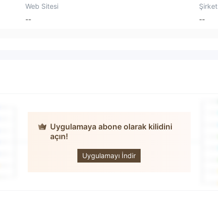
Web Sitesi
Şirket
--
--
Uygulamaya abone olarak kilidini
LEED GLOBAL
açın!
CAPITAL
LIMITED
Uygulamayı İndir