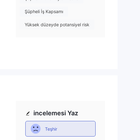
Şüpheli İş Kapsamı
Yüksek düzeyde potansiyel risk
bir
r
sı
incelemesi Yaz
Teşhir
rli