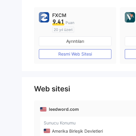
FXCM
9.41
Puan
20 yıl üzeri
Düzenleyici Ülke/Bölge: Avustralya
Ayrıntıları
Pazar Yapıcılık (MM)
MT4 Tam Lisans
Resmi Web Sitesi
Web sitesi
leedword.com
Sunucu Konumu
Amerika Birleşik Devletleri