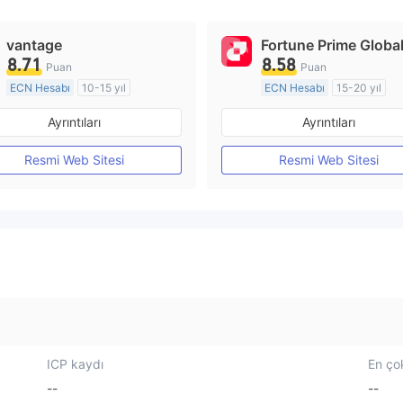
vantage
Fortune Prime Globa
8.71
8.58
Puan
Puan
ECN Hesabı
10-15 yıl
ECN Hesabı
15-20 yıl
Düzenleyici Ülke/Bölge: Avustralya
Ayrıntıları
Ayrıntıları
Pazar Yapıcılık (MM)
Pazar Yapıcılık (MM)
MT4 Tam Lisans
MT4 Tam Lisans
Resmi Web Sitesi
Resmi Web Sitesi
ICP kaydı
En çok
--
--