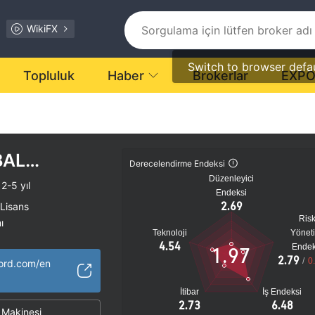
WikiFX
Switch to browser defa
Topluluk
Haber
Brokerlar
EXP
BAL
Derecelendirme Endeksi
Düzenleyici
IMITED
2-5 yıl
Endeksi
2.69
 Lisans
Ris
ı
Teknoloji
Yönet
tansiyel risk
4.54
Endek
1.97
2.79
/
0
ord.com/en
İtibar
İş Endeksi
2.73
6.48
Makinesi