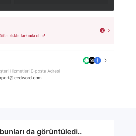
2
tfen riskin farkında olun!
teri Hizmetleri E-posta Adresi
pport@leedword.com
tişim Numarası
48456456932
ket Web Sitesi
tp://www.leedword.com/en
bunları da görüntüledi..