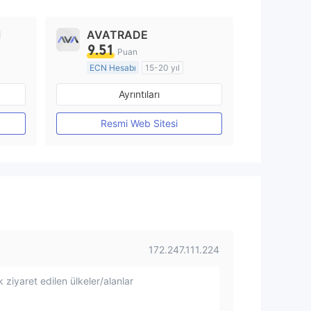
l
AVATRADE
9.51
Puan
ECN Hesabı
15-20 yıl
Düzenleyici Ülke/Bölge: Avustralya
Düzenleyici Ülke/Bölge: Avustralya
Ayrıntıları
Pazar Yapıcılık (MM)
MT4 Tam Lisans
Resmi Web Sitesi
172.247.111.224
 ziyaret edilen ülkeler/alanlar