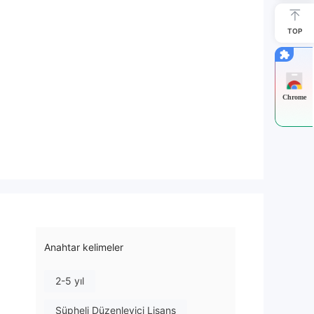
TOP
Chrome
Anahtar kelimeler
2-5 yıl
Şüpheli Düzenleyici Lisans