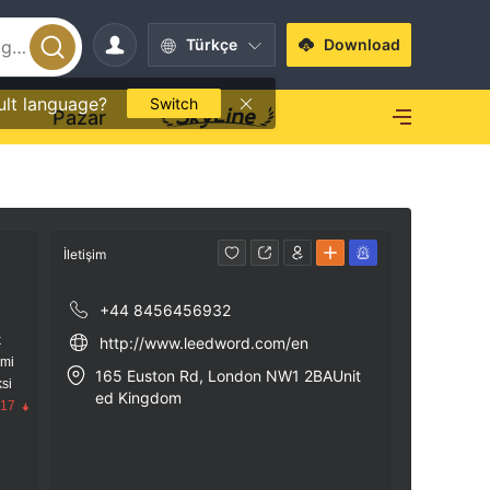
Türkçe
Download
ult language?
Switch
O
Pazar
İletişim
+44 8456456932
k
http://www.leedword.com/en
imi
165 Euston Rd, London NW1 2BAUnit
si
ed Kingdom
.17