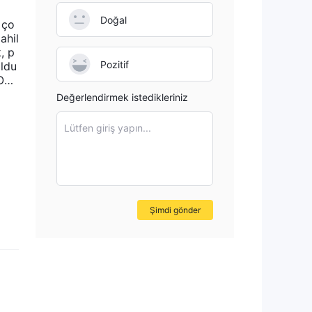
Doğal
 ço
ahil
i
, p
Pozitif
oldu
LOBA
le
Değerlendirmek istedikleriniz
rıca
Lütfen giriş yapın...
li
Şimdi gönder
i
arak
lk