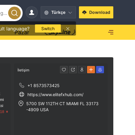
Türkçe
Download
ult language?
Switch
O
Pazar
İletişim
+1 8573573425
k
https://www.elitefxhub.com/
imi
5700 SW 112TH CT MIAMI FL 33173
si
-4909 USA
.18