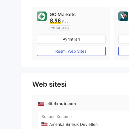
GO Markets
8.98
Puan
20 yıl üzeri
Düzenleyici Ülke/Bölge: Avustralya
Ayrıntıları
Pazar Yapıcılık (MM)
cTrader
Resmi Web Sitesi
Web sitesi
elitefxhub.com
Sunucu Konumu
Amerika Birleşik Devletleri