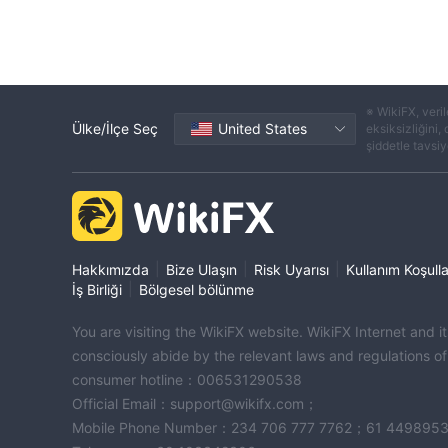
※ WikiFX, veril
Ülke/İlçe Seç
United States
eksiksizliğini,
şiddetle tavsiye
|
|
|
Hakkımızda
Bize Ulaşın
Risk Uyarısı
Kullanım Koşulla
|
İş Birliği
Bölgesel bölünme
You are visiting the WikiFX website. WikiFX Internet and 
consciously abide by the relevant laws and regulations o
consumer hotline：006531290538
Official Email：support@wikifx.com；
Mobile Phone Number：234 706 777 7762；61 449895