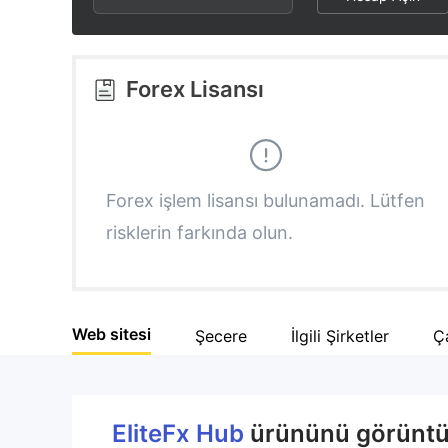
2
6
3
7
Forex Lisansı
4
8
5
9
Forex işlem lisansı bulunamadı. Lütfen
risklerin farkında olun.
6
7
Web sitesi
Şecere
İlgili Şirketler
Ça
8
9
EliteFx Hub
ürününü görüntüle