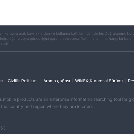
eri kamuya açık kaynaklardan ve kullanıcı katkılarından derler. Doğruluğunu koruma
 doğruluğunu veya güncelliğini garanti etmiyoruz. Yatırımcıların herhangi bir kar
 edilir.
|
|
|
|
rı
Gizlilik Politikası
Arama çağrısı
WikiFX(Kurumsal Sürüm)
Re
its mobile products are an enterprise information searching tool for 
f the country and region where they are located.
363