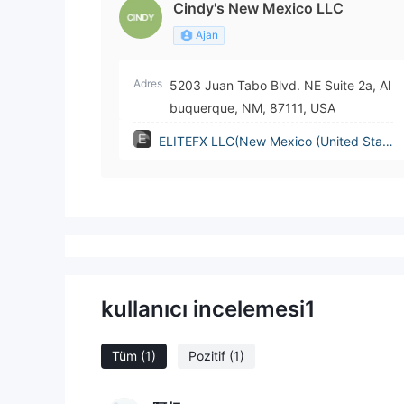
Cindy's New Mexico LLC
Ajan
Adres
5203 Juan Tabo Blvd. NE Suite 2a, Al
buquerque, NM, 87111, USA
ELITEFX LLC(New Mexico (United Stat
es))
kullanıcı incelemesi
1
Tüm
(1)
Pozitif
(1)