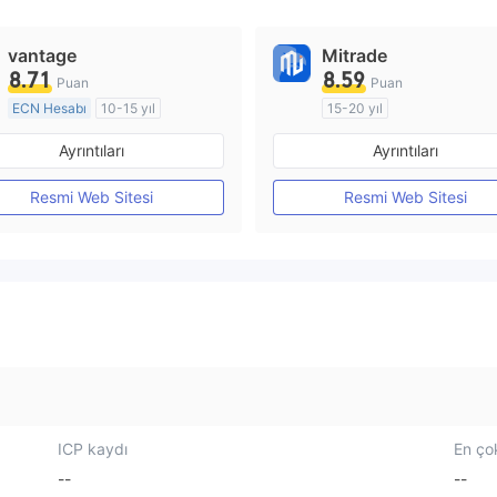
vantage
Mitrade
8.71
8.59
Puan
Puan
ECN Hesabı
10-15 yıl
15-20 yıl
Düzenleyici Ülke/Bölge: Avustralya
Ayrıntıları
Ayrıntıları
Pazar Yapıcılık (MM)
Pazar Yapıcılık (MM)
MT4 Tam Lisans
Kendi kendini geliştirmiş
Resmi Web Sitesi
Resmi Web Sitesi
ICP kaydı
En çok
--
--