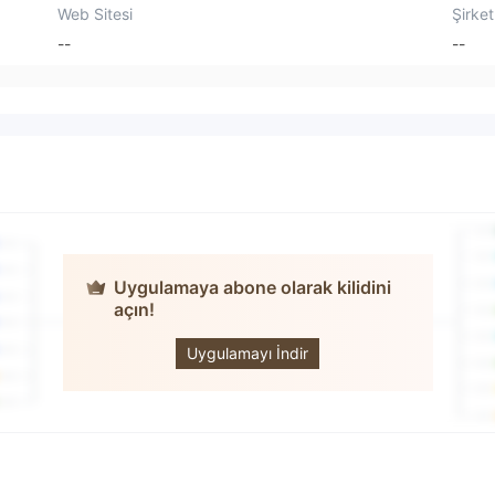
Web Sitesi
Şirket
--
--
Uygulamaya abone olarak kilidini
açın!
EliteFx Hub
Uygulamayı İndir