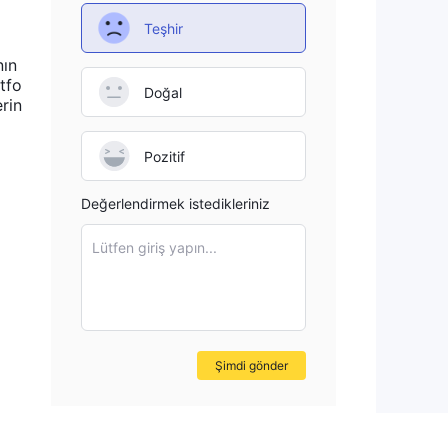
Teşhir
nın
tfo
Doğal
erin
Pozitif
Değerlendirmek istedikleriniz
Lütfen giriş yapın...
Şimdi gönder