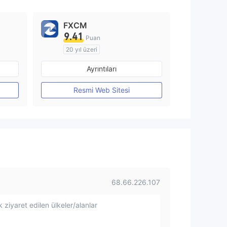
FXCM
9.41
Puan
20 yıl üzeri
Düzenleyici Ülke/Bölge: Avustralya
Düzenleyici Ülke/Bölge: Avustralya
Ayrıntıları
Pazar Yapıcılık (MM)
MT4 Tam Lisans
Resmi Web Sitesi
68.66.226.107
 ziyaret edilen ülkeler/alanlar