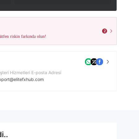
2
tfen riskin farkında olun!
teri Hizmetleri E-posta Adresi
pport@elitefxhub.com
tişim Numarası
8573573425
ket Web Sitesi
tps://www.elitefxhub.com/
i..