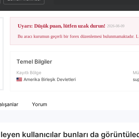
Uyarı: Düşük puan, lütfen uzak durun!
2026-08-09
Bu aracı kurumun geçerli bir forex düzenlemesi bulunmamaktadır. Lü
Temel Bilgiler
Kayıtlı Bölge
Müş
Amerika Birleşik Devletleri
su
İşletme Dönemi
İle
2-5 yıl
+1
lışanlar
Yorum
Şirket Adı
Şir
EliteFx Hub
ht
yen kullanıcılar bunları da görüntüled