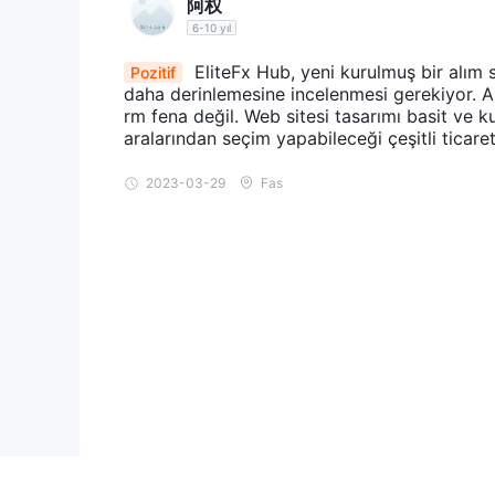
阿权
6-10 yıl
EliteFx Hub, yeni kurulmuş bir alım 
Pozitif
daha derinlemesine incelenmesi gerekiyor. An
rm fena değil. Web sitesi tasarımı basit ve ku
aralarından seçim yapabileceği çeşitli ticaret
2023-03-29
Fas