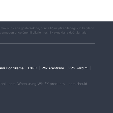
k için çaba göstersek de, güncelliğini yitirebileceği için bilgilerin
ar vermeden önce önemli bilgileri resmi kaynaklarla doğrulamaları
|
|
|
|
smi Doğrulama
EXPO
WikiAraştırma
VPS Yardımı
global users. When using WikiFX products, users should