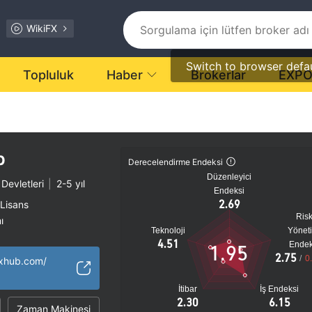
WikiFX
Switch to browser defa
Topluluk
Haber
Brokerlar
EXP
b
Derecelendirme Endeksi
Düzenleyici
 Devletleri
|
2-5 yıl
Endeksi
2.69
 Lisans
Ris
ı
Teknoloji
Yönet
tansiyel risk
4.51
Endek
1.95
2.75
/
0
fxhub.com/
İtibar
İş Endeksi
2.30
6.15
Zaman Makinesi