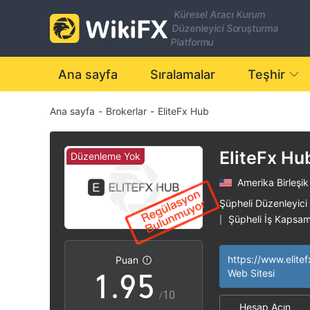
2
Küresel Aracı Kurum
Düzenleyici Soruşturma
3
Platformu
4
0
Ana sayfa
Sıralamalar
Teşhir
Ana sayfa
-
Brokerlar
-
EliteFx Hub
5
1
6
2
EliteFx Hu
Düzenleme Yok
Amerika Birleşik
7
3
Şüpheli Düzenleyici
Şüpheli İş Kapsam
|
0
8
4
Yüksek düzeyde po
|
https://www.elite
Puan
1
.
9
5
Web Sitesi
/10
Hesap Açın