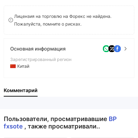
9
7
8
Лицензия на торговлю на Форекс не найдена.
8
9
Пожалуйста, помните о рисках.
9
Основная информация
Зарегистрированный регион
Китай
Период эксплуатации
5-10 лет
Комментарий
Компания
BP fxsote Europe Ltd
Пользователи, просматривавшие
BP
fxsote
, также просматривали..