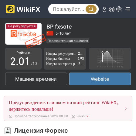
BP fxsote
Не регулируется
0
5-10 лет
Подозрительная лицензия
1
0
Регион деятельности подозрителен
Рейтинг
Индекс регулирования
2.74
Высокие потенциальные риски
2
.
0
1
Индекс бизнеса
6.93
/10
Индекс контроля рисков
2.88
3
1
2
Машина времени
Website
4
2
3
5
3
4
Предупреждение: слишком низкий рейтинг WikiFX,
6
4
5
держитесь подальше!
Прошлое тестирование 2026-08-08
Риски
2
7
5
6
Лицензия Форекс
8
6
7