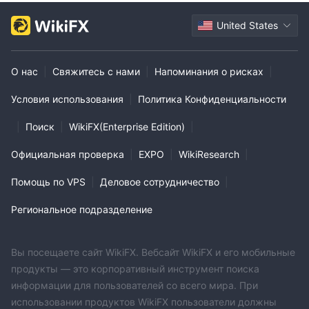
United States
О нас
|
Свяжитесь с нами
|
Напоминания о рисках
|
Условия использования
|
Политика Конфиденциальности
|
Поиск
|
WikiFX(Enterprise Edition)
|
Официальная проверка
|
EXPO
|
WikiResearch
|
Помощь по VPS
|
Деловое сотрудничество
|
Региональное подразделение
Вы посещаете сайт WikiFX. Вебсайт WikiFX и его мобильные
продукты — это корпоративный инструмент поиска
информации для пользователей со всего мира. При
использовании продуктов WikiFX пользователи должны