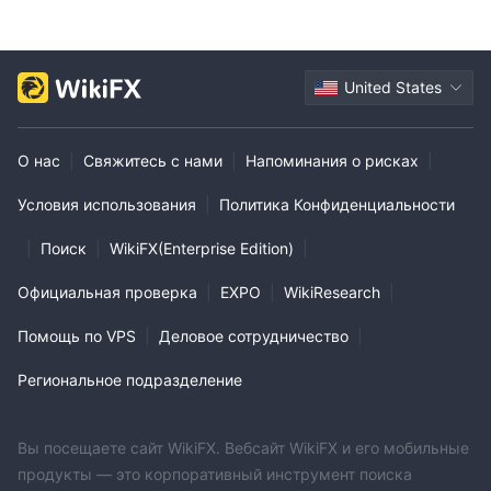
United States
О нас
|
Свяжитесь с нами
|
Напоминания о рисках
|
Условия использования
|
Политика Конфиденциальности
|
Поиск
|
WikiFX(Enterprise Edition)
|
Официальная проверка
|
EXPO
|
WikiResearch
|
Помощь по VPS
|
Деловое сотрудничество
|
Региональное подразделение
Вы посещаете сайт WikiFX. Вебсайт WikiFX и его мобильные
продукты — это корпоративный инструмент поиска