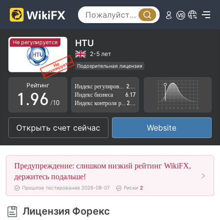
4
1
5
2
6
3
HTU
Не регулируется
7
4
2-5 лет
Подозрительная лицензия
0
8
5
Регион деятельности подозрителен
Рейтинг
Индекс регулирования
2.61
Высокие потенциальные риски
1
.
9
6
Индекс бизнеса
6.17
/10
Индекс контроля рисков
2.77
2
7
Открыть счет сейчас
Website
3
8
4
9
Предупреждение: слишком низкий рейтинг WikiFX,
5
держитесь подальше!
Прошлое тестирование 2026-08-07
Риски
2
6
Лицензия Форекс
7