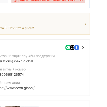
iFX этого брокера снижена из-за множества жалоб поступивших от польз
ло 5. Помните о риске!
чтовый ящик службы поддержки
erations@oexn.global
нтактный номер
300665126574
йт компании
tps://www.oexn.global/
cebook
https://www.facebook.com/people/OEXN-Global-Official/61551723732154/?mibextid=ZbWKwL