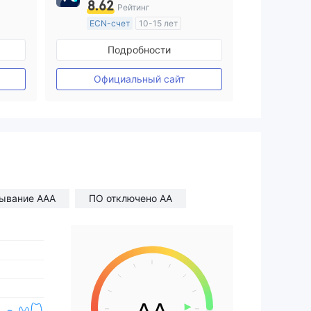
8.62
Рейтинг
ECN-счет
10-15 лет
ия
Регулирование в Австралия
Подробности
Маркет-Мейкинг (MM)
Основной стандарт MT4
Официальный сайт
зывание AAA
ПО отключено AA