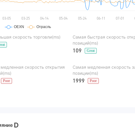
ьшая скорость торговли(ms)
Самая быстрая скорость отк
позиций(ms)
reat
109
Great
 медленная скорость открытия
Самая медленная скорость 
й(ms)
позиции(ms)
1999
Poor
Poor
D
ияние