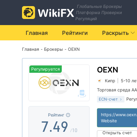
0
2
Глобальные Брокеры
Платформа Проверки
1
3
Регуляций
2
4
Главная
Рейтинги
Раскрыть
Главная
-
Брокеры
-
OEXN
3
0
5
4
1
6
OEXN
Регулируется
Кипр
|
5-10 ле
5
2
7
Торговая среда AA
Регу
ECN-счет
6
3
8
Маркет-Мейкинг
|
Основной станд
|
https://www.oexn.
Рейтинг
7
.
4
9
Website
Глобальные опе
|
Средние потенц
|
/10
Открыть счет