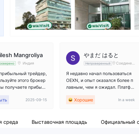
Сотрудник компании
X
--
ht
ilesh Mangroliya
やまだ はると
Индия
Соединен
роверено
Непроверенный
ные Штат
ы Америк
 прибыльный трейдер,
Я недавно начал пользоваться
и
ользуйте этого брокер
OEXN, и опыт оказался более п
 вы получаете прибыл
лавным, чем я ожидал. Платфо
ходят бессмысленные
рма кажется простой, чистой и
ыть
Хорошие
2025-09-15
In a week
 каждая моя сделка
понятной, без необходимости т
нимум 3 минуты, и я
ратить много времени на её изу
аю только 500$ - пос
чение. Всё работает довольно б
а на вывод они прове
ыстро, и мне нравится, что вес
я среда
Выставочная площадь
Официальный 
сделки 5 дней, а в ито
ь процесс кажется организова
и причиной HFT (сдел
нным. Всегда есть мелочи, кото