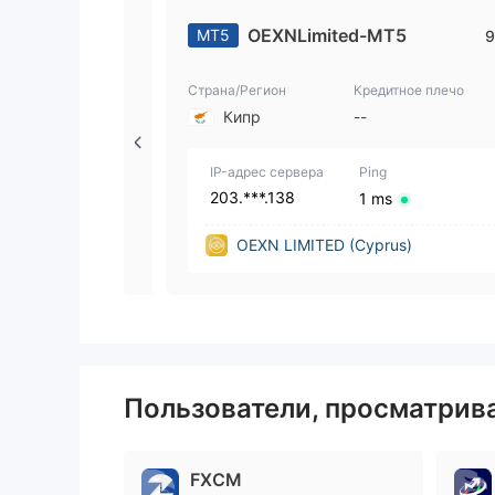
OEXNLimited-MT5
MT5
9
Страна/Регион
Кредитное плечо
Кипр
--
IP-адрес сервера
Ping
203.***.138
1 ms
OEXN LIMITED (Cyprus)
Пользователи, просматри
FXCM