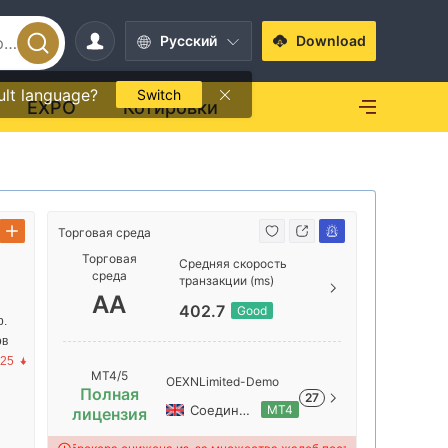
Pусский
Download
ult language?
Switch
EXPO
Котировки
Торговая среда
Торговая с
Торговая
Средняя скорость
среда
транзакции (ms)
AAA
AA
402.7
Good
р.
ов
AA
.25
MT4/5
OEXNLimited-Demo
Полная
27
Соединенное Королевство
MT4
лицензия
A