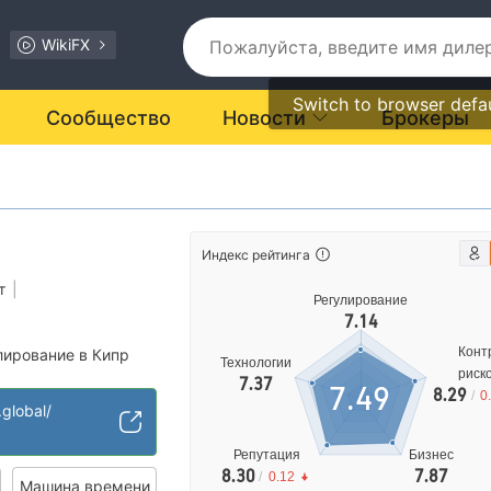
WikiFX
Switch to browser defa
Сообщество
Новости
Брокеры
Индекс рейтинга
т
|
Регулирование
7.14
Конт
лирование в Кипр
Технологии
риск
 (MM)
7.37
7.49
8.29
/
0
арт MT4
global/
рации
Репутация
Бизнес
иальные риски
8.30
7.87
/
0.12
Машина времени