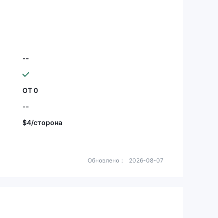
оё общее впечатление.
ыл надежный оп
--
ОТ 0
--
$4/сторона
Обновлено：
2026-08-07