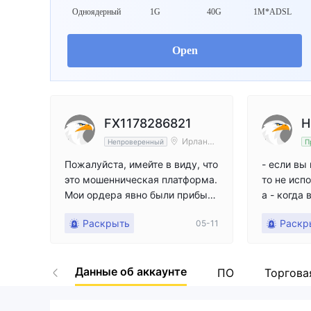
Одноядерный
1G
40G
1M*ADSL
Open
FX1178286821
H
Ирланди
Непроверенный
П
я
Пожалуйста, имейте в виду, что
- если вы
это мошенническая платформа.
то не исп
Мои ордера явно были прибыль
а - когда
ными, но после их закрытия он
ь, они на
Раскрыть
Раскр
05-11
и обернулись убытками, что пр
причины -
ивело к ликвидации моего счет
длится ми
а. Я связался со службой подде
зарабатыв
Данные об аккаунте
ржки, но не получил никакого о
ле запрос
ПО
Торгова
твета или решения. Эта платфо
ряют мои 
рма крайне неэтична; пожалуй
ге назвал