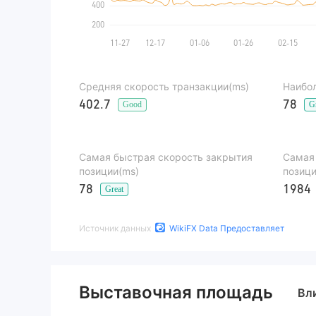
Средняя скорость транзакции(ms)
Наибол
402.7
78
Good
G
Самая быстрая скорость закрытия
Самая
позиции(ms)
позици
78
1984
Great
Источник данных
WikiFX Data Предоставляет
Выставочная площадь
Вл