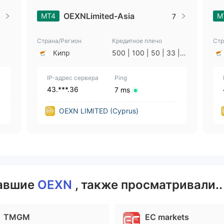
OEXNLimited-Asia
MT4
M
7
Страна/Регион
Кредитное плечо
Стр
Кипр
500 | 100 | 50 | 33 | 2
5 | 10 | 1
IP-адрес сервера
Ping
43.***.36
7 ms
OEXN LIMITED (Cyprus)
вавшие
OEXN
, также просматривали..
TMGM
EC markets