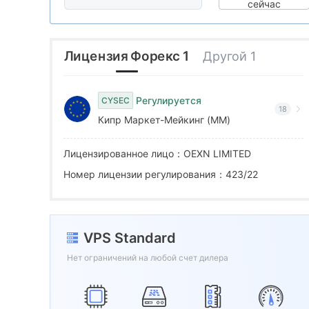
8
5
сейчас
9
6
Лицензия Форекс 1
Другой 1
7
Регулируется
CYSEC
18
Кипр Маркет-Мейкинг (MM)
8
Лицензированное лицо：OEXN LIMITED
9
Номер лицензии регулирования：423/22
VPS Standard
Нет ограничений на любой счет дилера