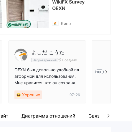
WikiFX Survey
OEXN
tps://x.com/OexnOfficial
Кипр
よしだ こうた
Yamas
Соединен
Непроверенный
Непровер
ные Штат
ы Америк
OEXN был довольно удобной пл
OEXN стал наде
180
и
атформой для использования.
ой в моем повс
Мне нравится, что он сохраняет
ьзовании. Дизай
простоту, не ограничивая впеча
е нравится, что 
Хорошие
Хорошие
07-26
тления. Интерфейс чистый, и пр
айти то, что мн
оизводительность была стабил
рма кажется отз
ьной за время моего использов
еня не было се
ания. Время от времени возник
м. Служба подд
сайт
Диаграмма отношений
Связанные компа
али незначительные проблемы,
ыла полезной, к
но ничего, что повлияло бы на м
никали вопросы.