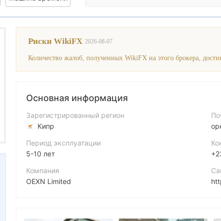
Оценка Wik
Риски WikiFX
2026-08-07
Количество жалоб, полученных WikiFX на этого брокера, достиг
Основная информация
Зарегистрированный регион
По
Кипр
op
Период эксплуатации
Ко
5-10 лет
+2
Компания
Са
OEXN Limited
ht
Аббревиатура
Fa
OEXN