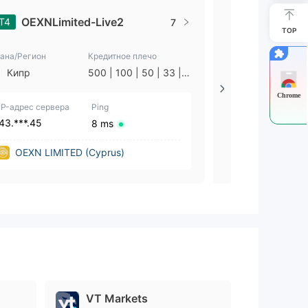
OEXNLimited-Live2
OEXNLi
T4
MT4
7
TOP
ана/Регион
Кредитное плечо
Страна/Регион
Кипр
500 | 100 | 50 | 33 | 2
Кипр
5 | 10 | 1
Chrome
IP-адрес сервера
Ping
IP-адрес сервер
43.***.45
43.***.168
8 ms
OEXN LIMITED (Cyprus)
OEXN LIMI
VT Markets