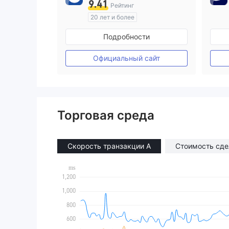
9.41
Рейтинг
20 лет и более
Регулирование в Австралия
Подробности
Маркет-Мейкинг (MM)
Основной стандарт MT4
Официальный сайт
Торговая среда
Скорость транзакции A
Стоимость сде