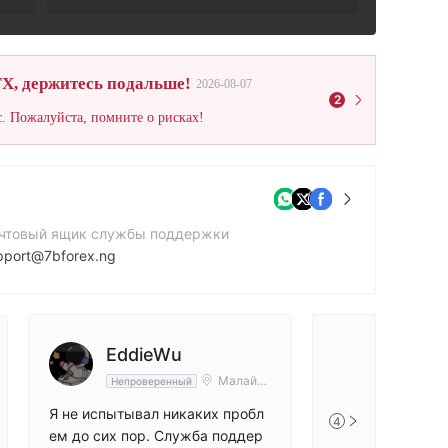
X, держитесь подальше!
2026-08-07
2
. Пожалуйста, помните о рисках!
чтовый ящик службы поддержки
pport@7bforex.ng
нтактный номер
349038129463
йт компании
EddieWu
ps://7bforex.ng
Малайзи
Непроверенный
я
Я не испытывал никаких пробл
4
ем до сих пор. Служба поддер