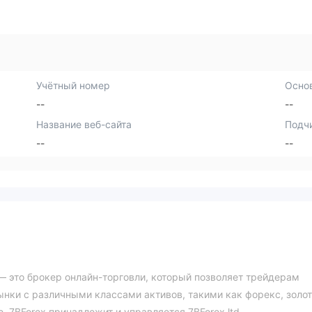
Учётный номер
Осно
--
--
Название веб-сайта
Подч
--
--
 — это брокер онлайн-торговли, который позволяет трейдерам
нки с различными классами активов, такими как форекс, золот
. 7BForex принадлежит и управляется 7BForex ltd,