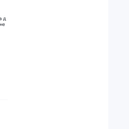
а д
не