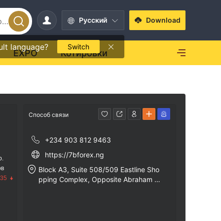
Pусский
Download
ult language?
Switch
EXPO
Котировки
Способ связи
+234 903 812 9463
https://7bforex.ng
р.
ов
Block A3, Suite 508/509 Eastline Sho
.35
pping Complex, Opposite Abraham Ad
esanya Roundabout, along Lekki - Epe
expressway, Lagos, Nigeria