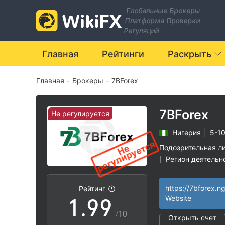
2
2
Глобальные Брокеры
Платформа Проверки
3
3
Регуляций
4
4
Главная
Рейтинги
Раскрыть
Главная
-
Брокеры
-
7BForex
5
5
6
6
7BForex
Не регулируется
Нигерия
|
5-10
7
7
Подозрительная л
Регион деятельн
|
0
8
8
Высокие потенц
|
https://7bforex.n
Рейтинг
1
.
9
9
Website
/10
Открыть счет