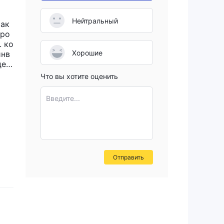
Нейтральный
так
аро
. ко
Хорошие
инв
дел
ают
Что вы хотите оценить
Введите...
Отправить