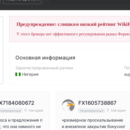
Предупреждение: слишком низкий рейтинг WikiF
У этого брокера нет эффективного регулирования рынка Форекс
Основная информация
Зарегистрированный регион
По
Нигерия
su
Период эксплуатации
Ко
5-10 лет
+2
Компания
Са
X7184060672
FX1605738867
7B Forex Ltd
htt
Нигерия
Нигерия
епроверенный
Непроверенный
оса и предложения п
чрезмерное проскальзывание
, что она намного ни
и внезапное закрытие бонусног