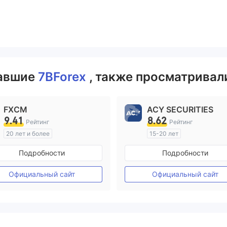
вавшие
7BForex
, также просматривали
FXCM
ACY SECURITIES
9.41
8.62
Рейтинг
Рейтинг
20 лет и более
15-20 лет
Регулирование в Австралия
Регулирование в Австрал
Подробности
Подробности
Маркет-Мейкинг (MM)
Маркет-Мейкинг (MM)
Основной стандарт MT4
Основной стандарт MT4
Официальный сайт
Официальный сайт