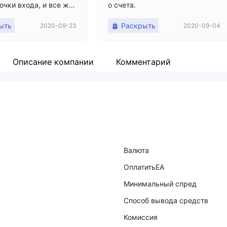
очки входа, и все же
о счета.
позиции на продажу о
ыть
Раскрыть
2020-09-23
2020-09-04
чень отрицательной. о
ден сегодня, комисси
е взималась. Вот я и з
 как режут людей.
Описание компании
Комментарий
Валюта
ОплатитьEA
Минимальный спред
Способ вывода средств
Комиссия