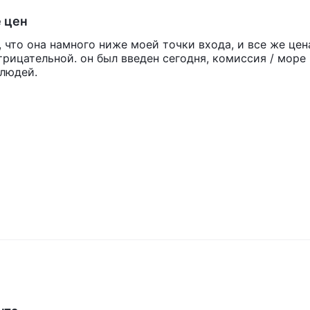
 вопросов, в котором содержатся ответы на некоторые
 цен
никнуть у трейдеров.
 что она намного ниже моей точки входа, и все же цен
рицательной. он был введен сегодня, комиссия / море 
 людей.