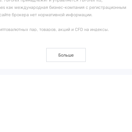
adines как международная бизнес-компания с регистрационным
 сайте брокера нет нормативной информации.
риптовалютных пар, товаров, акций и CFD на индексы.
ex : стандартные (n5 000), классические (n5 000) и элитные (n1
, чтобы помочь трейдерам ознакомиться с торговой платформо
Больше
овый счет. демо-счет поставляется с виртуальными средствам
cutive Forex, составляет до 1:000, что считается высоким.
 так и убытки, поэтому инвестирование в такого нерегулируемо
ое плечо, не является хорошим вариантом.
, начиная с 0,0 пункта, но не указывает подробные спреды по