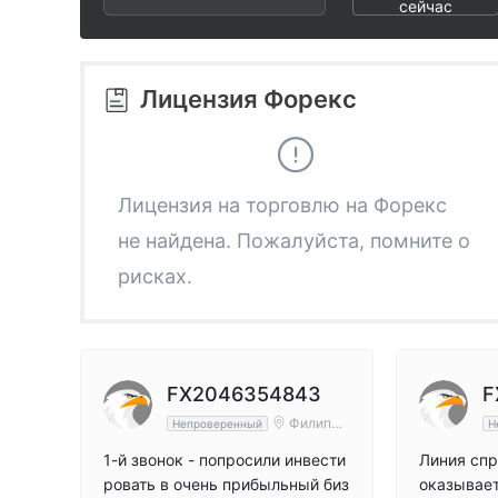
2
сейчас
3
Лицензия Форекс
4
5
Лицензия на торговлю на Форекс
не найдена. Пожалуйста, помните о
6
рисках.
7
8
FX2046354843
F
Филиппи
Непроверенный
Н
ны
9
1-й звонок - попросили инвести
Линия спр
ровать в очень прибыльный биз
оказывает