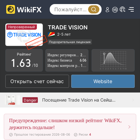
1
2
3
0
TRADE VISION
Непроверенный
4
1
2-5 лет
Подозрительная лицензия
0
5
2
Регион деятельности подозрителен
Рейтинг
Индекс регулирования
2.70
Высокие потенциальные риски
1
.
6
3
Индекс бизнеса
6.06
/10
Индекс контроля рисков
1.78
2
7
4
Открыть счет сейчас
Website
3
8
5
4
9
6
Посещение Trade Vision на Сейшельских островах - офис не найден
Danger
5
7
Предупреждение: слишком низкий рейтинг WikiFX,
6
8
держитесь подальше!
7
9
Прошлое тестирование 2026-08-06
Риски
4