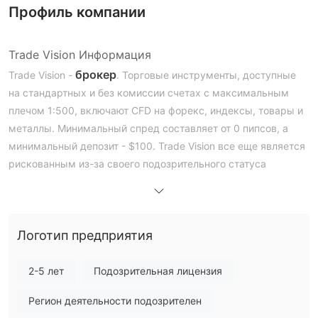
Профиль компании
Trade Vision Информация
брокер
Trade Vision -
. Торговые инструменты, доступные
на стандартных и без комиссии счетах с максимальным
плечом 1:500, включают CFD на форекс, индексы, товары и
металлы. Минимальный спред составляет от 0 пипсов, а
минимальный депозит - $100. Trade Vision все еще является
рискованным из-за своего подозрительного статуса
клонирования и высокого плеча.
Плюсы и минусы
Trade Vision Легитимность
подозрительный клон
Текущий статус Trade Vision -
, что
Логотип предприятия
делает его менее безопасным, чем регулируемые брокеры,
даже если он утверждает, что регулируется FSA.
2-5 лет
Подозрительная лицензия
Что я могу торговать на Trade Vision?
Регион деятельности подозрителен
Трейдеры могут выбирать разные направления инвестиций,