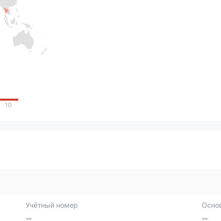
10
Учётный номер
Осно
--
--