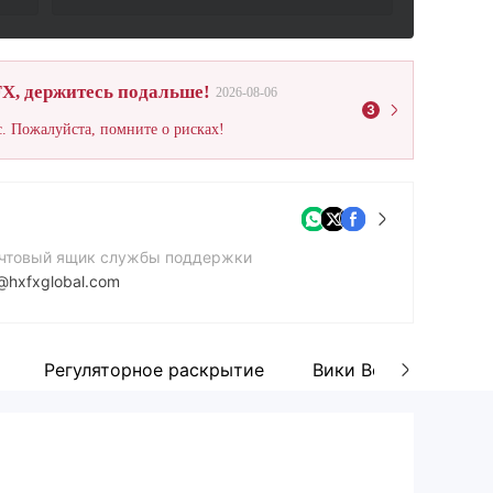
X, держитесь подальше!
2026-08-06
3
. Пожалуйста, помните о рисках!
чтовый ящик службы поддержки
@hxfxglobal.com
нтактный номер
42844582358
Регуляторное раскрытие
Вики Вопросы и отв
йт компании
tps://hxfxglobal.com/