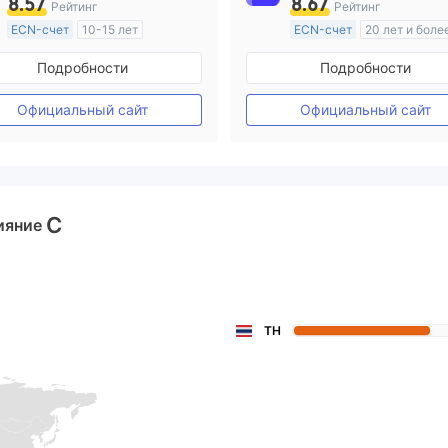
8.57
8.67
Рейтинг
Рейтинг
ECN-счет
10-15 лет
ECN-счет
20 лет и боле
Регулирование в Австралия
Регулирование в Австрал
Подробности
Подробности
Маркет-Мейкинг (MM)
Маркет-Мейкинг (MM)
Основной стандарт MT4
Основной стандарт MT4
Официальный сайт
Официальный сайт
C
ияние
TH