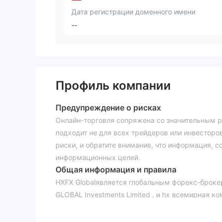
Дата регистрации доменного имени
--
Профиль компании
Предупреждение о рисках
Онлайн-торговля сопряжена со значительным р
подходит не для всех трейдеров или инвесторов
риски, и обратите внимание, что информация, 
информационных целей.
Общая информация и правила
HXFX Globalявляется глобальным форекс-брокер
GLOBAL Investments Limited , и hx всемирная к
имеет надежной регулирующей лицензии.
Вот главная страница официального сайта этого