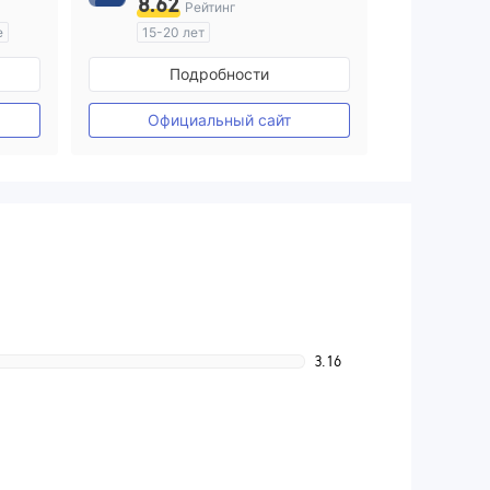
8.62
Рейтинг
е
15-20 лет
ия
Регулирование в Австралия
Подробности
Маркет-Мейкинг (MM)
Основной стандарт MT4
Официальный сайт
3.16