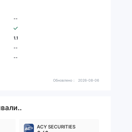
--
1.1
--
--
Обновлено：
2026-08-06
вали..
ACY SECURITIES