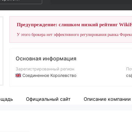
Предупреждение: слишком низкий рейтинг WikiF
У этого брокера нет эффективного регулирования рынка Форекс
Основная информация
Зарегистрированный регион
По
Соединенное Королевство
cs
Период эксплуатации
Ко
5-10 лет
+8
ощадь
Официальный сайт
Описание компании
Компания
Са
HXFX GLOBAL Investments Limited
ht