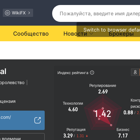
WikiFX
Switch to browser defa
Сообщество
Новости
Брокеры
al
Индекс рейтинга
оролевство
|
Регулирование
2.69
Конт
ицензия
Технологии
риск
ости подозрителен
4.60
1.42
0.88
/
2
иальные риски
l.com/
Репутация
Бизнес
3.29
7.17
/
1.31
 времени