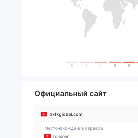
0
2
4
6
8
Официальный сайт
hxfxglobal.com
Местонахождение сервера
Гонконг