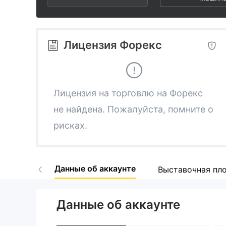
2
5
3
3
6
4
Лицензия Форекс
4
7
5
5
8
6
Лицензия на торговлю на Форекс
не найдена. Пожалуйста, помните о
6
9
7
рисках.
7
8
Данные об аккаунте
Выставочная пл
8
9
Данные об аккаунте
9