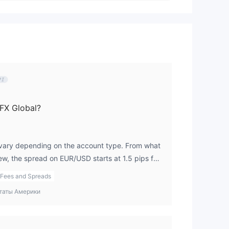
.
.
 для
, с
FX Global?
ов,
vary depending on the account type. From what
iew, the spread on EUR/USD starts at 1.5 pips for
ые
andard accounts, and 1.1 pips for Senior
Fees and Spreads
itive, I’d want to compare it with other brokers
таты Америки
deal.