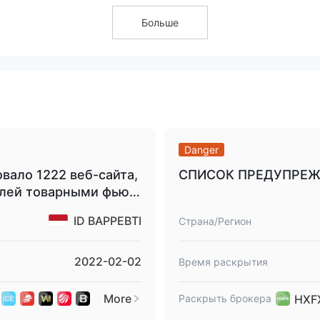
Больше
тя три финансовых учреждения под HXFX Global иметь различные
еет действующей лицензии, а это означает, что HXFX Global
й, а безопасность средств инвесторов и торговой деятельност
ктивно защищена. поэтому инвесторам лучше держаться подал
 года. WikiFX предоставляет динамические оценки, которые бу
исимости от динамики брокера. Таким образом, баллы,
Danger
ют собой прошлые и будущие баллы.
вало 1222 веб-сайта,
СПИСОК ПРЕДУПРЕЖ
влей товарными фьюч
 торговых продуктов, в основном форекс (20+ валютных пар,
/jpy и gbp/usd), акции, индексы, товары и криптовалюты.
ID BAPPEBTI
Страна/Регион
весторам три разных типа реальных торговых счетов: мини
2022-02-02
Время раскрытия
ный (минимальный депозит 50 долларов) и старший (минимальн
More
HXFX
Раскрыть брокера
гласно правилам, британские и австралийские брокеры должны