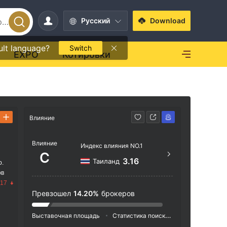
Pусский
Download
ult language?
Switch
EXPO
Котировки
Влияние
Способ свя
Влияние
+84 
Индекс влияния NO.1
C
https
3.16
Таиланд
р.
ов
Suite
.17
n, En
Превзошел
14.20%
брокеров
Выставочная площадь
Статистика поиска
Реклама
Ин