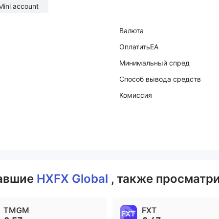
Mini account
Валюта
ОплатитьEA
Минимальный спред
Способ вывода средств
Комиссия
вавшие
HXFX Global
, также просматри
TMGM
FXT