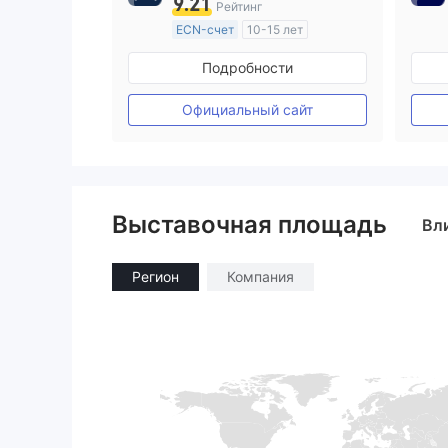
9.21
Рейтинг
ECN-счет
10-15 лет
Регулирование в Австралия
Подробности
Маркет-Мейкинг (MM)
Основной стандарт MT4
Официальный сайт
Выставочная площадь
Вл
Регион
Компания