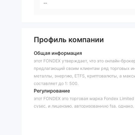
--
Профиль компании
Общая информация
этот FONDEX утверждает, что это онлайн-броке
предлагающий своим клиентам ряд торговых ин
металлы, энергию, ETFS, криптовалюты, а макс
составляет до 1: 500.
Регулирование
этот FONDEX это торговая марка Fondex Limited 
cysec, и лицензию, авторизованную fsa. одна
информацию, это регулирование является полн
в следующей нормативной лицензии ясно показа
сайт лицензированного учреждения — www.topfx