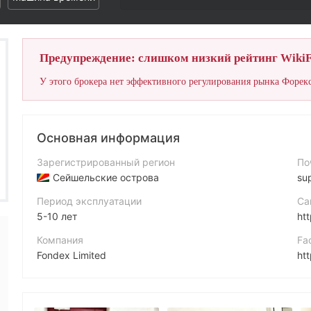
Предупреждение: слишком низкий рейтинг WikiF
У этого брокера нет эффективного регулирования рынка Форекс
Основная информация
Зарегистрированный регион
По
Сейшельские острова
su
Период эксплуатации
Са
5-10 лет
ht
Компания
Fa
Fondex Limited
ht
Аббревиатура
In
FONDEX
ht