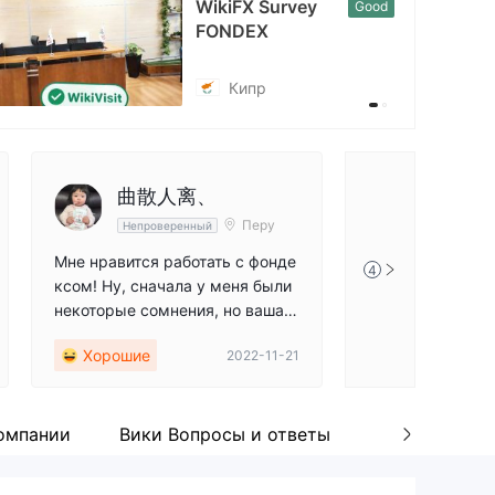
WikiFX Survey
Good
nkedin
FONDEX
tps://www.linkedin.com/company/11328834/
Кипр
曲散人离、
Перу
Непроверенный
Мне нравится работать с фонде
4
ксом! Ну, сначала у меня были
некоторые сомнения, но ваша к
оманда очень быстро отреагир
Хорошие
2022-11-21
овала и разрешила их! Кто не л
юбит эту скорость и качество о
бслуживания??!! Живой чат — с
амое замечательное изобретен
омпании
Вики Вопросы и ответы
Комментари
ие.