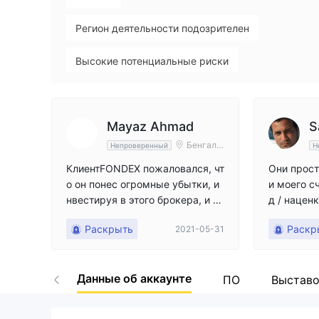
9
Регион деятельности подозрителен
Высокие потенциальные риски
Mayaz Ahmad
S
Бенгали
Непроверенный
Н
я
КлиентFONDEX пожаловался, чт
Они прост
о он понес огромные убытки, и
и моего с
нвестируя в этого брокера, и б
д / наценк
рокер не может указать веские
открытии 
Раскрыть
Раскр
2021-05-31
причины этой потери. Клиент ре
о и отпра
комендовал не инвестировать в
еру по пр
этого брокера.
ил, что за
Данные об аккаунте
ый директ
ПО
Выставо
тся того, 
ю прибыль