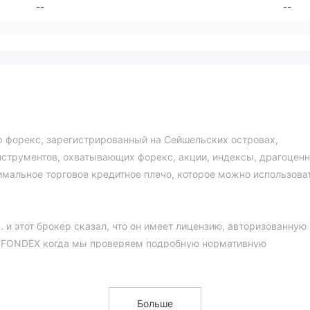
--
--
р форекс, зарегистрированный на Сейшельских островах,
струментов, охватывающих форекс, акции, индексы, драгоцен
имальное торговое кредитное плечо, которое можно использоват
. и этот брокер сказал, что он имеет лицензию, авторизованную
ко, FONDEX когда мы проверяем подробную нормативную
остью поддельным.
но, что лицензированным учреждением является topfx ltd, а ве
.com, что не имеет к этому никакого отношения. FONDEX .
Больше