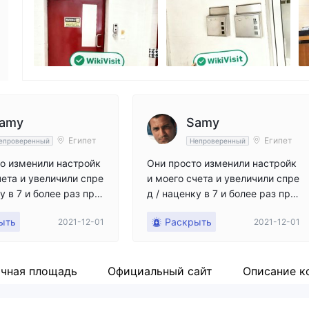
Сотрудник компании
Li
--
ht
amy
Samy
Египет
Египет
епроверенный
Непроверенный
о изменили настройк
Они просто изменили настройк
чета и увеличили спре
и моего счета и увеличили спре
у в 7 и более раз при
д / наценку в 7 и более раз при
позиции. Я заметил эт
открытии позиции. Я заметил эт
ыть
Раскрыть
2021-12-01
2021-12-01
вил Анджело (менедж
и изменения и отправил Андже
одажам X), и он ответ
ло (менеджеру по продажам
 этим стоит генеральн
X), и он ответил, что за этим сто
ор, потому что он бои
ит генеральный директор, пото
чная площадь
Официальный сайт
Описание к
как я торгую и получа
му что он боится того, как я тор
 (от 1000 до 175000
гую и получаю прибыль (от 100