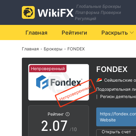
0
Глобальные Брокеры
Платформа Проверки
1
Регуляций
2
Главная
Рейтинги
Раскрыть
Главная
-
Брокеры
-
FONDEX
3
4
FONDEX
Непроверенный
Сейшельские о
0
5
Подозрительная л
Регион деятельн
|
1
6
Высокие потенц
|
https://fondex.co
Рейтинг
2
.
0
7
Website
/10
Открыть счет