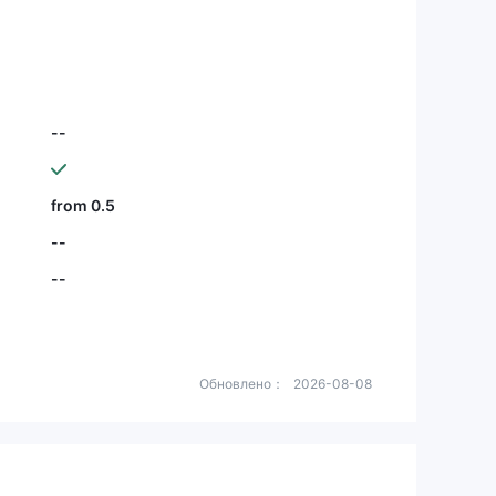
--
from 0.5
--
--
Обновлено：
2026-08-08