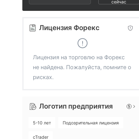
3
1
8
сейчас
4
2
9
Лицензия Форекс
5
3
6
4
Лицензия на торговлю на Форекс
не найдена. Пожалуйста, помните о
7
5
рисках.
8
6
Логотип предприятия
5
9
7
5-10 лет
Подозрительная лицензия
8
cTrader