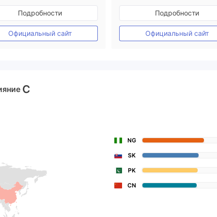
Регулирование в Австралия
Регулирование в Австрал
Подробности
Подробности
Маркет-Мейкинг (MM)
Маркет-Мейкинг (MM)
Основной стандарт MT4
Основной стандарт MT4
Официальный сайт
Официальный сайт
C
ияние
NG
SK
PK
CN