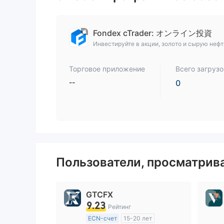
ся с ними
меня допо
о они отк
Fondex cTrader: オンライン投資
Инвестируйте в акции, золото и сырую нефт
Торговое приложение
Всего загрузо
--
0
Пользователи, просматри
GTCFX
9.23
Рейтинг
ECN-счет
15-20 лет