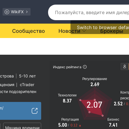
WikiFX
Switch to browser defa
Сообщество
Новости
Брокеры
Индекс рейтинга
строва
|
5-10 лет
Регулирование
2.69
ицензия
cTrader
|
ости подозрителен
Конт
Технологии
иальные риски
риск
8.37
2.07
2.52
/
0
m/
Репутация
Бизнес
5.00
7.41
/
0.12
Машина времени