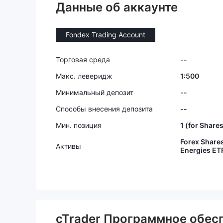
Данные об аккаунте
долларов з
делке я з
те $ 1500
Fondex Trading Account
тку, когд
цию из-за
х в мою у
Торговая среда
--
му, что си
Макс. леверидж
1:500
щает о сп
ько комис
Минимальный депозит
--
и. Когда 
Способы внесения депозита
--
я, мои уб
-за сумас
Мин. позиция
1 (for Share
енки, кот
Forex Shares
Активы
моей пози
Energies ET
лишком б
не забрат
на моем с
ми снова,
ак я поте
позиции. 
cTrader Программное обес