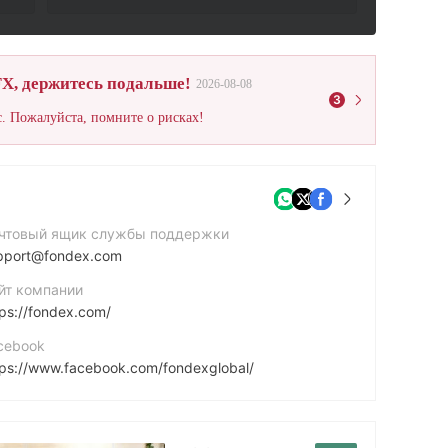
X, держитесь подальше!
2026-08-08
3
. Пожалуйста, помните о рисках!
чтовый ящик службы поддержки
pport@fondex.com
йт компании
tps://fondex.com/
cebook
tps://www.facebook.com/fondexglobal/
stagram
tps://www.instagram.com/fondextrading/