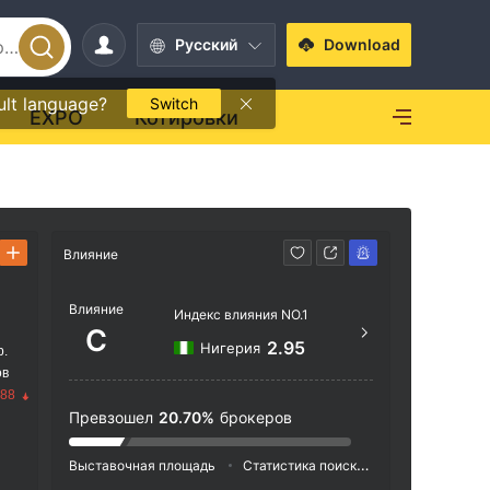
Pусский
Download
ult language?
Switch
EXPO
Котировки
Влияние
Способ свя
Влияние
https
Индекс влияния NO.1
C
2.95
Нигерия
р.
ов
.88
Превзошел
20.70%
брокеров
Выставочная площадь
Статистика поиска
Реклама
Ин