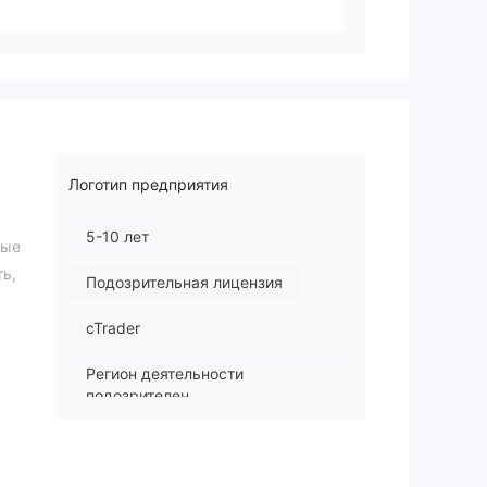
Логотип предприятия
5-10 лет
ные
ь,
Подозрительная лицензия
cTrader
Регион деятельности
подозрителен
б-
Высокие потенциальные риски