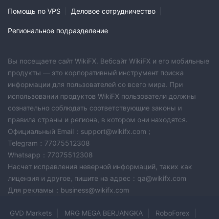
сравнению с владением реальными продуктами.
Помощь по VPS
|
Деловое сотрудничество
|
Независимо от того, для защиты от рисков или для
Региональное подразделение
агрессивных рыночных стратегий, производные
инструменты предоставляют трейдерам универсальные
инвестиционные инструменты для навигации в динамичной
Вы посещаете сайт WikiFX. Вебсайт WikiFX и его мобильные
финансовой
продукты — это корпоративный инструмент поиска
информации для пользователей со всего мира. При
Счет
использовании продуктов WikiFX пользователи должны
Whale Inc. предлагает трейдерам возможность открыть
сознательно соблюдать соответствующие законы и
реальный счет
минимальным требованием
с
правила страны и региона, в котором они находятся.
депозита в размере $100.
Этот порог депозита
Официальный Email：support@wikifx.com；
обеспечивает доступность торговли в режиме реального
Telegram：77075512308
времени на различных финансовых рынках, позволяя
Whatsapp：77075512308
трейдерам активно участвовать на выбранном ими рынке.
Насчет исправления неверной информаций, таких как
Хотя минимальная сумма депозита раскрыта, другие
лицензия и другое, пишите на адрес：qa@wikifx.com
важные детали, такие как особенности счета и условия
Для рекламы：business@wikifx.com
торговли, такие как спреды/комиссии, не доступны, что
требует дополнительного уточнения для обеспечения
GVD Markets
MRG MEGA BERJANGKA
RoboForex