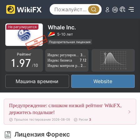
4
2
5
3
6
4
Whale Inc.
Не регулируется
7
5
5-10 лет
Подозрительная лицензия
0
8
6
Регион деятельности подозрителен
Рейтинг
Индекс регулирования
3.59
Высокие потенциальные риски
1
.
9
7
Индекс бизнеса
7.12
/10
Индекс контроля рисков
2.66
2
8
Машина времени
Website
3
9
4
Предупреждение: слишком низкий рейтинг WikiFX,
5
держитесь подальше!
Прошлое тестирование 2026-08-09
Риски
3
6
Лицензия Форекс
7