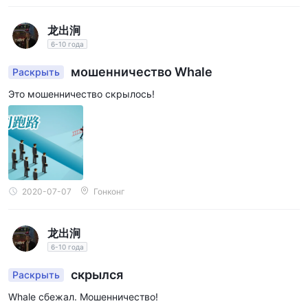
отсутствием лицензии
представляет риски в связи с
NFA (Национальная ассоциация фьючерсов) с
龙出涧
номером 0523180,
под которой работает брокер. Это
6-10 года
указывает на то, что брокер не предлагает такого же
мошенничество Whale
Раскрыть
уровня регулирования и защиты для инвесторов, как
Это мошенничество скрылось!
полностью лицензированные организации, подвергая
трейдеров более высоким уровням риска.
Отзывы пользователей:
4 отчета о
Существует
невозможности снятия средств и злонамеренной
ликвидации на WikiFX,
что в некоторой степени
подвергает сомнению надежность брокера. Это служит
2020-07-07
Гонконг
предупреждением для всех, кто рассматривает их услуги,
и настоятельно рекомендует быть особенно осторожными.
Меры безопасности:
раздельные
Whale использует
龙出涧
банковские счета,
6-10 года
обеспечивая разделение средств
клиентов от операционных средств компании. Эта мера
скрылся
Раскрыть
безопасности защищает активы клиентов, обеспечивая
Whale сбежал. Мошенничество!
дополнительный уровень защиты от присвоения или