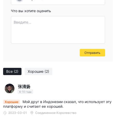
approach helps ensure you’re not caught off guard by
unexpected limits or delays.
Что вы хотите оценить
Введите...
Отправить
Все
(2)
Хорошие
(2)
张清扬
6-10 года
Мой друг в Индонезии сказал, что использует эту
Хорошие
платформу и считает ее хорошей.
2023-03-01
Соединенное Королевство