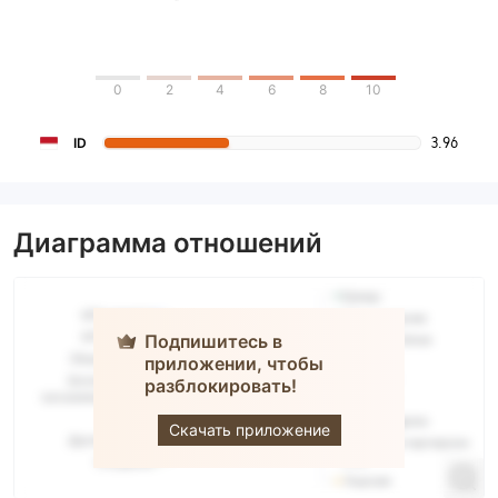
0
2
4
6
8
10
3.96
ID
Диаграмма отношений
Подпишитесь в
приложении, чтобы
разблокировать!
BestProfit
Скачать приложение