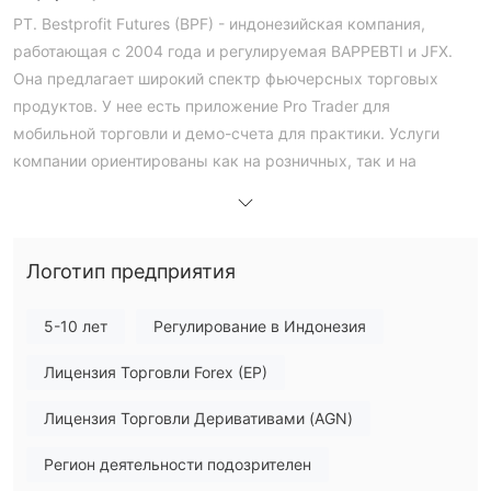
PT. Bestprofit Futures (BPF) - индонезийская компания,
работающая с 2004 года и регулируемая BAPPEBTI и JFX.
Она предлагает широкий спектр фьючерсных торговых
продуктов. У нее есть приложение Pro Trader для
мобильной торговли и демо-счета для практики. Услуги
компании ориентированы как на розничных, так и на
профессиональных инвесторов в фьючерсы, и они
предлагают конкурентоспособные тарифы и поддержку для
местных рынков.
Логотип предприятия
Плюсы и минусы
BPF Легальность
Да, PT. Bestprofit Futures (BPF) - регулируемый брокер в
5-10 лет
Регулирование в Индонезия
Индонезии, имеющий лицензию на розничный рынок
Лицензия Торговли Forex (EP)
BAPPEBTI
форекс от
(Лицензия №
Биржа фьючерсов
499/BAPPEBTI/SI/X/2004) и
Лицензия Торговли Деривативами (AGN)
Джакарты (JFX)
(Лицензия № SPAB-071/BBJ/05/04).
Регион деятельности подозрителен
Торговые продукты