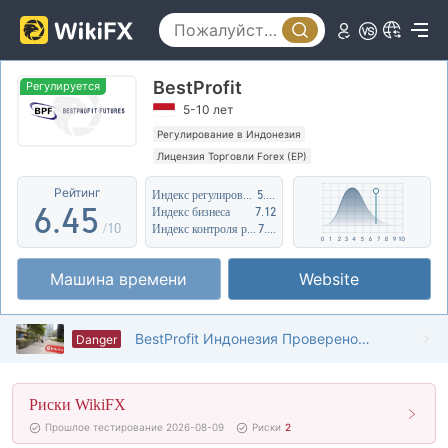
1
0
2
0
1
BestProfit
3
1
2
Регулируется
5-10 лет
4
2
3
Регулирование в Индонезия
Лицензия Торговли Forex (EP)
5
3
4
Регион деятельности подозрителен
Рейтинг
Индекс регулирования
5.56
Высокие потенциальные риски
6
.
4
5
Индекс бизнеса
7.12
/10
Индекс контроля рисков
7.40
7
5
6
Машина времени
Website
8
6
7
9
7
8
BestProfit Индонезия Проверено: Физическое присутствие не обнаружено
Danger
8
9
Риски WikiFX
9
Прошлое тестирование 2026-08-09
Риски
2