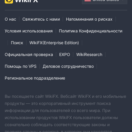
О нас
|
Свяжитесь с нами
|
Напоминания о рисках
|
Условия использования
|
Политика Конфиденциальности
|
Поиск
|
WikiFX(Enterprise Edition)
|
Официальная проверка
|
EXPO
|
WikiResearch
|
Помощь по VPS
|
Деловое сотрудничество
|
Региональное подразделение
Вы посещаете сайт WikiFX. Вебсайт WikiFX и его мобильные
продукты — это корпоративный инструмент поиска
информации для пользователей со всего мира. При
использовании продуктов WikiFX пользователи должны
сознательно соблюдать соответствующие законы и
правила страны и региона, в котором они находятся.