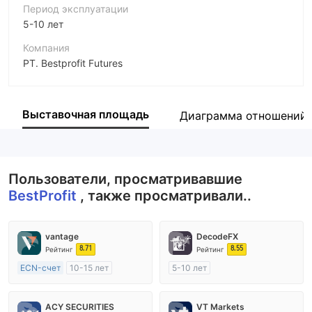
Период эксплуатации
5-10 лет
Компания
PT. Bestprofit Futures
Аббревиатура
BestProfit
Выставочная площадь
Диаграмма отношений
Сотрудник компании
--
Пользователи, просматривавшие
BestProfit
, также просматривали..
vantage
DecodeFX
8.71
8.55
Рейтинг
Рейтинг
ECN-счет
10-15 лет
5-10 лет
Регулирование в Австралия
Регулирование в Австралия
Маркет-Мейкинг (MM)
Маркет-Мейкинг (MM)
ACY SECURITIES
VT Markets