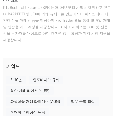
PT. Bestprofit Futures (BPF)는 2004년부터 사업을 영위하고 있으
며 BAPPEBTI 및 JFX에 의해 규제되는 인도네시아 회사입니다. 다
양한 선물 거래 상품을 제공하며 Pro Trader 앱을 통해 모바일 거래
및 연습용 데모 계정을 제공합니다. 회사의 서비스는 소매 및 전문
선물 투자자를 대상으로 하며 경쟁력 있는 요금과 지역 시장 지원을
제공합니다.
장단점
BPF 합법적인가요?
네, PT. Bestprofit Futures (BPF)는 인도네시아의 규제된 중개업체
BAPPEBTI
로,
(라이센스 번호 499/BAPPEBTI/SI/X/2004) 및
키워드
Jakarta Futures Exchange (JFX)
(라이센스 번호 SPAB-
071/BBJ/05/04)로부터 소매 외환 라이센스를 보유하고 있습니다.
5-10년
인도네시아 규제
거래 상품
외환 거래 라이선스 (EP)
PT. Bestprofit Futures (BPF)는 JFX의 다자간 계약 및 다양한 상품,
파생상품 거래 라이선스 (AGN)
업무 구역 의심
통화 및 지수에 대한 양자간 (SPA) 계약과 같은 다양한 선물 거래 상
품을 보유하고 있습니다.
잠재적 위험성이 높음