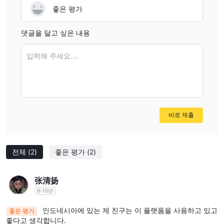
좋은 평가
approach helps ensure you’re not caught off guard by
unexpected limits or delays.
댓글을 달고 싶은 내용
입력해 주세요....
바로 제출
전체
(2)
좋은 평가
(2)
张清扬
6-10년
인도네시아에 있는 제 친구는 이 플랫폼을 사용하고 있고
좋은 평가
좋다고 생각합니다.