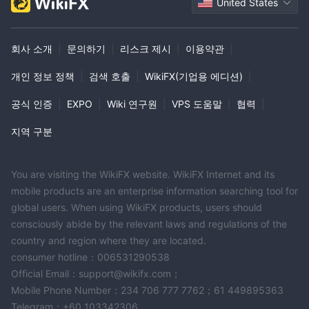
United States
회사 소개
|
문의하기
|
리스크 제시
|
이용약관
|
개인 정보 정책
|
검색 호출
|
WikiFX(기업용 에디션)
|
공식 인증
|
EXPO
|
Wiki 연구원
|
VPS 도움말
|
협력
|
지역 구분
You are visiting the WikiFX website. WikiFX Internet and its
mobile products are an enterprise information searching tool for
global users. When using WikiFX products, users should
consciously abide by the relevant laws and regulations of the
country and region where they are located.
consumer hotline：006531290538
Official Email：support@wikifx.com；
Mobile Phone Number：234 706 777 7762；61 449895363
Telegram：+60 103342306