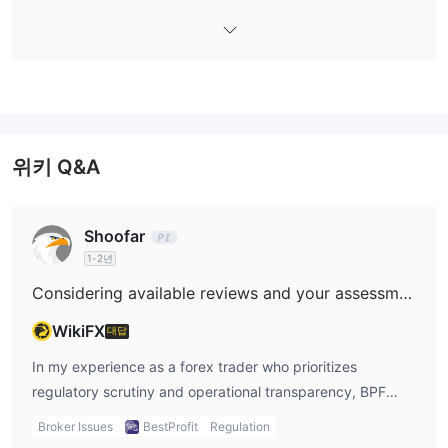
계정
데모
PT. Bestprofit Futures (BPF)은 실거래/실시간 거래 계정과
계정
두 가지 주요 유형의 계정을 제공합니다. 이슬람(스왑 무료) 계
정의 가용 여부를 확인할 수 있는 정보는 없습니다.
BPF 수수료
위키 Q&A
PT. Bestprofit Futures (BPF)의 거래 비용은 인도네시아 선물 시장
의 다른 회사들이 부과하는 요금과 일치합니다. 수수료는 간단하고
3포인트의 고정 거래 가격과 11% 부가세
공정하며,
가 있습니
Shoofar
다. 비슷한 지수 선물 상품을 제공하는 인도네시아의 다른 규제된 중
1-2년
개업체와 비교했을 때, 이는 점잖다고 여겨집니다.
Considering available reviews and your assessment, what is your evaluation of BPF's trustworthiness?
거래 플랫폼
WikiFX
대답
iOS 및 Android에서 모두 사용
PT. Bestprofit Futures (BPF)은
가능한 Pro Trader 모바일 앱을 통한 거래를 지원합니다
.
In my experience as a forex trader who prioritizes
regulatory scrutiny and operational transparency, BPF
stands out as a broker with established credentials in
Broker Issues
BestProfit
Regulation
Indonesia. What gives me a degree of reassurance is their