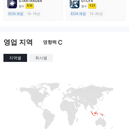
STARTRADER
GTCFX
마스터 레이블 MT4
8.56
9.23
점수
점수
ECN 계정
10-15년
ECN 계정
15-20년
호주 규제
영국 규제
외환 거래 라이선스 (MM)
외환 거래 라이선스 (MM)
마스터 레이블 MT4
마스터 레이블 MT4
영업 지역
C
영향력
지역별
회사별