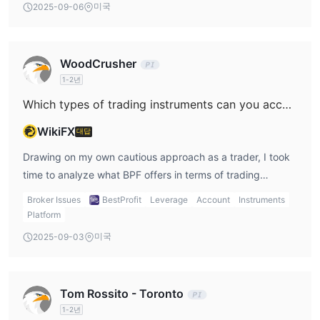
미국
2025-09-06
dual regulation under BAPPEBTI and the Jakarta Futures
Exchange (JFX), both well-recognized authorities in the
local financial landscape. BPF has been operating for over
WoodCrusher
a decade, which is often a positive indicator of industry
1-2년
longevity and ongoing compliance. For me, this is crucial
because oversight can potentially minimize risks of
Which types of trading instruments can you access with BPF, such as forex, stocks, indices, cryptocurrencies, or commodities?
malpractice. I am cautious, however, because the broker’s
WikiFX
대답
available information, especially regarding deposits and
withdrawals, is rather limited. This lack of detail could be a
Drawing on my own cautious approach as a trader, I took
point of concern for those who, like me, value process
time to analyze what BPF offers in terms of trading
clarity before entrusting a broker with funds. On the plus
instruments. From my experience, BPF stands out as a
Broker Issues
BestProfit
Leverage
Account
Instruments
side, I notice BPF’s trading fees are straightforward—3
futures-focused broker regulated in Indonesia, with
Platform
points plus VAT—and demo accounts are supported,
oversight from both BAPPEBTI and the Jakarta Futures
미국
2025-09-03
allowing for some risk-free practice. User feedback, while
Exchange (JFX). Rather than providing conventional spot
sparse, appears positive and supports the claim that BPF
forex, stocks, or cryptocurrencies, the accessible
delivers on its basic functions. Personally, I find that
products primarily revolve around multilateral and bilateral
Tom Rossito - Toronto
combining regulatory credentials, company tenure, and
futures contracts. For me, this means I can trade futures
1-2년
transparent fees forms a solid foundation for
based on gold and olein, as well as a range of currency