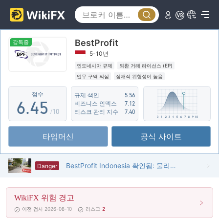
1
0
2
0
1
BestProfit
3
1
2
감독중
5-10년
4
2
3
인도네시아 규제
외환 거래 라이선스 (EP)
업무 구역 의심
잠재적 위험성이 높음
5
3
4
점수
규제 색인
5.56
6
.
4
5
비즈니스 인덱스
7.12
/10
리스크 관리 지수
7.40
7
5
6
타임머신
공식 사이트
8
6
7
9
7
8
BestProfit Indonesia 확인됨: 물리적 존재 발견되지 않음
Danger
8
9
WikiFX 위험 경고
9
이전 검사 2026-08-10
리스크
2