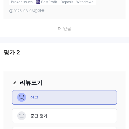
Broker Issues
BestProfit
Deposit
Withdrawal
approach can make costs predictable, but it’s critical to
BPF’s official documentation or platform details. As a
미국
2025-08-06
verify these details directly with their support before
trader who prioritizes transparent terms and accessible
opening any account, since local regulatory norms in
client support, I always look for explicit figures about
Indonesia can differ from international practices. As
deposit and withdrawal policies before committing
더 없음
always, I recommend cautious due diligence, especially if
significant capital to any broker. With BPF, I noticed that
you’re accustomed to international brokers with more
while the broker is regulated by both BAPPEBTI and JFX,
advanced account structures.
and generally provides a satisfactory level of operational
평가
2
transparency in areas like fees and account types, their
lack of published detail concerning withdrawals is a point
of caution for me. From my perspective, any reputable
broker should make such fundamental information readily
리뷰쓰기
accessible, especially since withdrawal limitations can
affect both trading flexibility and overall peace of mind. In
신고
practice, I’d always urge fellow traders to directly contact
BPF’s customer support before making any funding
decisions or executing a withdrawal request, so you can
중간 평가
obtain up-to-date, precise information specific to your
account and banking circumstances. This cautious