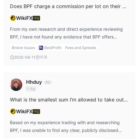
Does BPF charge a commission per lot on their ECN or raw spread account types?
trustworthiness. Yet, I would recommend a cautious
and index futures. The structure features both JFX-listed
approach due to the medium risk label and urge potential
multilateral contracts—like gold futures (including a 250-
WikiFX
대답
clients to seek more first-hand insights on account
gram variant)—and bilateral contracts covering several
From my own research and direct experience reviewing
operations and fund safety before committing significant
foreign exchange pairs (such as EUR/USD, GBP/USD,
BPF, I have not found any evidence that BPF offers
capital. For me, BPF is a legitimate, regulated broker in
USD/JPY) and indices. While these product types might be
specialized ECN or raw spread account types as seen
Indonesia, but as always, careful due diligence remains
suitable for those already comfortable with futures trading
Broker Issues
BestProfit
Fees and Spreads
with international forex brokers. Instead, their structure
essential.
and seeking exposure to commodities and select currency
미국
2025-08-11
centers on two main account types: standard live
contracts, I have to acknowledge that BPF does not
accounts and demo accounts. When it comes to
currently provide access to single stocks or the
transaction fees, BPF clearly outlines a flat transaction fee
increasingly popular cryptocurrency derivatives. In my
Hhduy
model—specifically, they charge a fixed fee of 3 points
view, the focus on regulated futures contracts via official
1-2년
per transaction plus 11% VAT, rather than the separate
exchanges does provide a measure of risk management
commission-per-lot model commonly associated with ECN
What is the smallest sum I’m allowed to take out from my BPF account in a single withdrawal?
and transparency, yet the absence of broader asset
or raw spread accounts elsewhere. For me, the lack of a
classes means it may not meet the needs of all traders. As
WikiFX
대답
dedicated ECN or raw account option is something to be
always, for me, it’s essential to ensure that a broker’s
mindful of, as it means spreads and pricing are set
Based on my experience trading with and researching
product range aligns with my own trading strategies and
according to their established structure on the Pro Trader
BPF, I was unable to find any clear, publicly disclosed
risk tolerance.
app and Indonesian exchanges. Their transparent, flat-fee
information regarding the minimum withdrawal amount on