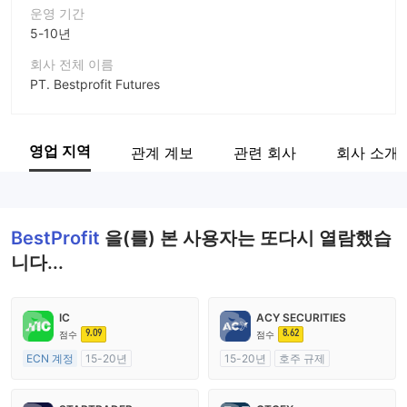
운영 기간
5-10년
회사 전체 이름
PT. Bestprofit Futures
회사 약칭
BestProfit
영업 지역
관계 계보
관련 회사
회사 소개
기업 직원
--
BestProfit
을(를) 본 사용자는 또다시 열람했습
니다...
IC
ACY SECURITIES
9.09
8.62
점수
점수
ECN 계정
15-20년
15-20년
호주 규제
호주 규제
외환 거래 라이선스 (MM)
외환 거래 라이선스 (MM)
마스터 레이블 MT4