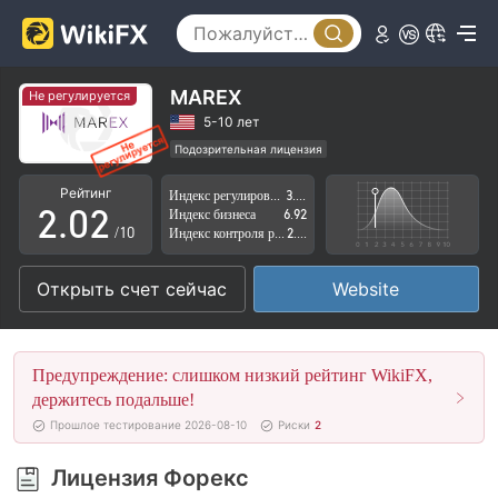
MAREX
Не регулируется
0
0
5-10 лет
Подозрительная лицензия
1
1
Регион деятельности подозрителен
Рейтинг
Индекс регулирования
3.13
Высокие потенциальные риски
2
.
0
2
Индекс бизнеса
6.92
/10
Индекс контроля рисков
2.83
3
1
3
Открыть счет сейчас
Website
4
2
4
5
3
5
Предупреждение: слишком низкий рейтинг WikiFX,
6
4
6
держитесь подальше!
Прошлое тестирование 2026-08-10
Риски
2
7
5
7
Лицензия Форекс
8
6
8