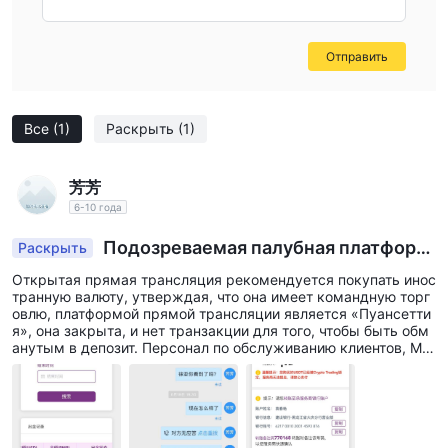
Доступная торговая платформа Marex
Помимо услуг телефонной торговли, Marex предлагает
пользователям десктопные и мобильные приложения для
Отправить
спотовой торговли на рынке Форекс и драгоценными
металлами, а также мониторинга рынка. Через эту
Все
(1)
Раскрыть
(1)
платформу предоставляются услуги по исполнению сделок
на рынке спот, форвард и фьючерсы, NDF, опционы и
хеджирование цен на рынке FX для OTC и ETD. Благодаря
芳芳
прямому доступу к рынку спот и фьючерсов, а также
6-10 года
расширенным API-интерфейсам клиенты могут извлечь
Подозреваемая палубная платформ
Раскрыть
выгоду из совокупной ликвидности от нескольких банков и
а, теперь не в состоянии снять деньги
Открытая прямая трансляция рекомендуется покупать инос
поставщиков валютной ликвидности. Услуга предназначена
транную валюту, утверждая, что она имеет командную торг
для финансовых учреждений, коммерческих
овлю, платформой прямой трансляции является «Пуансетти
я», она закрыта, и нет транзакции для того, чтобы быть обм
пользователей, хедж-фондов, CTA и частных торговых
анутым в депозит. Персонал по обслуживанию клиентов, Мэ
фирм.
н Цюхэнь и другие не смогли связаться, и теперь платформа
Служба поддержки
не была открыта.
Клиенты, у которых есть вопросы или вопросы, связанные
с торговлей, могут связаться с Marex по следующим