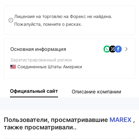
9
7
9
Лицензия на торговлю на Форекс не найдена.
8
Пожалуйста, помните о рисках.
9
Основная информация
Зарегистрированный регион
Соединенные Штаты Америки
Период эксплуатации
5-10 лет
Официальный сайт
Описание компании
К
Компания
MAREX
Пользователи, просматривавшие
MAREX
,
также просматривали..