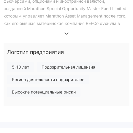
фьючерсами, опционами и иностранной валютой,
созданный Marathon Special Opportunity Master Fund Limited,
которым управляет Marathon Asset Management после того,
как его бывшая материнская компания REFCo рухнула в
2005 году. В феврале 2010 года хедж-фонд JRJ Group
получил 74% акций и исполнительный контроль, назначив в
свой состав ряд бывших банкиров Lehman Brothers, чтобы
Логотип предприятия
помочь расширить бизнес.
в мае 2021 года marex Financial завершила сделку по
5-10 лет
Подозрительная лицензия
приобретению Spectron Group, брокера по оптовой торговле
электроэнергией и другими товарными продуктами, когда
Регион деятельности подозрителен
компания была переименована Marex Spectron
международная ограниченная. 1 апреля 2021 года
Высокие потенциальные риски
компания сменила название на marex.
Что касается регулирования, Marex Financia уполномочена
и регулируется Управлением по финансовому
регулированию и надзору Великобритании (FCA) с номером
лицензии регулирующего органа 442767.