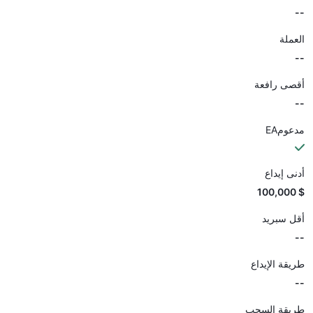
--
العملة
--
أقصى رافعة
--
مدعومEA
أدنى إيداع
$ 100,000
أقل سبريد
--
طريقة الإيداع
--
طريقة السحب