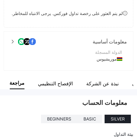
8
لم يتم العثور على رخصة تداول فوركس. يرجى الانتباه للمخاطر.
9
معلومات أساسية
الدولة المسجلة
موريشيوس
فترة التشغيل
5-10 سنوات
مراجعة
مي
نبذة عن الشركة
الإفصاح التنظيمي
اسم الشركة
Green Point Technology Ltd
معلومات الحساب
BEGINNERS
BASIC
SILVER
بيئة التداول