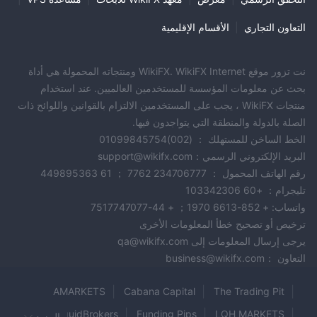
التعاون التجاري
|
الأقسام الإقليمية
نت تزور موقع WikiFX. WikiFX Internet ومنتجاته المحمولة هي أداة
بحث عن معلومات المؤسسة للمستخدمين العالميين. عند استخدام
منتجات WikiFX ، يجب على المستخدمين الالتزام بالقوانين واللوائح ذات
الصلة بالدولة والمنطقة التي يتواجدون فيها.
الخط الساخن للمستهلك ： (002)01099845754
البريد الإلكتروني الرسمي：support@wikifx.com
رقم الهاتف المحمول ： 234706777 7762 ； 61 449895363
تليجرام： +60 103342306
واتساب: + 852-6613 1970； + 44-7517747077
ترخيص أو تصحيح خطأ المعلومات الأخرى
يرجى إرسال المعلومات إلى qa@wikifx.com
التعاون ：business@wikifx.com
AMARKETS
Cabana Capital
The Trading Pit
LiquidBrokers
Funding Pips
LQH MARKETS
المزيد