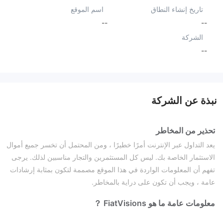
تاريخ إنشاء النطاق
اسم الموقع
--
--
الشركة
--
نبذة عن الشركة
تحذير من المخاطر
يعد التداول عبر الإنترنت أمرًا خطيرًا ، ومن المحتمل أن تخسر جميع أموال
الاستثمار الخاصة بك. ليس كل المستثمرين والتجار مناسبين لذلك. يرجى
تفهم أن المعلومات الواردة في هذا الموقع مصممة لتكون بمثابة إرشادات
عامة ، ويجب أن تكون على دراية بالمخاطر.
معلومات عامة
ما هو FiatVisions ？
FiatVisionsهي شركة وساطة تقدم مجموعة متنوعة من أدوات التداول