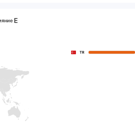
E
ияние
TR