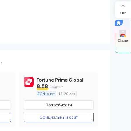
TOP
Chrome
.
Fortune Prime Global
8.58
Рейтинг
ECN-счет
15-20 лет
ия
Регулирование в Австралия
Подробности
Маркет-Мейкинг (MM)
Основной стандарт MT4
Официальный сайт