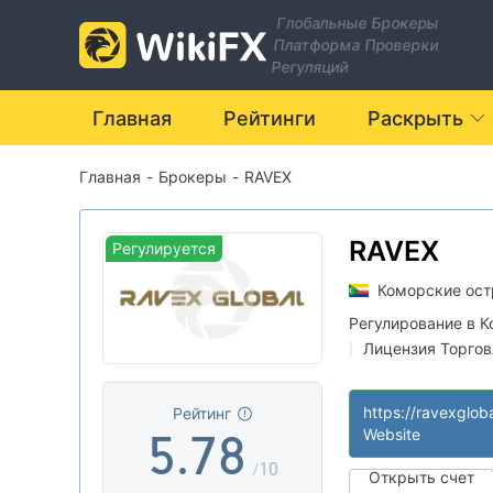
0
1
Глобальные Брокеры
Платформа Проверки
1
2
Регуляций
0
2
3
Главная
Рейтинги
Раскрыть
Главная
-
Брокеры
-
RAVEX
1
3
4
2
4
5
RAVEX
Регулируется
Коморские ост
3
5
6
Регулирование в 
Лицензия Торговл
|
4
6
7
Основной станд
|
Глобальные опе
|
https://ravexglob
Рейтинг
Оффшорное регу
|
5
.
7
8
Website
/10
Открыть счет