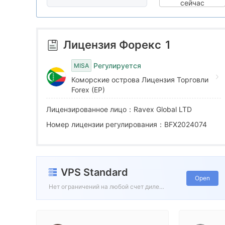
6
8
9
сейчас
7
9
Лицензия Форекс
1
8
Регулируется
MISA
Коморские острова Лицензия Торговли
9
Forex (EP)
Лицензированное лицо：Ravex Global LTD
Номер лицензии регулирования：BFX2024074
VPS Standard
Open
Нет ограничений на любой счет дилера