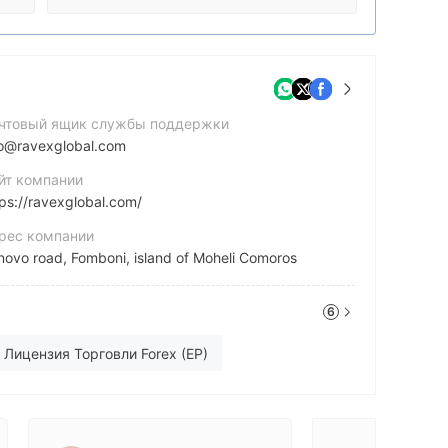
чтовый ящик службы поддержки
fo@ravexglobal.com
йт компании
tps://ravexglobal.com/
рес компании
novo road, Fomboni, island of Moheli Comoros
stagram
6
tps://www.instagram.com/ravex_global/
nkedin
Лицензия Торговли Forex (EP)
tps://www.linkedin.com/company/ravexglobal/
Оффшорное регулирование