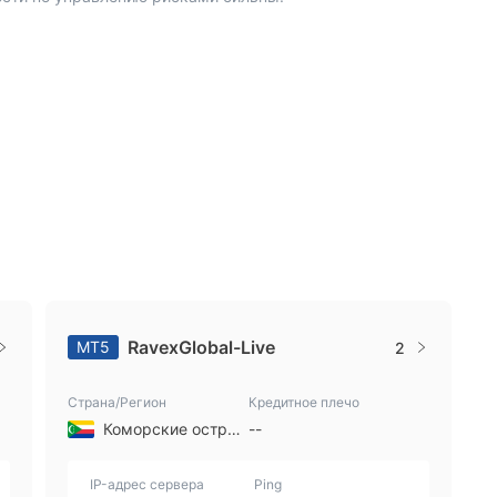
RavexGlobal-Live
MT5
2
Страна/Регион
Кредитное плечо
Коморские острова
--
IP-адрес сервера
Ping