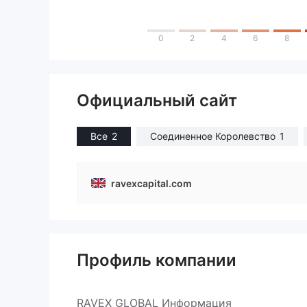
0
2
4
6
8
Официальный сайт
Все
2
Соединенное Королевство
1
ravexcapital.com
Профиль компании
RAVEX GLOBAL Информация