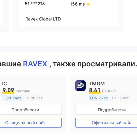
51.***.218
156 ms
Ravex Global LTD
вавшие
RAVEX
, также просматривали.
IC
TMGM
9.09
8.61
Рейтинг
Рейтинг
ECN-счет
15-20 лет
ECN-счет
10-15 лет
Регулирование в Австралия
Регулирование в Австрал
Подробности
Подробности
Маркет-Мейкинг (MM)
Маркет-Мейкинг (MM)
Основной стандарт MT4
Основной стандарт MT4
Официальный сайт
Официальный сайт