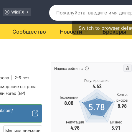
WikiFX
Switch to browser defa
Сообщество
Новости
Брокеры
Индекс рейтинга
рова
|
2-5 лет
Регулирование
4.62
Коморские острова
и Forex (EP)
Контр.
Технологии
арт MT5
рисков
8.08
5.78
8.98
рации
al.com/
лирование
Репутация
Бизнес
4.98
5.91
Машина времени