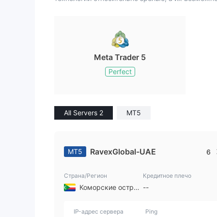
Meta Trader 5
Perfect
All Servers 2
MT5
RavexGlobal-UAE
MT5
6
Страна/Регион
Кредитное плечо
Коморские острова
--
IP-адрес сервера
Ping