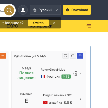
Pусский
Download
ult language?
Switch
EXPO
Котировки
Идентификация MT4/5
Идентифик
MT4/5
RavexGlobal-Live
Полная
4
Франция
MT5
лицензия
Названи
Влияние
Индекс влияния NO.1
RavexGlo
E
3.58
индейка
Местопо