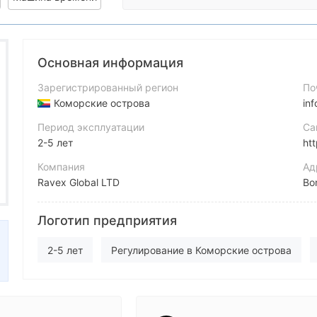
Основная информация
Зарегистрированный регион
По
Коморские острова
in
Период эксплуатации
Са
2-5 лет
ht
Компания
Ад
Ravex Global LTD
Bo
Аббревиатура
In
Логотип предприятия
RAVEX
ht
Сотрудник компании
Li
2-5 лет
Регулирование в Коморские острова
--
ht
Основной стандарт MT5
Глобальные операции