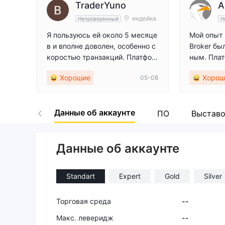
TraderYuno
A
индейка
Непроверенный
Н
Я пользуюсь ей около 5 месяце
Мой опыт 
в и вполне доволен, особенно с
Broker бы
коростью транзакций. Платфор
ным. Плат
ма MT5 работает стабильно, и я
ятная, оп
Хорошие
Хорош
05-08
не испытывал никаких задерже
ро, а слу
к в исполнении Ордер. Спред с
ет операт
преды являются конкурентоспо
авился их
Данные об аккаунте
собными для большинства осно
одход и п
ПО
Выставо
вных валютных пар.
Хороший в
щет надеж
Данные об аккаунте
Standart
Expert
Gold
Silver
Торговая среда
--
Макс. леверидж
--