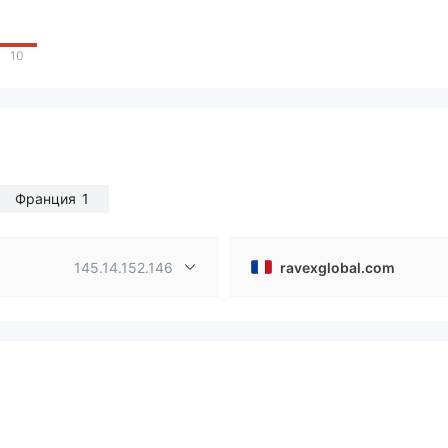
10
Франция
1
145.14.152.146
ravexglobal.com