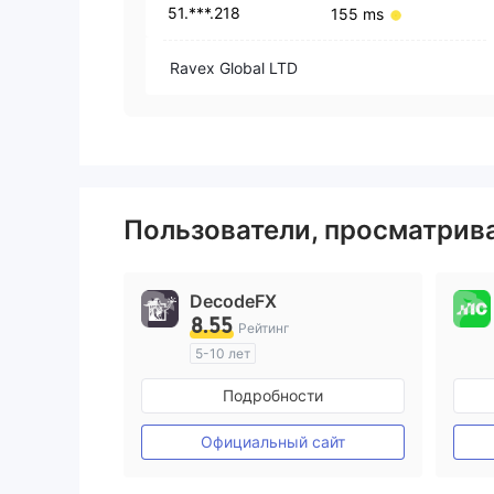
51.***.218
155 ms
Ravex Global LTD
Пользователи, просматри
DecodeFX
8.55
Рейтинг
5-10 лет
Регулирование в Австралия
Подробности
Маркет-Мейкинг (MM)
Основной стандарт MT4
Официальный сайт