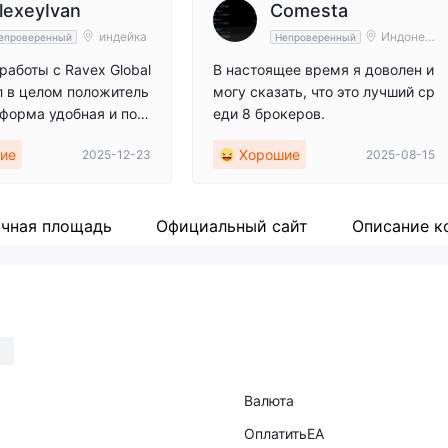
lexeyIvan
Comesta
индейка
Индонез
епроверенный
Непроверенный
ия
работы с Ravex Global
В настоящее время я доволен и
л в целом положитель
могу сказать, что это лучший ср
форма удобная и пон
еди 8 брокеров.
ерации проходят быст
ие
Хорошие
2025-12-23
2025-08-15
жба поддержки отвеча
ивно и вежливо. Понр
 профессиональный п
розрачность в работе.
чная площадь
Официальный сайт
Описание к
ариант для тех, кто и
ного брокера.
Валюта
ОплатитьEA