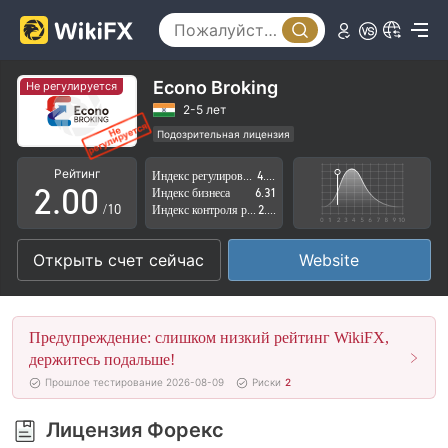
Econo Broking
Не регулируется
0
2-5 лет
Подозрительная лицензия
1
Регион деятельности подозрителен
Рейтинг
Индекс регулирования
4.03
Высокие потенциальные риски
2
.
0
0
Индекс бизнеса
6.31
/10
Индекс контроля рисков
2.77
3
1
1
Открыть счет сейчас
Website
4
2
2
5
3
3
Предупреждение: слишком низкий рейтинг WikiFX,
6
4
4
держитесь подальше!
Прошлое тестирование 2026-08-09
Риски
2
7
5
5
Лицензия Форекс
8
6
6