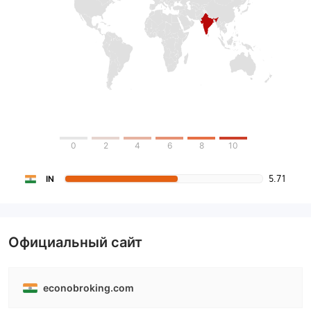
0
2
4
6
8
10
5.71
IN
Официальный сайт
econobroking.com