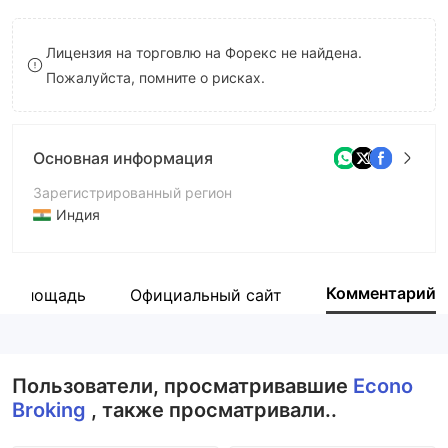
9
7
7
Лицензия на торговлю на Форекс не найдена.
8
8
Пожалуйста, помните о рисках.
9
9
Основная информация
Зарегистрированный регион
Индия
Период эксплуатации
2-5 лет
Комментарий
ая площадь
Официальный сайт
Компания
ECONO BROKING PRIVATE LIMITED
Пользователи, просматривавшие
Econo
Broking
, также просматривали..