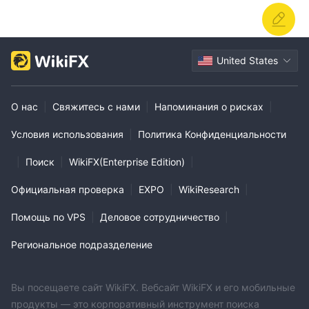
United States
О нас
|
Свяжитесь с нами
|
Напоминания о рисках
|
Условия использования
|
Политика Конфиденциальности
|
Поиск
|
WikiFX(Enterprise Edition)
|
Официальная проверка
|
EXPO
|
WikiResearch
|
Помощь по VPS
|
Деловое сотрудничество
|
Региональное подразделение
Вы посещаете сайт WikiFX. Вебсайт WikiFX и его мобильные
продукты — это корпоративный инструмент поиска