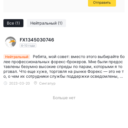
Отправить
Все
(1)
Нейтральный
(1)
FX1345030746
6-10 года
Ребята, мой совет: вместо этого выбирайте бо
Нейтральный
лее профессиональных форекс-брокеров. Мне были предос
тавлены безумно высокие спреды по парам, которыми я то
рговал. Что еще хуже, торговля на рынке Форекс — это не т
о, о чем их сотрудники службы поддержки осведомлены, я
имею в виду серьезно. Не выбирайте этот, друзья!
2023-03-20
Сингапур
Больше нет