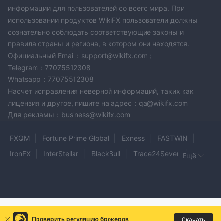
информации для пользователей со всего мира. При
использовании продуктов WikiFX пользователи должны
сознательно соблюдать соответствующие законы и
правила страны и региона, в котором они находятся.
Официальный Email：support@wikifx.com；
Telegram：77075512308
Whatsapp：77075512308
Насчет исправления неверной информаций, таких как
лицензия и другое, пишите на адрес：qa@wikifx.com
Для рекламы：business@wikifx.com
FXQM
Fortune Prime Global
Exness
FASTWIN
IronFX
InterStellar
BlackBull
Trade24Seven
Ещё
TX3 MARKETS
Qorva Markets
VARIANSE
Sky Links Capital
RRFX
Zetradex
grasberg
XR Trading
Moneytech
Xonic Capital
Paylynn Deutsch
FPG
Проверить регуляцию брокеров
Скачать