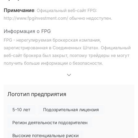
Примечание
: Официальный веб-сайт FPG:
http://www.fpginvestment.com/ обычно недоступен.
Информация о FPG
FPG - нерегулируемая брокерская компания,
зарегистрированная в Соединенных Штатах. Официальный
веб-сайт брокера был закрыт, поэтому трейдеры не могут
получить больше информации о безопасности.
FPG - это законно?
FPG не регулируется, что повышает риск нарушения
торговли и снижает безопасность инвестиций трейдеров.
Логотип предприятия
Рекомендуется быть осторожным при работе с этой
компанией.
5-10 лет
Подозрительная лицензия
После запроса Whois мы обнаружили, что доменное имя
Регион деятельности подозрителен
этой компании продается, что свидетельствует о
небезопасной регистрации.
Высокие потенциальные риски