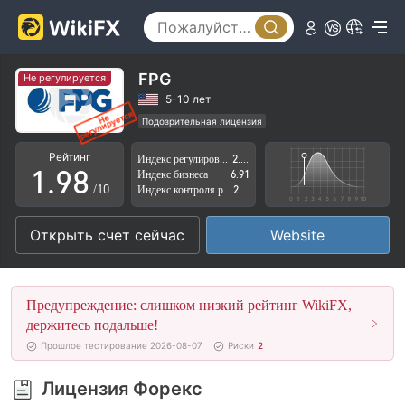
4
3
5
4
6
5
FPG
Не регулируется
7
6
5-10 лет
Подозрительная лицензия
0
8
7
Регион деятельности подозрителен
Рейтинг
Индекс регулирования
2.95
Высокие потенциальные риски
1
.
9
8
Индекс бизнеса
6.91
/10
Индекс контроля рисков
2.77
2
9
Открыть счет сейчас
Website
3
4
Предупреждение: слишком низкий рейтинг WikiFX,
5
держитесь подальше!
Прошлое тестирование 2026-08-07
Риски
2
6
Лицензия Форекс
7