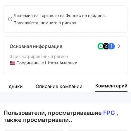
8
Лицензия на торговлю на Форекс не найдена.
9
Пожалуйста, помните о рисках.
Основная информация
Зарегистрированный регион
Соединенные Штаты Америки
Период эксплуатации
5-10 лет
Комментарий
отрудники
Описание компании
Компания
FP Global
Пользователи, просматривавшие
FPG
,
также просматривали..