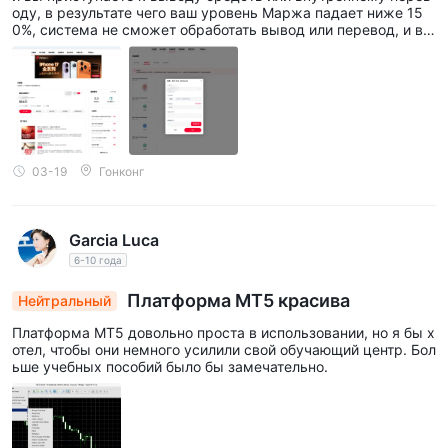
оду, в результате чего ваш уровень Маржа падает ниже 15
0%, система не сможет обработать вывод или перевод, и ва
ш запрос будет отклонён». Это классическая тактика Мошен
ничество — позволить вам видеть ваши деньги, но создать н
евозможные условия, чтобы вы никогда не смогли получить
к ним доступ. ДЕРЖИТЕСЬ ПОДАЛЬШЕ!
03-19
Гонконг
Garcia Luca
6-10 года
Платформа MT5 красива
Нейтральный
Платформа MT5 довольно проста в использовании, но я бы х
отел, чтобы они немного усилили свой обучающий центр. Бол
ьше учебных пособий было бы замечательно.