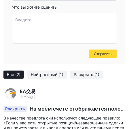
выбирать регулируемых брокеров с прозрачными
Что вы хотите оценить
операциями, чтобы обеспечить безопасность ваших
инвестиций и соблюдение правовых стандартов. Трейдеры
Введите...
могут узнать больше о других брокерах на WikiFX.
Информация повышает безопасность сделок.
Отправить
Все
(2)
Нейтральный
(1)
Раскрыть
(1)
EA交易
1-2 года
На моём счете отображается полож
Раскрыть
ительный баланс, но в тот момент, когда я пыт
В качестве предлога они используют следующее правило:
аюсь вывести средства, они его Блок.
«Если у вас есть открытые позиции/незавершённые сделки
и вы приступаете к выводу средств или внутреннему перев