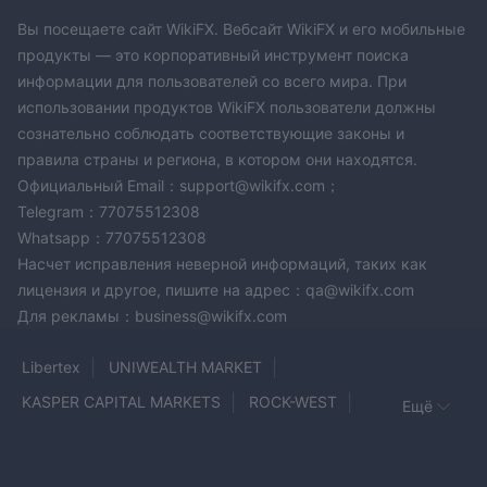
Вы посещаете сайт WikiFX. Вебсайт WikiFX и его мобильные
продукты — это корпоративный инструмент поиска
информации для пользователей со всего мира. При
использовании продуктов WikiFX пользователи должны
сознательно соблюдать соответствующие законы и
правила страны и региона, в котором они находятся.
Официальный Email：support@wikifx.com；
Telegram：77075512308
Whatsapp：77075512308
Насчет исправления неверной информаций, таких как
лицензия и другое, пишите на адрес：qa@wikifx.com
Для рекламы：business@wikifx.com
Libertex
UNIWEALTH MARKET
KASPER CAPITAL MARKETS
ROCK-WEST
Ещё
Maxpro365
PEMAXX GLOBAL
TradeNow
OXO
FbrokerPro
TradeIFY
Merin
IBUTOKA