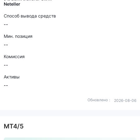
Neteller
Способ вывода средств
--
Мин. позиция
--
Комиссия
--
Активы
--
Обновлено：
2026-08-06
MT4/5