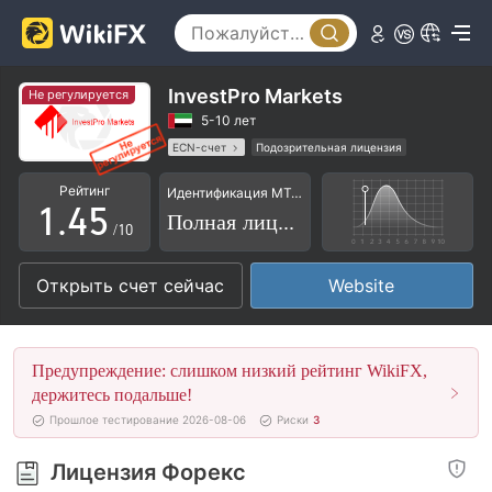
0
0
1
1
2
InvestPro Markets
Не регулируется
2
3
5-10 лет
ECN-счет
Подозрительная лицензия
0
3
4
Основной стандарт MT4
Региональный трейдер
Рейтинг
Идентификация MT4/5
ВануатуЛицензия Торговли Forex (EP) распущен
1
.
4
5
Полная лицензия
Высокие потенциальные риски
/10
2
5
6
Открыть счет сейчас
Website
3
6
7
4
7
8
Предупреждение: слишком низкий рейтинг WikiFX,
5
8
9
держитесь подальше!
Прошлое тестирование 2026-08-06
Риски
3
6
9
Лицензия Форекс
7