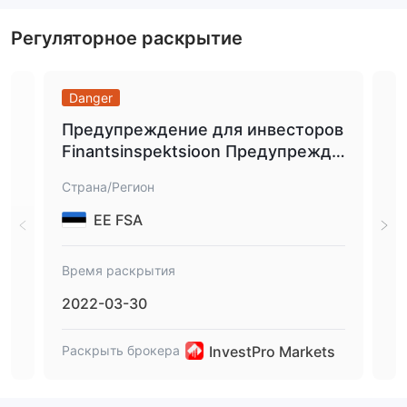
Регуляторное раскрытие
Danger
Da
Предупреждение для инвесторов
Пр
Finantsinspektsioon Предупрежде
ны
ние для инвесторов.
и).
Страна/Регион
Стр
EE FSA
Время раскрытия
Вре
2022-03-30
20
InvestPro Markets
Раскрыть брокера
Рас