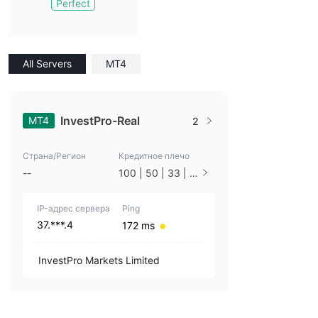
Perfect
All Servers
MT4
InvestPro-Real
MT4
2
Страна/Регион
Кредитное плечо
--
100 | 50 | 33 | 2
5 | 10 | 1
IP-адрес сервера
Ping
37.***.4
172 ms
InvestPro Markets Limited