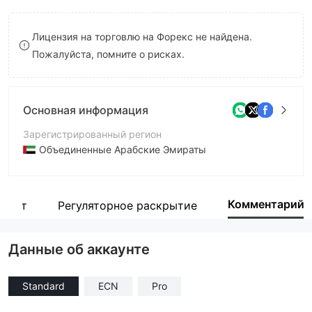
8
Лицензия на торговлю на Форекс не найдена.
9
Пожалуйста, помните о рисках.
Основная информация
Зарегистрированный регион
Объединенные Арабские Эмираты
Период эксплуатации
5-10 лет
Комментарий
 сайт
Регуляторное раскрытие
Компания
Investpro Markets
Данные об аккаунте
Standard
ECN
Pro