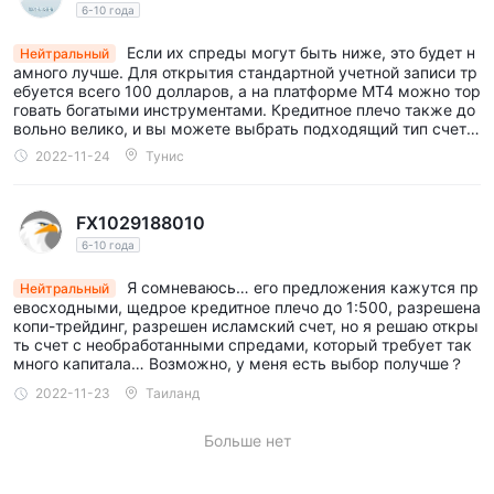
6-10 года
Если их спреды могут быть ниже, это будет н
Нейтральный
амного лучше. Для открытия стандартной учетной записи тр
ебуется всего 100 долларов, а на платформе MT4 можно тор
говать богатыми инструментами. Кредитное плечо также до
вольно велико, и вы можете выбрать подходящий тип счета
в соответствии с торговыми условиями.
2022-11-24
Тунис
FX1029188010
6-10 года
Я сомневаюсь… его предложения кажутся пр
Нейтральный
евосходными, щедрое кредитное плечо до 1:500, разрешена
копи-трейдинг, разрешен исламский счет, но я решаю откры
ть счет с необработанными спредами, который требует так
много капитала… Возможно, у меня есть выбор получше？
2022-11-23
Таиланд
Больше нет