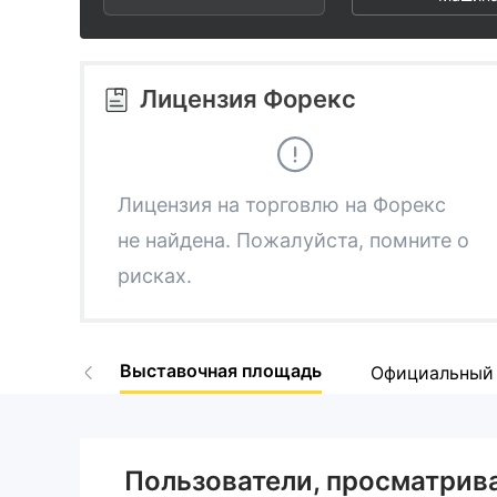
3
1
4
4
2
5
Лицензия Форекс
5
3
6
6
4
7
Лицензия на торговлю на Форекс
не найдена. Пожалуйста, помните о
7
5
8
рисках.
8
6
9
Выставочная площадь
Официальный 
9
7
8
Пользователи, просматри