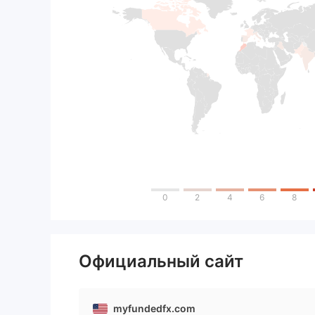
0
2
4
6
8
Официальный сайт
myfundedfx.com