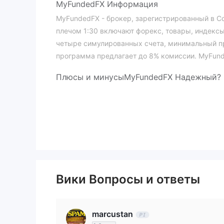
MyFundedFX Информация
MyFundedFX - брокер, зарегистрированный в 
плечом 1:30 включают форекс, товары, индексы
четыре симулированных счета, минимальный пр
программа предлагает до 8% комиссии. MyFunde
Плюсы и минусы
MyFundedFX Надежный?
нерегулируемый
MyFundedFX
, что делает е
Что я могу торговать на MyFundedFX?
MyFundedFX предлагает широкий спектр рыноч
криптовалюты
.
Тип счета
MyFundedFX имеет типы демо- и симуляционны
Вики Вопросы и ответы
основном используется для ознакомления трейд
Торговая платформа
marcustan
MyFundedFX предоставляет торговые платфор