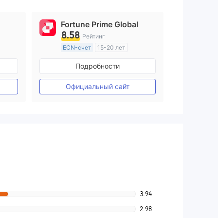
Fortune Prime Global
8.58
Рейтинг
ECN-счет
15-20 лет
ия
Регулирование в Австралия
Подробности
Маркет-Мейкинг (MM)
Основной стандарт MT4
Официальный сайт
3.94
2.98