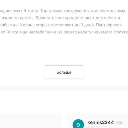
Соединенных Штатах. Торгуемые инструменты с максимальным
 и криптовалюты. Брокер также предоставляет демо-счет и
ибыльный день которых составляет до 3 дней. Партнерская
dFX все еще нестабилен из-за своего нерегулируемого статуса
го менее безопасным по сравнению с регулируемыми брокерами.
форекс, товары, индексы и
Больше
ных инструментов, включая
1-шаг, 2-шаг, 2-шаг-макс и 3-шаг
х счетов:
. Демо-счет в
еров с торговой платформой и только для образовательных цел
kennis2244
DXTrade, MatchTrade и cTrader
мы
, доступные веб-версия,