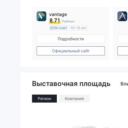
9
vantage
8.71
Рейтинг
ECN-счет
10-15 лет
Регулирование в Австралия
Подробности
Маркет-Мейкинг (MM)
Основной стандарт MT4
Официальный сайт
Выставочная площадь
Вл
Регион
Компания