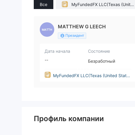
Все
MyFundedFX LLC(Texas (Unite
d States))
MATTHEW G LEECH
Президент
Дата начала
Состояние
--
Безработный
MyFundedFX LLC(Texas (United State
s))
Профиль компании