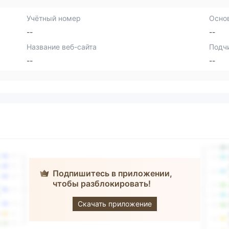
Учётный номер
Осно
--
--
Название веб-сайта
Подч
--
--
Подпишитесь в приложении,
чтобы разблокировать!
MyFundedFX
Скачать приложение