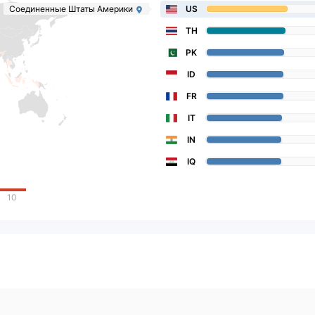
Соединенные Штаты Америки
US
TH
PK
ID
FR
IT
IN
IQ
10