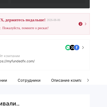
X, держитесь подальше!
2026-08-06
2
. Пожалуйста, помните о рисках!
йт компании
tps://myfundedfx.com/
ании
Сотрудники
Описание компании
Вик
ивали..