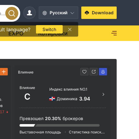
Pусский
Download
ult language?
Switch
EXPO
Котировки
Влияние
Способ свя
Влияние
http
Индекс влияния NO.1
C
3.94
Доминика
р.
ов
.17
Превзошел
20.30%
брокеров
Выставочная площадь
Статистика поиска
Реклама
Ин