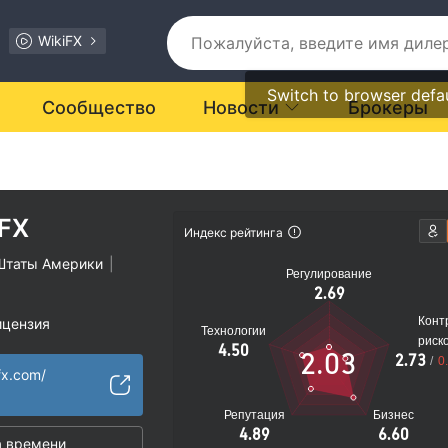
WikiFX
Switch to browser defa
Сообщество
Новости
Брокеры
FX
Индекс рейтинга
Штаты Америки
|
Регулирование
2.69
Конт
ицензия
Технологии
риск
ости подозрителен
4.50
2.03
2.73
/
0
иальные риски
fx.com/
Репутация
Бизнес
4.89
6.60
 времени