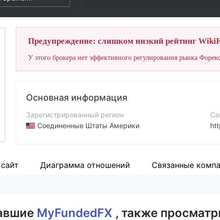
Предупреждение: слишком низкий рейтинг WikiF
У этого брокера нет эффективного регулирования рынка Форекс
Основная информация
Зарегистрированный регион
Са
Соединенные Штаты Америки
ht
Период эксплуатации
2-5 лет
сайт
Диаграмма отношений
Связанные комп
Компания
MyFundedFX
вавшие
MyFundedFX
, также просматр