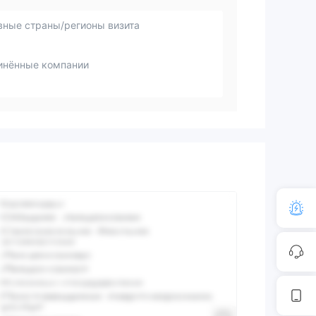
вные страны/регионы визита
инённые компании