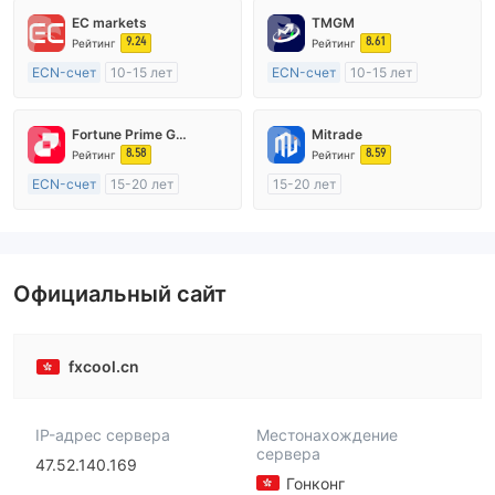
EC markets
TMGM
9.24
8.61
Рейтинг
Рейтинг
ECN-счет
10-15 лет
ECN-счет
10-15 лет
Регулирование в Австралия
Регулирование в Австралия
Маркет-Мейкинг (MM)
Маркет-Мейкинг (MM)
Fortune Prime Global
Mitrade
Основной стандарт MT4
Основной стандарт MT4
8.58
8.59
Рейтинг
Рейтинг
ECN-счет
15-20 лет
15-20 лет
Регулирование в Австралия
Регулирование в Австралия
Маркет-Мейкинг (MM)
Маркет-Мейкинг (MM)
Основной стандарт MT4
Самостоятельное изучение
Официальный сайт
fxcool.cn
IP-адрес сервера
Местонахождение
сервера
47.52.140.169
Гонконг