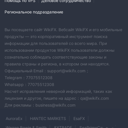
Помощь по VPS
|
Деловое сотрудничество
|
Региональное подразделение
Вы посещаете сайт WikiFX. Вебсайт WikiFX и его мобильные
продукты — это корпоративный инструмент поиска
информации для пользователей со всего мира. При
использовании продуктов WikiFX пользователи должны
сознательно соблюдать соответствующие законы и
правила страны и региона, в котором они находятся.
Официальный Email：support@wikifx.com；
Telegram：77075512308
Whatsapp：77075512308
Насчет исправления неверной информаций, таких как
лицензия и другое, пишите на адрес：qa@wikifx.com
Для рекламы：business@wikifx.com
AuroraEx
HANTEC MARKETS
EsaFX
Warren Bowie & Smith
8XTRADE
SeaPrimeCapitals