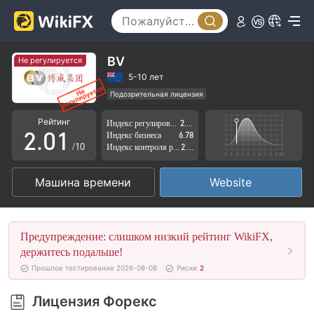
BV
Не регулируется
0
5-10 лет
Подозрительная лицензия
1
0
Регион деятельности подозрителен
Рейтинг
Индекс регулирования
2.69
Высокие потенциальные риски
2
.
0
1
Индекс бизнеса
6.78
/10
Индекс контроля рисков
2.86
3
1
2
Машина времени
Website
4
2
3
5
3
4
Предупреждение: слишком низкий рейтинг WikiFX,
6
4
5
держитесь подальше!
Прошлое тестирование 2026-08-08
Риски
2
7
5
6
Лицензия Форекс
8
6
7