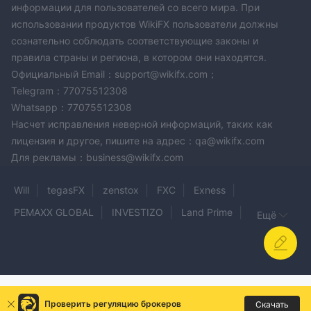
информации для пользователей со всего мира. При
использовании продуктов WikiFX пользователи должны
сознательно соблюдать соответствующие законы и
правила страны и региона, в котором они находятся.
Официальный Email：support@wikifx.com；
Telegram：77075512308
Whatsapp：77075512308
Насчет исправления неверной информаций, таких как
лицензия и другое, пишите на адрес：qa@wikifx.com
Для рекламы：business@wikifx.com
Will
tegasFX
zenstox
FXC
Exness
PEMAXX GLOBAL
INVESTIZO
Land Prime
Ещё
SWINGMAX Technologies
STOCKLA
FXLINK
TradersTrust
GLOBAL PRIME
TRIDENT PRO FUTURES
Invevia
KYOLO MARKETS LIMITED
Duttfx Markets
Проверить регуляцию брокеров
Скачать