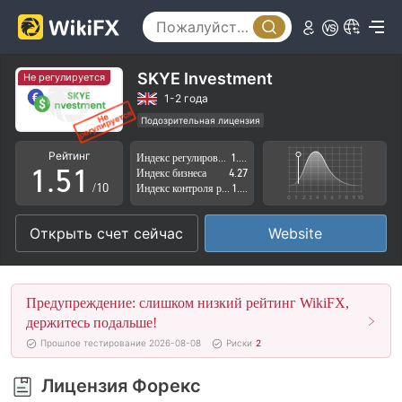
0
1
2
SKYE Investment
Не регулируется
3
1-2 года
Подозрительная лицензия
0
4
0
Регион деятельности подозрителен
Рейтинг
Индекс регулирования
1.57
Высокие потенциальные риски
1
.
5
1
Индекс бизнеса
4.27
/10
Индекс контроля рисков
1.42
2
6
2
Открыть счет сейчас
Website
3
7
3
4
8
4
Предупреждение: слишком низкий рейтинг WikiFX,
5
9
5
держитесь подальше!
Прошлое тестирование 2026-08-08
Риски
2
6
6
Лицензия Форекс
7
7