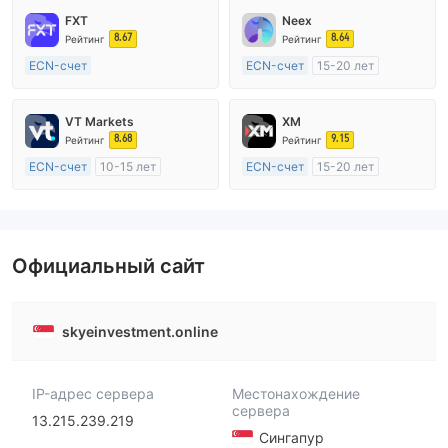
FXT
Neex
8.67
8.64
Рейтинг
Рейтинг
ECN-счет
ECN-счет
15-20 лет
20 лет и более
Регулирование в Австралия
Регулирование в Австралия
Маркет-Мейкинг (MM)
VT Markets
XM
Маркет-Мейкинг (MM)
Основной стандарт MT4
8.68
9.15
Рейтинг
Рейтинг
Основной стандарт MT4
ECN-счет
10-15 лет
ECN-счет
15-20 лет
Регулирование в Австралия
Регулирование в Австралия
Маркет-Мейкинг (MM)
Маркет-Мейкинг (MM)
Основной стандарт MT4
Основной стандарт MT4
Официальный сайт
skyeinvestment.online
IP-адрес сервера
Местонахождение
сервера
13.215.239.219
Сингапур