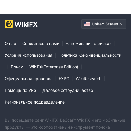
United States
О нас
|
Свяжитесь с нами
|
Напоминания о рисках
|
Условия использования
|
Политика Конфиденциальности
|
Поиск
|
WikiFX(Enterprise Edition)
|
Официальная проверка
|
EXPO
|
WikiResearch
|
Помощь по VPS
|
Деловое сотрудничество
|
Региональное подразделение
Вы посещаете сайт WikiFX. Вебсайт WikiFX и его мобильные
продукты — это корпоративный инструмент поиска