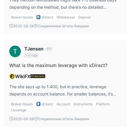
depending on the method, but there’s no detailed
Плюсы и минусы
breakdown. I’d personally test with a small withdrawal first
xDirect предлагает широкий спектр торговых инструментов
Broker Issues
xDirect
Withdrawal
Deposit
before committing bigger funds.
по различным классам активов, предоставляя трейдерам
2025-06-26
Соединенные Штаты Америки
разнообразные варианты для исследования финансовых
рынков. Наличие торговых платформ MetaTrader 4 и
xStation учитывает различные предпочтения трейдеров.
TJensen
Однако существуют значительные опасения относительно
1-2 года
регуляторного статуса брокера, поскольку у него
What is the maximum leverage with xDirect?
отсутствует действительное регулирование со стороны
признанных финансовых органов. Подозрительный
WikiFX
Ответить
характер регулирования Vanuatu VFSC, заявленного xDirect,
The site says up to 1:400, but in practice, leverage
вызывает тревогу, и трейдерам следует быть
depends on account balance. For smaller balances, it’s
осторожными при рассмотрении этого брокера. Кроме
1:200; as my balance grows, the leverage limit drops — all
того, несмотря на то, что xDirect предлагает
Broker Issues
xDirect
Account
Instruments
Platform
the way down to 1:5 for very large accounts.
Leverage
образовательные ресурсы, устаревшие материалы,
особенно вебинары и новости, могут ограничить их
2025-06-06
Соединенные Штаты Америки
актуальность и эффективность для трейдеров, ищущих