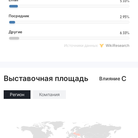
5.33%
Посредник
2.95%
Другие
6.33%
Источники данных
WikiResearch
Выставочная площадь
C
Влияние
Регион
Компания