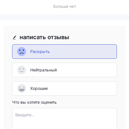
свежую информацию. Трейдерам следует тщательно
Больше нет
взвесить плюсы и минусы и провести тщательное
исследование перед принятием решения о торговле с
xDirect.
написать отзывы
Торговые инструменты
xDirect предлагает разнообразный набор торговых
Раскрыть
инструментов, охватывающих различные классы активов,
чтобы удовлетворить предпочтения и стратегии трейдеров.
Эти инструменты разделены на три основные группы:
Нейтральный
Валютные пары на Форексе
1.
: xDirect предоставляет
доступ к широкому выбору основных, второстепенных и
экзотических валютных пар. Трейдеры могут заниматься
Хорошие
торговлей на Форексе с такими парами, как EUR/USD,
Что вы хотите оценить
GBP/USD, AUD/JPY и многими другими. Это позволяет
получить экспозицию к колебаниям рынка и возможностям
Введите...
торговли на различных комбинациях валют.
Товары
2.
: Брокер предлагает разнообразие товаров для