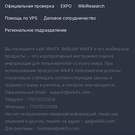
предлагаемых различными брокерами:
Официальная проверка
|
EXPO
|
WikiResearch
|
Типы счетов
Помощь по VPS
|
Деловое сотрудничество
|
xDirect предлагает три различных типа счетов, каждый из
Региональное подразделение
которых адаптирован для удовлетворения различных
потребностей и предпочтений трейдеров. Однако
конкретные детали об этих типах счетов и их особенностях
Вы посещаете сайт WikiFX. Вебсайт WikiFX и его мобильные
не могут быть легко найдены на веб-сайте, поэтому важно
продукты — это корпоративный инструмент поиска
обратиться к брокеру напрямую или обратиться к
информации для пользователей со всего мира. При
официальной документации для получения точной
использовании продуктов WikiFX пользователи должны
информации. Вот общий обзор типов счетов:
сознательно соблюдать соответствующие законы и
Базовый счет
1.
правила страны и региона, в котором они находятся.
: Базовый счет, вероятно, предназначен
Официальный Email：support@wikifx.com；
для трейдеров, которые только начинают и хотят
Telegram：77075512308
упрощенный опыт торговли. Он может предлагать простую
Whatsapp：77075512308
платформу с основными функциями и конкурентными
Насчет исправления неверной информаций, таких как
условиями торговли, подходящими для начинающих.
лицензия и другое, пишите на адрес：qa@wikifx.com
Трейдеры с более низким уровнем риска или те, кто
Для рекламы：business@wikifx.com
предпочитает торговать с меньшими суммами капитала,