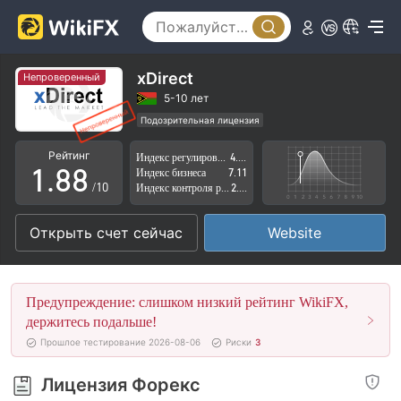
3
3
4
4
5
5
xDirect
Непроверенный
6
6
5-10 лет
Подозрительная лицензия
0
7
7
Регион деятельности подозрителен
Рейтинг
Индекс регулирования
4.50
Высокие потенциальные риски
1
.
8
8
Индекс бизнеса
7.11
/10
Индекс контроля рисков
2.37
2
9
9
Открыть счет сейчас
Website
3
4
Предупреждение: слишком низкий рейтинг WikiFX,
5
держитесь подальше!
Прошлое тестирование 2026-08-06
Риски
3
6
Лицензия Форекс
7