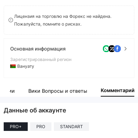
8
Лицензия на торговлю на Форекс не найдена.
9
Пожалуйста, помните о рисках.
Основная информация
Зарегистрированный регион
Вануату
Период эксплуатации
5-10 лет
Комментарий
мпании
Вики Вопросы и ответы
Компания
Xeta Direct Ltd
Данные об аккаунте
PRO+
PRO
STANDART