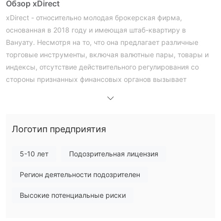
Обзор xDirect
xDirect - относительно молодая брокерская фирма,
основанная в 2018 году и имеющая штаб-квартиру в
Вануату. Несмотря на то, что она предлагает различные
торговые инструменты, включая валютные пары, товары и
индексы, отсутствие действительного регулирования со
стороны признанных финансовых органов вызывает
серьезные опасения относительно ее законности.
Регулирование является важным аспектом выбора
брокера, поскольку оно обеспечивает уровень защиты и
Логотип предприятия
ответственности для трейдеров. Брокер утверждает, что
регулируется Вануатской VFSC (Вануатской комиссией по
финансовым услугам), но это регулирование подозревается
5-10 лет
Подозрительная лицензия
в клонировании или потенциальном мошенничестве, что
Регион деятельности подозрителен
еще больше подчеркивает необходимость осторожности.
xDirect предоставляет трейдерам доступ к двум торговым
Высокие потенциальные риски
платформам, MetaTrader 4 (MT4) и xStation, учитывая
различные предпочтения трейдинга. Однако конкретные