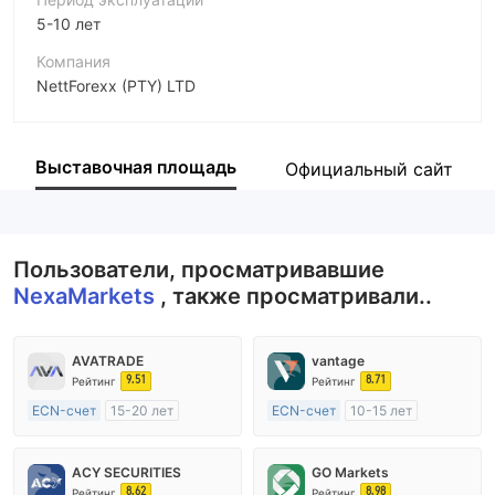
5-10 лет
Компания
NettForexx (PTY) LTD
Аббревиатура
NexaMarkets
Выставочная площадь
Официальный сайт
Сотрудник компании
--
Пользователи, просматривавшие
NexaMarkets
, также просматривали..
AVATRADE
vantage
9.51
8.71
Рейтинг
Рейтинг
ECN-счет
15-20 лет
ECN-счет
10-15 лет
Регулирование в Австралия
Регулирование в Австралия
Маркет-Мейкинг (MM)
Маркет-Мейкинг (MM)
ACY SECURITIES
GO Markets
Основной стандарт MT4
Основной стандарт MT4
8.62
8.98
Рейтинг
Рейтинг