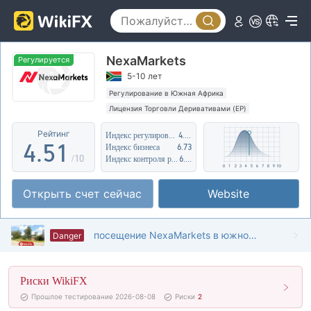
0
0
1
NexaMarkets
1
2
Регулируется
5-10 лет
2
3
Регулирование в Южная Африка
Лицензия Торговли Деривативами (EP)
3
4
0
Регион деятельности подозрителен
Рейтинг
Индекс регулирования
4.36
Высокие потенциальные риски
4
.
5
1
Индекс бизнеса
6.73
/10
Индекс контроля рисков
6.22
5
6
2
Открыть счет сейчас
Website
6
7
3
7
8
4
посещение NexaMarkets в южной африке -- офис не найден
Danger
8
9
5
Риски WikiFX
9
6
Прошлое тестирование 2026-08-08
Риски
2