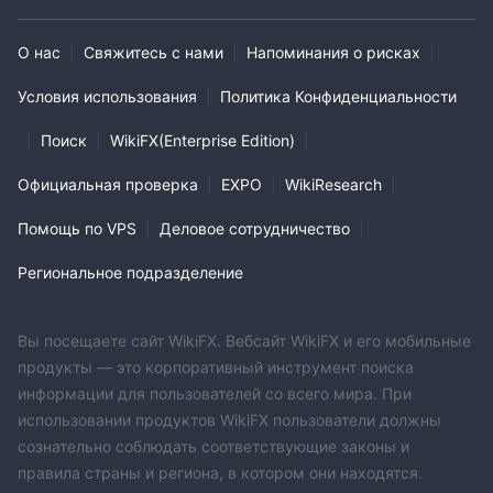
О нас
|
Свяжитесь с нами
|
Напоминания о рисках
|
Условия использования
|
Политика Конфиденциальности
|
Поиск
|
WikiFX(Enterprise Edition)
|
Официальная проверка
|
EXPO
|
WikiResearch
|
Помощь по VPS
|
Деловое сотрудничество
|
Региональное подразделение
Вы посещаете сайт WikiFX. Вебсайт WikiFX и его мобильные
продукты — это корпоративный инструмент поиска
информации для пользователей со всего мира. При
использовании продуктов WikiFX пользователи должны
сознательно соблюдать соответствующие законы и
правила страны и региона, в котором они находятся.