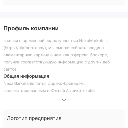
Профиль компании
в связи с временной недоступностью NexaMarkets s
(https://alpforex.com/), мы смогли собрать воедино
элементарную картину о нем как о форекс-брокере,
получив соответствующую информацию с других веб-
сайтов.
Общая информация
NexaMarketsявляется форекс-брокером,
зарегистрированным в Южной Африке, якобы
предлагающим своим клиентам различные торговые
инструменты.
когда дело доходит до регулирования, NexaMarkets
Логотип предприятия
официально не регулируется никакими регулирующими
органами, она имеет лицензию корпорации по оказанию