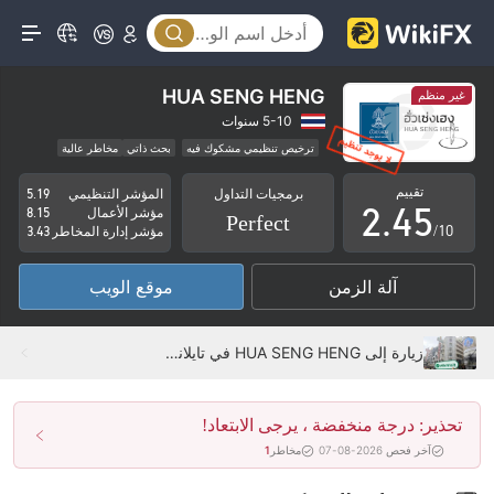
0
0
1
1
2
HUA SENG HENG
غير منظم
0
2
3
5-10 سنوات
ترخيص تنظيمي مشكوك فيه
بحث ذاتي
مخاطر عالية
1
3
4
تقييم
برمجيات التداول
المؤشر التنظيمي
5.19
2
.
4
5
مؤشر الأعمال
8.15
Perfect
/10
مؤشر إدارة المخاطر
3.43
3
5
6
آلة الزمن
موقع الويب
4
6
7
5
7
8
زيارة إلى HUA SENG HENG في تايلاند - تم العثور على المكتب
6
8
9
تحذير: درجة منخفضة ، يرجى الابتعاد!
7
9
آخر فحص 2026-08-07
مخاطر
1
8