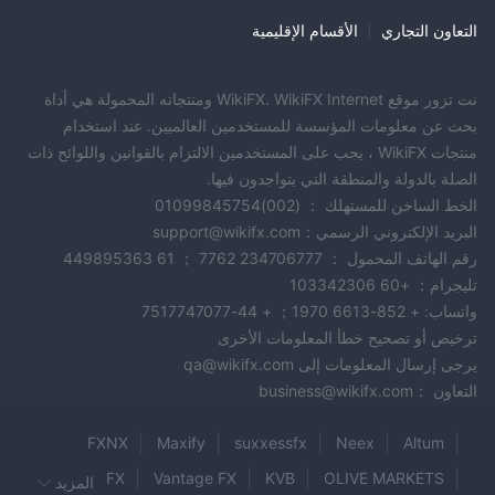
على الارتباط التشعبي لصفحة تسجيل الحساب المسماة "تسجيل".
التعاون التجاري
|
الأقسام الإقليمية
بعد ذلك ، كما تطالب الصفحة التالية ، قم بإعداد مستندات الطلب التالية.
نسخة من بطاقة الهوية
نت تزور موقع WikiFX. WikiFX Internet ومنتجاته المحمولة هي أداة
نسخة من الصفحة الأولى من كتاب حساب مصرفي
بحث عن معلومات المؤسسة للمستخدمين العالميين. عند استخدام
المستندات المطلوبة لفتح الحساب (الرابط موجود في الصفحة)
منتجات WikiFX ، يجب على المستخدمين الالتزام بالقوانين واللوائح ذات
بعد ذلك ، يحتاج المستخدم إلى التقديم إما في موقع فعلي أو عبر البريد.
الصلة بالدولة والمنطقة التي يتواجدون فيها.
بعد التقديم ، يجب تحويل القسط الأول (الحد الأدنى للإيداع) حتى تكتمل
الخط الساخن للمستهلك ： (002)01099845754
عملية إنشاء الحساب.
البريد الإلكتروني الرسمي：support@wikifx.com
رقم الهاتف المحمول ： 234706777 7762 ； 61 449895363
الحد الأدنى للإيداع
تليجرام： +60 103342306
HUA SENG HENGتنفذ حدًا أدنى مميزًا لأسعار الودائع لأنواع حساباتها.
واتساب: + 852-6613 1970； + 44-7517747077
يفرض الحساب القياسي حدًا أدنى للإيداع يبلغ 10000 بات تايلاندي ، بينما
ترخيص أو تصحيح خطأ المعلومات الأخرى
يتطلب حساب vip حدًا أدنى للإيداع يبلغ 100000 بات تايلاندي. يستوعب
يرجى إرسال المعلومات إلى qa@wikifx.com
هذا النهج المتدرج المتداولين ذوي القدرات الاستثمارية المتنوعة ، ويقدم
التعاون ：business@wikifx.com
خيارات مناسبة لكل من المستويات المعتدلة والعالية من الالتزام
الرأسمالي.
FXNX
Maxify
suxxessfx
Neex
Altum
تَأثِير
GOFX
Vantage FX
KVB
OLIVE MARKETS
المزيد