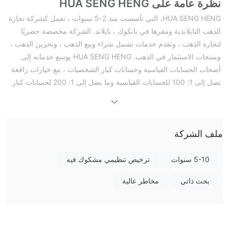
نظرة عامة على HUA SENG HENG
HUA SENG HENG، التي تأسست منذ 2-5 سنوات ، تعمل كشركة تجارة
الذهب التايلاندية ومقرها في بانكوك ، تايلاند. الشركة مخصصة حصريًا
لتجارة الذهب ، وتقدم خدمات تشمل شراء وبيع الذهب ، وتخزين الذهب ،
ومنتجات الاستثمار في الذهب. HUA SENG HENG يوسع خدماته إلى
أصحاب الحسابات القياسية وحسابات كبار الشخصيات ، مع خيارات رافعة
تصل إلى 1: 100 للحسابات القياسية وما يصل إلى 1: 200 لحسابات كبار
الشخصيات.
تقوم الشركة بتسهيل عمليات الإيداع والسحب من خلال طرق مثل
التحويلات المصرفية وبطاقات الائتمان وبطاقات الخصم ، دون فرض أي
ملف الشركة
رسوم مرتبطة بذلك. باستخدام منصة التداول mt4 ، HUA SENG HENG
يضمن عمليات فعالة. لدعم العملاء ، يمكن للعملاء التواصل عبر الهاتف
والبريد الإلكتروني ، مع توفر المساعدة على مدار الساعة باللغتين
5-10 سنوات
ترخيص تنظيمي مشكوك فيه
التايلاندية والإنجليزية. بالإضافة إلى ذلك ، تقدم الشركة تعليم تداول الذهب
بحث ذاتي
مخاطر عالية
وتحافظ على تواجدها عبر الإنترنت من خلال موقعها الإلكتروني ومنصات
التواصل الاجتماعي المختلفة.
أنظمة