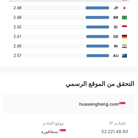
2.68
JP
2.68
BR
2.62
ID
2.61
DE
2.60
IN
2.57
AU
التحقق من الموقع الرسمي
huasengheng.com
للخادم IP
موقع الخادم
52.221.48.60
سنغافورة