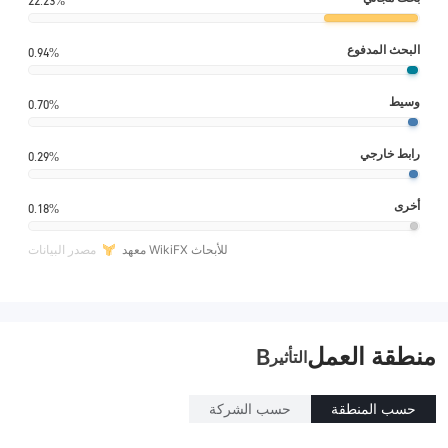
22.23%
البحث المدفوع
0.94%
وسيط
0.70%
رابط خارجي
0.29%
أخرى
0.18%
معهد WikiFX للأبحاث
مصدر البيانات
منطقة العمل
B
التأثير
حسب المنطقة
حسب الشركة