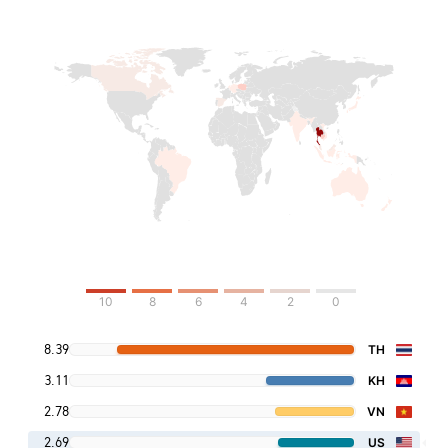
10
8
6
4
2
0
8.39
TH
3.11
KH
2.78
VN
2.69
US