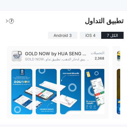
--
تطبيق التداول
7
الكل 7
iOS 4
Android 3
التحميلات
GOLD NOW by HUA SENG HE
2,368
NG
GOLD NOW، تطبيق ادخار الذهب، تطبيق تداو
ل الذهب بدون ضمانات تداول الذهب عبر التط
بيق على الفور.