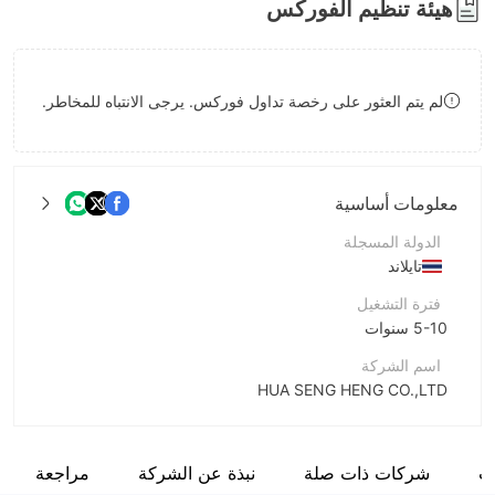
هيئة تنظيم الفوركس
9
لم يتم العثور على رخصة تداول فوركس. يرجى الانتباه للمخاطر.
معلومات أساسية
الدولة المسجلة
تايلاند
فترة التشغيل
5-10 سنوات
اسم الشركة
HUA SENG HENG CO.,LTD
اختصار الشركة
HUA SENG HENG
ت
شركات ذات صلة
نبذة عن الشركة
مراجعة
موظفو الشركة