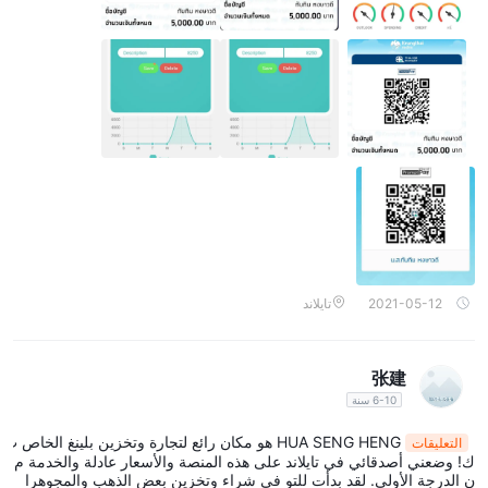
غياب الدعم متعدد اللغات على موقع الويب من إمكانية الوصول إليه
وشمولية الموقع ، مما قد يؤدي إلى ردع المتداولين الدوليين الذين يفضلون
إجراء الأعمال بلغات أخرى غير التايلاندية.
أدوات السوق
HUA SENG HENGيركز حصريًا على تداول الذهب. تعمل بأداة سوق
واحدة فقط ، مثل تداول الذهب في حالة HUA SENG HENG ، يأتي مع
قيود وعيوب متأصلة.
أولاً ، يقيد الافتقار إلى التنويع فرص المتداولين في توزيع المخاطر عبر
فئات الأصول المتعددة ، مما قد يعرضهم لتقلبات أعلى وتقليل استقرار
المحفظة. ثانيًا ، يؤدي غياب خيارات الاستثمار البديلة إلى تضييق نطاق
الاستفادة من اتجاهات الأسواق الناشئة أو الفرص الخاصة بقطاع معين.
2021-05-12
تايلاند
بالإضافة إلى ذلك ، قد لا تلبي أداة السوق الواحدة تفضيلات أو استراتيجيات
مجموعة واسعة من المتداولين الذين يبحثون عن خيارات تداول متنوعة.
张建
أخيرًا ، قد يجد المتداولون أن استراتيجياتهم تتعطل بسبب عدم وجود فئات
6-10 سنة
أصول أخرى يمكن أن تعوض الخسائر أو تعزز الربحية ، مما يؤدي إلى
تجربة تداول غير متوازنة وأقل مرونة.
HUA SENG HENG هو مكان رائع لتجارة وتخزين بلينغ الخاص ب
التعليقات
ك! وضعني أصدقائي في تايلاند على هذه المنصة والأسعار عادلة والخدمة م
يقارن الجدول التالي HUA SENG HENG لشركات السمسرة المنافسة من
ن الدرجة الأولى. لقد بدأت للتو في شراء وتخزين بعض الذهب والمجوهرا