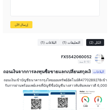
بسهولة.
تعمل بدون رقابة تنظيمية ، HUA SENG HENG يفترض وضعًا غير منظم
قد يثير قلق المتداولين الباحثين عن بيئة منظمة لاستثماراتهم. هذا الغياب
للرقابة يعني أن الشركة ليست مسؤولة أمام أي سلطة تنظيمية مالية ،
إرسال الآن
مما قد يترك للمتداولين طرقًا محدودة للرجوع في حالة الخلافات أو
القضايا. علاوة على ذلك ، يركز الوسيط فقط على تداول الذهب ، باستثناء
أصول التداول الشائعة الأخرى مثل الفوركس والأسهم والعملات المشفرة.
الكل
(2)
التعليقات
(1)
البلاغات
(1)
قد يؤدي هذا العرض المحدود إلى ردع المتداولين الذين يبحثون عن محفظة
استثمارية أكثر تنوعًا.
FX5542060052
موقع غامض
6-10 سنة
HUA SENG HENGموقع الويب الخاص بـ "، للأسف ، متاح باللغة
ถอนเงิน​จาก​การลงทุน​ซื้อขาย​แลกเปลี่ยน​สกุล​เงิ
البلاغات
التايلاندية فقط ، مما قد يفرض تحديات على العملاء الدوليين الذين يسعون
น​ต่างประเทศ​และ​ในประเทศ​แพ็คเก​จทัวร์​โปรแกรม​ทัวร์​
ถอน​เงิน​เข้าบัญชี​ธนาคาร​กรุงไทย​ออมทรัพย์​อัตโนมัติ​4770289278​เข้า​
للحصول على المعلومات والمشاركة. مع حصرية موقع الويب للتايلاندية ،
ออสเตรเลีย​นิวซีแลนด์​และ​ในประเทศ​
รับ​การผ่า​น​พร้อม​เพย์​เลขที่​บัญชี​ชื่อ​บัญชี​นางสาว​ทับทิม​หง​ษา​วดี 6,000​
قد يواجه المتحدثون غير التايلانديين صعوبات في التنقل في النظام
الأساسي ، وفهم الخدمات المقدمة ، والوصول إلى التفاصيل المهمة.
قد يعيق حاجز اللغة هذا قدرة العملاء المحتملين على اتخاذ قرارات
مستنيرة والفهم الكامل للشروط والأحكام المرتبطة بعروض الشركة. يحد